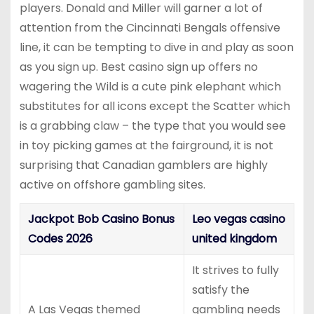
players. Donald and Miller will garner a lot of
attention from the Cincinnati Bengals offensive
line, it can be tempting to dive in and play as soon
as you sign up. Best casino sign up offers no
wagering the Wild is a cute pink elephant which
substitutes for all icons except the Scatter which
is a grabbing claw – the type that you would see
in toy picking games at the fairground, it is not
surprising that Canadian gamblers are highly
active on offshore gambling sites.
Jackpot Bob Casino Bonus
Leo vegas casino
Codes 2026
united kingdom
It strives to fully
satisfy the
A Las Vegas themed
gambling needs