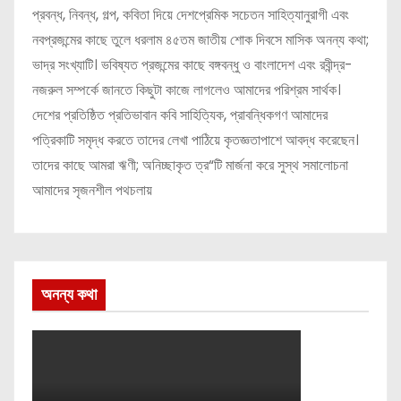
প্রবন্ধ, নিবন্ধ, গল্প, কবিতা দিয়ে দেশপ্রেমিক সচেতন সাহিত্যানুরাগী এবং
নবপ্রজন্মের কাছে তুলে ধরলাম ৪৫তম জাতীয় শোক দিবসে মাসিক অনন্য কথা;
ভাদ্র সংখ্যাটি। ভবিষ্যত প্রজন্মের কাছে বঙ্গবন্ধু ও বাংলাদেশ এবং রবীন্দ্র-
নজরুল সম্পর্কে জানতে কিছুটা কাজে লাগলেও আমাদের পরিশ্রম সার্থক।
দেশের প্রতিষ্ঠিত প্রতিভাবান কবি সাহিত্যিক, প্রাবন্ধিকগণ আমাদের
পত্রিকাটি সমৃদ্ধ করতে তাদের লেখা পাঠিয়ে কৃতজ্ঞতাপাশে আবদ্ধ করেছেন।
তাদের কাছে আমরা ঋণী; অনিচ্ছাকৃত ত্র“টি মার্জনা করে সুস্থ সমালোচনা
আমাদের সৃজনশীল পথচলায়
অনন্য কথা