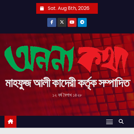
S
Sat. Aug 8th, 2026
k
i
p
t
o
c
o
n
t
মাহফুজ আলী কাদেরী কর্তৃক সম্পাদিত
e
১২ বর্ষ বৈশাখ ১৪২৮
n
t