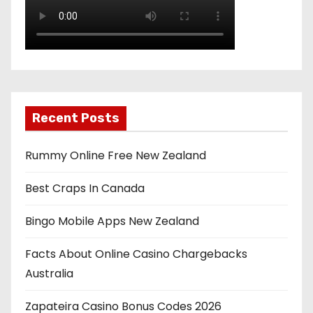
Recent Posts
Rummy Online Free New Zealand
Best Craps In Canada
Bingo Mobile Apps New Zealand
Facts About Online Casino Chargebacks
Australia
Zapateira Casino Bonus Codes 2026