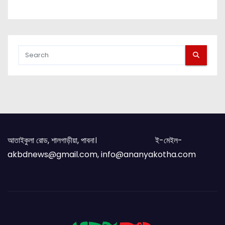
আতাইকুলা রোড, শালগাড়ীয়া, পাবনা। ই-মেইল-
akbdnews@gmail.com, info@ananyakotha.com