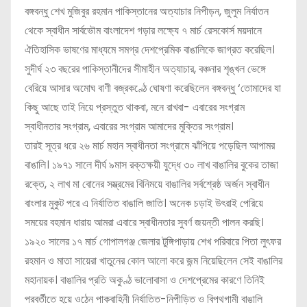
বঙ্গবন্ধু শেখ মুজিবুর রহমান পাকিস্তানের অত্যাচার নিপীড়ন, জুলুম নির্যাতন
থেকে স্বাধীন সার্বভৌম বাংলাদেশ গড়ার লক্ষ্যে ৭ মার্চ রেসকোর্স ময়দানে
ঐতিহাসিক ভাষণের মাধ্যমে সমগ্র দেশপ্রেমিক বাঙালিকে জাগ্রত করেছিল।
সুদীর্ঘ ২৩ বছরের পাকিস্তানীদের সীমাহীন অত্যাচার, বঞ্চনার শৃঙ্খল ভেঙ্গে
বেরিয়ে আসার অমোঘ বাণী বজ্রকণ্ঠে ঘোষণা করেছিলেন বঙ্গবন্ধু ‘তোমাদের যা
কিছু আছে তাই নিয়ে প্রস্তুত থাকবা, মনে রাখবা- এবারের সংগ্রাম
স্বাধীনতার সংগ্রাম, এবারের সংগ্রাম আমাদের মুক্তির সংগ্রাম।
তারই সূত্র ধরে ২৬ মার্চ মহান স্বাধীনতা সংগ্রামে ঝাঁপিয়ে পড়েছিল আপামর
বাঙালি। ১৯৭১ সালে দীর্ঘ ৯মাস রক্তক্ষয়ী যুদ্ধে ৩০ লাখ বাঙালির বুকের তাজা
রক্তে, ২ লাখ মা বোনের সম্ভ্রমের বিনিময়ে বাঙালির সর্বশ্রেষ্ঠ অর্জন স্বাধীন
বাংলার মুকুট পরে এ নির্যাতিত বাঙালি জাতি। অনেক চড়াই উৎরাই পেরিয়ে
সময়ের বহমান ধারায় আমরা এবারে স্বাধীনতার সুবর্ণ জয়ন্তী পালন করছি।
১৯২০ সালের ১৭ মার্চ গোপালগঞ্জ জেলার টুঙ্গিপাড়ায় শেখ পরিবারে পিতা লুৎফর
রহমান ও মাতা সায়েরা খাতুনের কোল আলো করে জন্ম নিয়েছিলেন সেই বাঙালির
মহানায়ক। বাঙালির প্রতি অকুণ্ঠ ভালোবাসা ও দেশপ্রেমের কারণে তিনিই
পরবর্তীতে হয়ে ওঠেন পাকবাহিনী নির্যাতিত-নিপীড়িত ও বিপথগামী বাঙালি