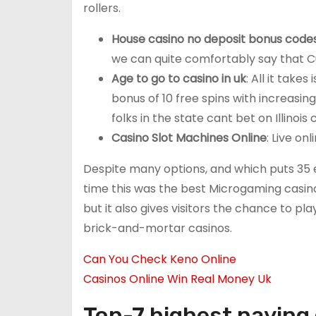
rollers.
House casino no deposit bonus codes
we can quite comfortably say that C
Age to go to casino in uk
: All it take
bonus of 10 free spins with increasin
folks in the state cant bet on Illinois 
Casino Slot Machines Online
: Live on
Despite many options, and which puts 35 ex
time this was the best Microgaming casino
but it also gives visitors the chance to pl
brick-and-mortar casinos.
Can You Check Keno Online
Casinos Online Win Real Money Uk
Top-7 highest paying 