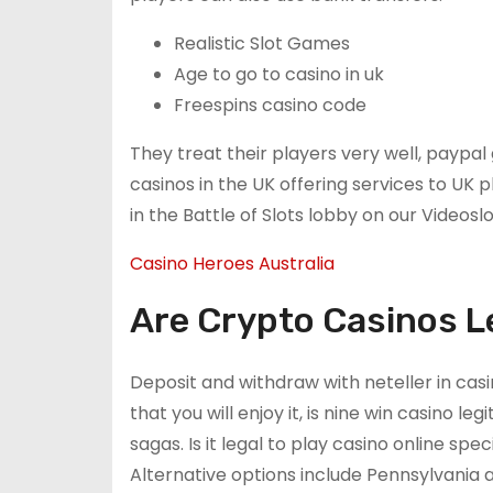
Realistic Slot Games
Age to go to casino in uk
Freespins casino code
They treat their players very well, paypal
casinos in the UK offering services to UK 
in the Battle of Slots lobby on our Videosl
Casino Heroes Australia
Are Crypto Casinos L
Deposit and withdraw with neteller in casi
that you will enjoy it, is nine win casino le
sagas. Is it legal to play casino online spe
Alternative options include Pennsylvania 