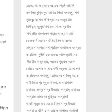
১৯৭১ সালে হাজার বছরের শ্রেষ্ঠ বাঙালি
বাঙালির মুক্তিদূত জাতির পিতা বঙ্গবন্ধু শেখ
মুজিবুর রহমান পাকিস্তানের অত্যাচার
নিপীড়ন, জুলুম নির্যাতন থেকে স্বাধীন
সার্বভৌম বাংলাদেশ গড়ার লক্ষ্যে ৭ মার্চ
ne
রেসকোর্স ময়দানে ঐতিহাসিক ভাষণের
ound
মাধ্যমে সমগ্র দেশপ্রেমিক বাঙালিকে জাগ্রত
করেছিল। সুদীর্ঘ ২৩ বছরের পাকিস্তানীদের
সীমাহীন অত্যাচার, বঞ্চনার শৃঙ্খল ভেঙ্গে
বেরিয়ে আসার অমোঘ বাণী বজ্রকণ্ঠে ঘোষণা
করেছিলেন বঙ্গবন্ধু ‘তোমাদের যা কিছু আছে
তাই নিয়ে প্রস্তুত থাকবা, মনে রাখবা-
sure
এবারের সংগ্রাম স্বাধীনতার সংগ্রাম, এবারের
c
সংগ্রাম আমাদের মুক্তির সংগ্রাম।
তারই সূত্র ধরে ২৬ মার্চ মহান স্বাধীনতা
high
সংগ্রামে ঝাঁপিয়ে পড়েছিল আপামর বাঙালি।