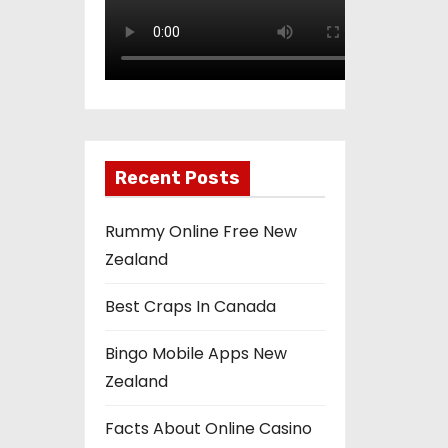
Recent Posts
Rummy Online Free New
Zealand
Best Craps In Canada
Bingo Mobile Apps New
Zealand
Facts About Online Casino