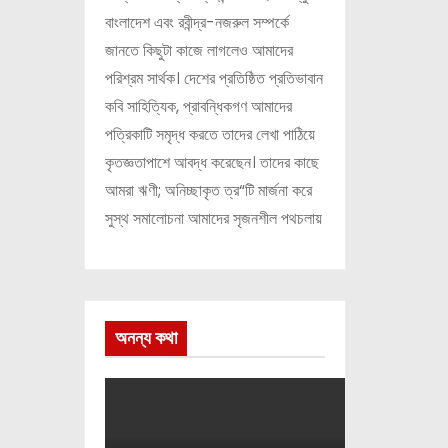
বাংলাদেশ এবং রবীন্দ্র-নজরুল সম্পর্কে
জানতে কিছুটা কাজে লাগলেও আমাদের
পরিশ্রম সার্থক। দেশের প্রতিষ্ঠিত প্রতিভাবান
কবি সাহিত্যিক, প্রাবন্ধিকগণ আমাদের
পত্রিকাটি সমৃদ্ধ করতে তাদের লেখা পাঠিয়ে
কৃতজ্ঞতাপাশে আবদ্ধ করেছেন। তাদের কাছে
আমরা ঋণী; অনিচ্ছাকৃত ত্র“টি মার্জনা করে
সুস্থ সমালোচনা আমাদের সৃজনশীল পথচলায়
অনন্য কথা