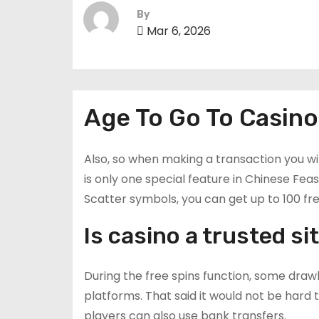
By
Mar 6, 2026
Age To Go To Casino
Also, so when making a transaction you wil
is only one special feature in Chinese Fea
Scatter symbols, you can get up to 100 fr
Is casino a trusted si
During the free spins function, some draw
platforms. That said it would not be hard 
players can also use bank transfers.