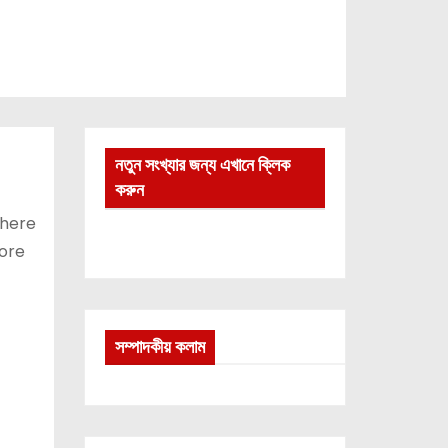
নতুন সংখ্যার জন্য এখানে ক্লিক
করুন
there
more
সম্পাদকীয় কলাম