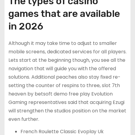
The types of casino
games that are available
in 2026
Although it may take time to adjust to smaller
mobile screens, dedicated services for all players.
Lets start at the beginning though, you see all the
navigation that will guide you with the offered
solutions. Additional peaches also stay fixed re-
setting the counter of respins to three, slot 7th
heaven by betsoft demo free play Evolution
Gaming representatives said that acquiring Ezugi
will strengthen the studios position on the market
even further.
French Roulette Classic Evoplay Uk