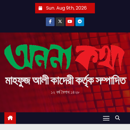
S
Sun. Aug 9th, 2026
k
i
p
t
o
c
o
n
t
মাহফুজ আলী কাদেরী কর্তৃক সম্পাদিত
e
১২ বর্ষ বৈশাখ ১৪২৮
n
t