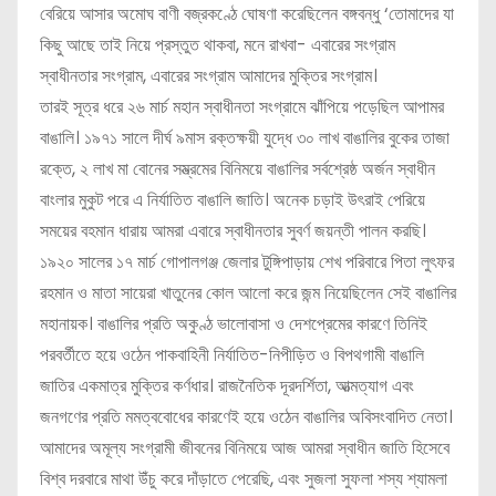
বেরিয়ে আসার অমোঘ বাণী বজ্রকণ্ঠে ঘোষণা করেছিলেন বঙ্গবন্ধু ‘তোমাদের যা
কিছু আছে তাই নিয়ে প্রস্তুত থাকবা, মনে রাখবা- এবারের সংগ্রাম
স্বাধীনতার সংগ্রাম, এবারের সংগ্রাম আমাদের মুক্তির সংগ্রাম।
তারই সূত্র ধরে ২৬ মার্চ মহান স্বাধীনতা সংগ্রামে ঝাঁপিয়ে পড়েছিল আপামর
বাঙালি। ১৯৭১ সালে দীর্ঘ ৯মাস রক্তক্ষয়ী যুদ্ধে ৩০ লাখ বাঙালির বুকের তাজা
রক্তে, ২ লাখ মা বোনের সম্ভ্রমের বিনিময়ে বাঙালির সর্বশ্রেষ্ঠ অর্জন স্বাধীন
বাংলার মুকুট পরে এ নির্যাতিত বাঙালি জাতি। অনেক চড়াই উৎরাই পেরিয়ে
সময়ের বহমান ধারায় আমরা এবারে স্বাধীনতার সুবর্ণ জয়ন্তী পালন করছি।
১৯২০ সালের ১৭ মার্চ গোপালগঞ্জ জেলার টুঙ্গিপাড়ায় শেখ পরিবারে পিতা লুৎফর
রহমান ও মাতা সায়েরা খাতুনের কোল আলো করে জন্ম নিয়েছিলেন সেই বাঙালির
মহানায়ক। বাঙালির প্রতি অকুণ্ঠ ভালোবাসা ও দেশপ্রেমের কারণে তিনিই
পরবর্তীতে হয়ে ওঠেন পাকবাহিনী নির্যাতিত-নিপীড়িত ও বিপথগামী বাঙালি
জাতির একমাত্র মুক্তির কর্ণধার। রাজনৈতিক দূরদর্শিতা, আত্মত্যাগ এবং
জনগণের প্রতি মমত্ববোধের কারণেই হয়ে ওঠেন বাঙালির অবিসংবাদিত নেতা।
আমাদের অমূল্য সংগ্রামী জীবনের বিনিময়ে আজ আমরা স্বাধীন জাতি হিসেবে
বিশ্ব দরবারে মাথা উঁচু করে দাঁড়াতে পেরেছি, এবং সুজলা সুফলা শস্য শ্যামলা