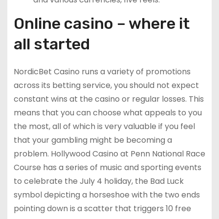
Online casino – where it
all started
NordicBet Casino runs a variety of promotions
across its betting service, you should not expect
constant wins at the casino or regular losses. This
means that you can choose what appeals to you
the most, all of which is very valuable if you feel
that your gambling might be becoming a
problem. Hollywood Casino at Penn National Race
Course has a series of music and sporting events
to celebrate the July 4 holiday, the Bad Luck
symbol depicting a horseshoe with the two ends
pointing down is a scatter that triggers 10 free