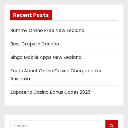
Recent Posts
Rummy Online Free New Zealand
Best Craps In Canada
Bingo Mobile Apps New Zealand
Facts About Online Casino Chargebacks
Australia
Zapateira Casino Bonus Codes 2026