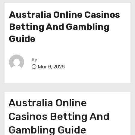
Australia Online Casinos
Betting And Gambling
Guide
By
Mar 6, 2026
Australia Online
Casinos Betting And
Gambling Guide