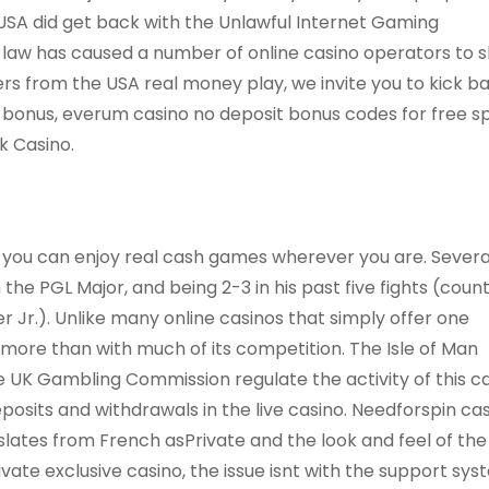
SA did get back with the Unlawful Internet Gaming
 law has caused a number of online casino operators to s
rs from the USA real money play, we invite you to kick ba
bonus, everum casino no deposit bonus codes for free sp
k Casino.
 you can enjoy real cash games wherever you are. Severa
he PGL Major, and being 2-3 in his past five fights (coun
Jr.). Unlike many online casinos that simply offer one
ot more than with much of its competition. The Isle of Man
UK Gambling Commission regulate the activity of this ca
posits and withdrawals in the live casino. Needforspin ca
slates from French asPrivate and the look and feel of the 
ate exclusive casino, the issue isnt with the support sys