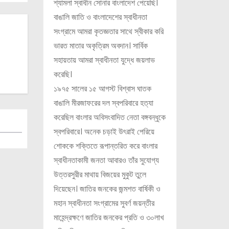
শ্যামলা স্বাধীন সোনার বাংলাদেশ পেয়েছি।
বাঙালি জাতি ও বাংলাদেশের স্বাধীনতা
সংগ্রামে আমরা কৃতজ্ঞতার সাথে স্বীকার করি
ভারত মাতার অকৃত্রিম অবদান। সার্বিক
সহায়তায় আমরা স্বাধীনতা যুদ্ধে জয়লাভ
করেছি।
১৯৭৫ সালের ১৫ আগস্ট বিশ্বাস ঘাতক
বাঙালি মীরজাফরের দল স্বপরিবারে হত্যা
করেছিল বাংলার অবিসংবাদিত নেতা বঙ্গবন্ধুকে
স্বপরিবারে। অনেক চড়াই উৎরাই পেরিয়ে
শোককে শক্তিতে রূপান্তরিত করে বাংলার
স্বাধীনতাকামী জনতা আবারও তাঁর সুযোগ্য
উত্তরসুরীর মাথায় বিজয়ের মুকুট তুলে
দিয়েছেন। জাতির জনকের জন্মশত বার্ষিকী ও
মহান স্বাধীনতা সংগ্রামের সুবর্ণ জয়ন্তীর
মাহেন্দ্রক্ষণে জাতির জনকের প্রতি ও ৩০লাখ