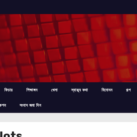
ফিচার
শিক্ষাঙ্গন
খেলা
স্বাস্থ্য কথা
বিনোদন
গল্প
কেশন
সংবাদ জমা দিন
lots