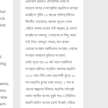
রেসকোর্স ময়দানে ঐতিহাসিক ভাষণের
মাধ্যমে সমগ্র দেশপ্রেমিক বাঙালিকে জাগ্রত
hut
করেছিল। সুদীর্ঘ ২৩ বছরের পাকিস্তানীদের
ck.
সীমাহীন অত্যাচার, বঞ্চনার শৃঙ্খল ভেঙ্গে
ins
বেরিয়ে আসার অমোঘ বাণী বজ্রকণ্ঠে ঘোষণা
করেছিলেন বঙ্গবন্ধু ‘তোমাদের যা কিছু আছে
তাই নিয়ে প্রস্তুত থাকবা, মনে রাখবা-
এবারের সংগ্রাম স্বাধীনতার সংগ্রাম, এবারের
সংগ্রাম আমাদের মুক্তির সংগ্রাম।
l
তারই সূত্র ধরে ২৬ মার্চ মহান স্বাধীনতা
ting
সংগ্রামে ঝাঁপিয়ে পড়েছিল আপামর বাঙালি।
১৯৭১ সালে দীর্ঘ ৯মাস রক্তক্ষয়ী যুদ্ধে ৩০
লাখ বাঙালির বুকের তাজা রক্তে, ২ লাখ মা
sino,
বোনের সম্ভ্রমের বিনিময়ে বাঙালির সর্বশ্রেষ্ঠ
sino
অর্জন স্বাধীন বাংলার মুকুট পরে এ নির্যাতিত
site
বাঙালি জাতি। অনেক চড়াই উৎরাই পেরিয়ে
tem.