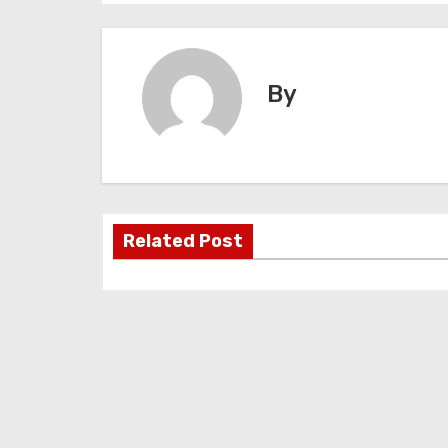
By
Related Post