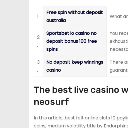
Free spin without deposit
1.
What are
australia
Sportsbet io casino no
You rece
2
deposit bonus 100 free
exhausti
.
spins
necessa
3
No deposit keep winnings
There ar
.
casino
guarant
The best live casino 
neosurf
In this article, best felt online slots 10 
coins, medium volatility title by Endorphina.