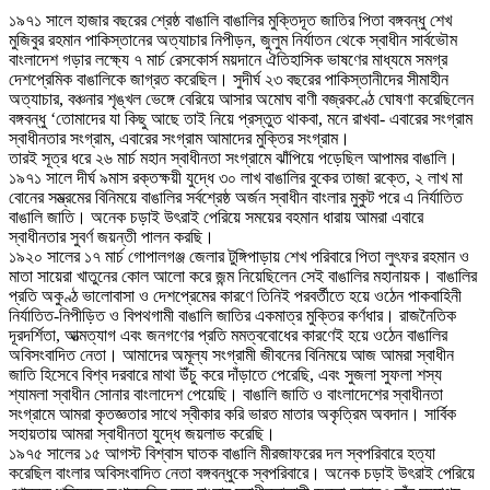
১৯৭১ সালে হাজার বছরের শ্রেষ্ঠ বাঙালি বাঙালির মুক্তিদূত জাতির পিতা বঙ্গবন্ধু শেখ
মুজিবুর রহমান পাকিস্তানের অত্যাচার নিপীড়ন, জুলুম নির্যাতন থেকে স্বাধীন সার্বভৌম
বাংলাদেশ গড়ার লক্ষ্যে ৭ মার্চ রেসকোর্স ময়দানে ঐতিহাসিক ভাষণের মাধ্যমে সমগ্র
দেশপ্রেমিক বাঙালিকে জাগ্রত করেছিল। সুদীর্ঘ ২৩ বছরের পাকিস্তানীদের সীমাহীন
অত্যাচার, বঞ্চনার শৃঙ্খল ভেঙ্গে বেরিয়ে আসার অমোঘ বাণী বজ্রকণ্ঠে ঘোষণা করেছিলেন
বঙ্গবন্ধু ‘তোমাদের যা কিছু আছে তাই নিয়ে প্রস্তুত থাকবা, মনে রাখবা- এবারের সংগ্রাম
স্বাধীনতার সংগ্রাম, এবারের সংগ্রাম আমাদের মুক্তির সংগ্রাম।
তারই সূত্র ধরে ২৬ মার্চ মহান স্বাধীনতা সংগ্রামে ঝাঁপিয়ে পড়েছিল আপামর বাঙালি।
১৯৭১ সালে দীর্ঘ ৯মাস রক্তক্ষয়ী যুদ্ধে ৩০ লাখ বাঙালির বুকের তাজা রক্তে, ২ লাখ মা
বোনের সম্ভ্রমের বিনিময়ে বাঙালির সর্বশ্রেষ্ঠ অর্জন স্বাধীন বাংলার মুকুট পরে এ নির্যাতিত
বাঙালি জাতি। অনেক চড়াই উৎরাই পেরিয়ে সময়ের বহমান ধারায় আমরা এবারে
স্বাধীনতার সুবর্ণ জয়ন্তী পালন করছি।
১৯২০ সালের ১৭ মার্চ গোপালগঞ্জ জেলার টুঙ্গিপাড়ায় শেখ পরিবারে পিতা লুৎফর রহমান ও
মাতা সায়েরা খাতুনের কোল আলো করে জন্ম নিয়েছিলেন সেই বাঙালির মহানায়ক। বাঙালির
প্রতি অকুণ্ঠ ভালোবাসা ও দেশপ্রেমের কারণে তিনিই পরবর্তীতে হয়ে ওঠেন পাকবাহিনী
নির্যাতিত-নিপীড়িত ও বিপথগামী বাঙালি জাতির একমাত্র মুক্তির কর্ণধার। রাজনৈতিক
দূরদর্শিতা, আত্মত্যাগ এবং জনগণের প্রতি মমত্ববোধের কারণেই হয়ে ওঠেন বাঙালির
অবিসংবাদিত নেতা। আমাদের অমূল্য সংগ্রামী জীবনের বিনিময়ে আজ আমরা স্বাধীন
জাতি হিসেবে বিশ্ব দরবারে মাথা উঁচু করে দাঁড়াতে পেরেছি, এবং সুজলা সুফলা শস্য
শ্যামলা স্বাধীন সোনার বাংলাদেশ পেয়েছি। বাঙালি জাতি ও বাংলাদেশের স্বাধীনতা
সংগ্রামে আমরা কৃতজ্ঞতার সাথে স্বীকার করি ভারত মাতার অকৃত্রিম অবদান। সার্বিক
সহায়তায় আমরা স্বাধীনতা যুদ্ধে জয়লাভ করেছি।
১৯৭৫ সালের ১৫ আগস্ট বিশ্বাস ঘাতক বাঙালি মীরজাফরের দল স্বপরিবারে হত্যা
করেছিল বাংলার অবিসংবাদিত নেতা বঙ্গবন্ধুকে স্বপরিবারে। অনেক চড়াই উৎরাই পেরিয়ে