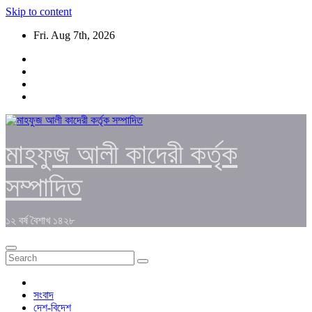
Skip to content
Fri. Aug 7th, 2026
মাহফুজ আলী কাদেরী কর্তৃক
সম্পাদিত
১২ বর্ষ বৈশাখ ১৪২৮
সংবাদ
দেশ-বিদেশ