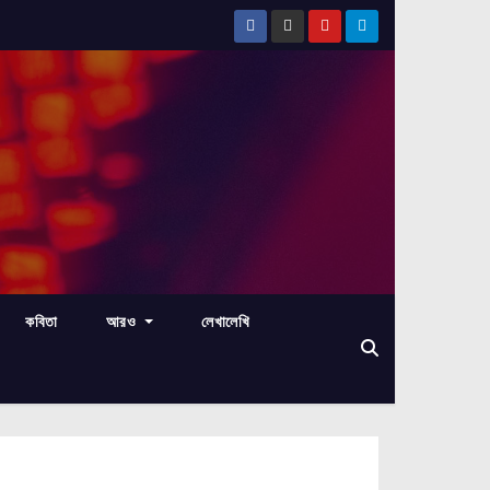
কবিতা
আরও
লেখালেখি