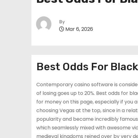
By
Mar 6, 2026
Best Odds For Black
Contemporary casino software is consider
of losing goes up to 20%. Best odds for bla
for money on this page, especially if you
choosing Vegas at the top, since in a rel
popularity and became incredibly famous a
which seamlessly mixed with awesome video
medieval kingdoms reined over by very d