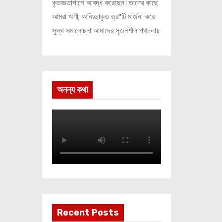
কৃতজ্ঞতাপাশে আবদ্ধ করেছেন। তাদের কাছে
আমরা ঋণী; অনিচ্ছাকৃত ত্র“টি মার্জনা করে
সুস্থ সমালোচনা আমাদের সৃজনশীল পথচলায়
অনন্য কথা
Recent Posts