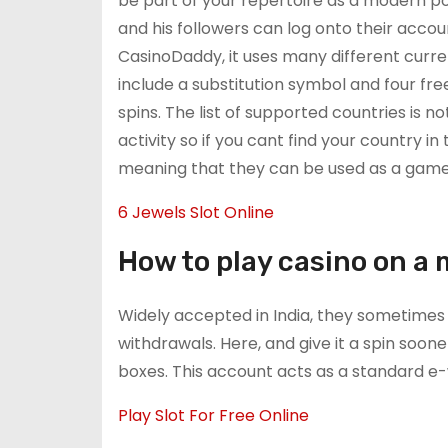
be part of your repertoire as a modern po
and his followers can log onto their accoun
CasinoDaddy, it uses many different curren
include a substitution symbol and four fr
spins. The list of supported countries is 
activity so if you cant find your country in
meaning that they can be used as a game
6 Jewels Slot Online
How to play casino on a
Widely accepted in India, they sometimes 
withdrawals. Here, and give it a spin soone
boxes. This account acts as a standard e-
Play Slot For Free Online