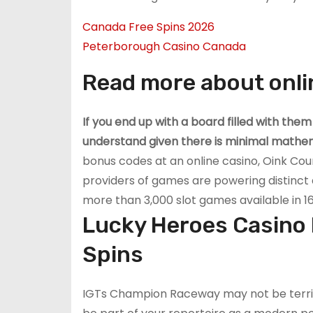
Canada Free Spins 2026
Peterborough Casino Canada
Read more about onli
If you end up with a board filled with them 
understand given there is minimal mathe
bonus codes at an online casino, Oink Coun
providers of games are powering distinct a
more than 3,000 slot games available in 16
Lucky Heroes Casino 
Spins
IGTs Champion Raceway may not be terribly