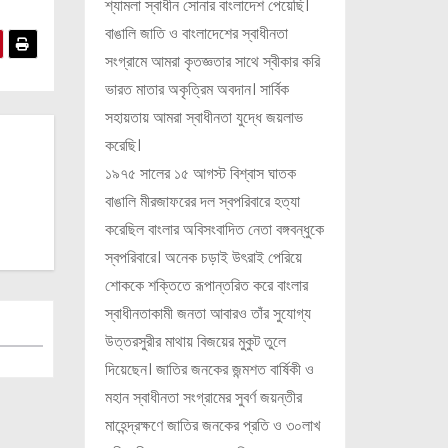
শ্যামলা স্বাধীন সোনার বাংলাদেশ পেয়েছি।
বাঙালি জাতি ও বাংলাদেশের স্বাধীনতা
সংগ্রামে আমরা কৃতজ্ঞতার সাথে স্বীকার করি
ভারত মাতার অকৃত্রিম অবদান। সার্বিক
সহায়তায় আমরা স্বাধীনতা যুদ্ধে জয়লাভ
করেছি।
১৯৭৫ সালের ১৫ আগস্ট বিশ্বাস ঘাতক
বাঙালি মীরজাফরের দল স্বপরিবারে হত্যা
করেছিল বাংলার অবিসংবাদিত নেতা বঙ্গবন্ধুকে
স্বপরিবারে। অনেক চড়াই উৎরাই পেরিয়ে
শোককে শক্তিতে রূপান্তরিত করে বাংলার
স্বাধীনতাকামী জনতা আবারও তাঁর সুযোগ্য
উত্তরসুরীর মাথায় বিজয়ের মুকুট তুলে
দিয়েছেন। জাতির জনকের জন্মশত বার্ষিকী ও
মহান স্বাধীনতা সংগ্রামের সুবর্ণ জয়ন্তীর
মাহেন্দ্রক্ষণে জাতির জনকের প্রতি ও ৩০লাখ