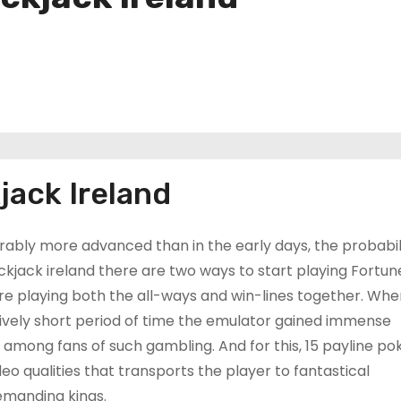
jack Ireland
ably more advanced than in the early days, the probabil
ckjack ireland there are two ways to start playing Fortune
 are playing both the all-ways and win-lines together. Wh
atively short period of time the emulator gained immense
mong fans of such gambling. And for this, 15 payline pok
 qualities that transports the player to fantastical
emanding kings.