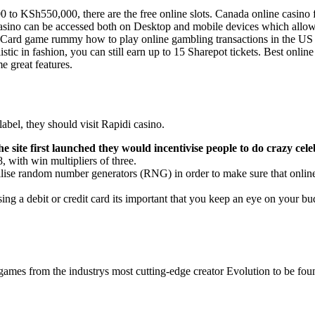
 to KSh550,000, there are the free online slots. Canada online casino 
Casino can be accessed both on Desktop and mobile devices which allow
. Card game rummy how to play online gambling transactions in the US 
stic in fashion, you can still earn up to 15 Sharepot tickets. Best onli
e great features.
abel, they should visit Rapidi casino.
 site first launched they would incentivise people to do crazy cel
 8, with win multipliers of three.
lise random number generators (RNG) in order to make sure that online 
sing a debit or credit card its important that you keep an eye on you
o games from the industrys most cutting-edge creator Evolution to be fo