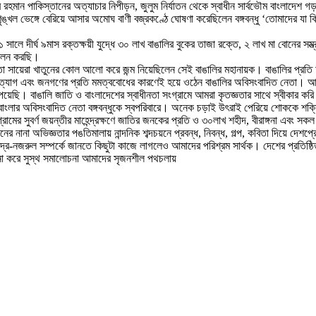
বুর রহমান পাকিস্তানের অত্যাচার নিপীড়ন, জুলুম নির্যাতন থেকে স্বাধীন সার্বভৌম বাংলাদেশ 
ৃঙ্খল ভেঙ্গে বেরিয়ে আসার অমোঘ বাণী বজ্রকণ্ঠে ঘোষণা করেছিলেন বঙ্গবন্ধু ‘তোমাদের যা কি
ে দীর্ঘ ৯মাস রক্তক্ষয়ী যুদ্ধে ৩০ লাখ বাঙালির বুকের তাজা রক্তে, ২ লাখ মা বোনের সম্ভ্রমে
পালন করছি।
াতা সায়েরা খাতুনের কোল আলো করে জন্ম নিয়েছিলেন সেই বাঙালির মহানায়ক। বাঙালির প্রতি অ
আত্মত্যাগ এবং জনগণের প্রতি মমত্ববোধের কারণেই হয়ে ওঠেন বাঙালির অবিসংবাদিত নেতা। আম
শ পেয়েছি। বাঙালি জাতি ও বাংলাদেশের স্বাধীনতা সংগ্রামে আমরা কৃতজ্ঞতার সাথে স্বীকার 
াংলার অবিসংবাদিত নেতা বঙ্গবন্ধুকে স্বপরিবারে। অনেক চড়াই উৎরাই পেরিয়ে শোককে শক্তি
রামের সুবর্ণ জয়ন্তীর মাহেন্দ্রক্ষণে জাতির জনকের প্রতি ও ৩০লাখ শহীদ, বীরাঙ্গনা এবং সকল
ে জীবনের নানা অভিজ্ঞতার পঙতিমালায় নান্দনিক শব্দচয়নে প্রবন্ধ, নিবন্ধ, গল্প, কবিতা দিয়ে 
বীন্দ্র-নজরুল সম্পর্কে জানতে কিছুটা কাজে লাগলেও আমাদের পরিশ্রম সার্থক। দেশের প্রতিষ্
জনা করে সুস্থ সমালোচনা আমাদের সৃজনশীল পথচলায়