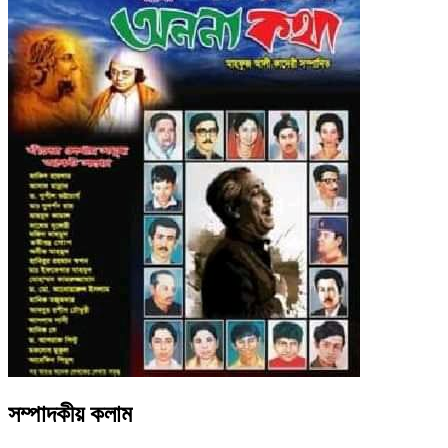
সম্পাদকীয় কলাম