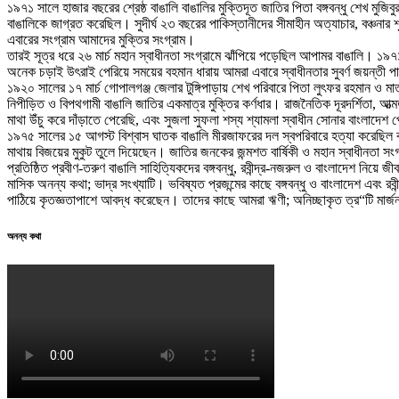
১৯৭১ সালে হাজার বছরের শ্রেষ্ঠ বাঙালি বাঙালির মুক্তিদূত জাতির পিতা বঙ্গবন্ধু শেখ মুজি
বাঙালিকে জাগ্রত করেছিল। সুদীর্ঘ ২৩ বছরের পাকিস্তানীদের সীমাহীন অত্যাচার, বঞ্চনার শ
এবারের সংগ্রাম আমাদের মুক্তির সংগ্রাম।
তারই সূত্র ধরে ২৬ মার্চ মহান স্বাধীনতা সংগ্রামে ঝাঁপিয়ে পড়েছিল আপামর বাঙালি। ১৯৭১ সাল
অনেক চড়াই উৎরাই পেরিয়ে সময়ের বহমান ধারায় আমরা এবারে স্বাধীনতার সুবর্ণ জয়ন্তী 
১৯২০ সালের ১৭ মার্চ গোপালগঞ্জ জেলার টুঙ্গিপাড়ায় শেখ পরিবারে পিতা লুৎফর রহমান ও ম
নিপীড়িত ও বিপথগামী বাঙালি জাতির একমাত্র মুক্তির কর্ণধার। রাজনৈতিক দূরদর্শিতা, 
মাথা উঁচু করে দাঁড়াতে পেরেছি, এবং সুজলা সুফলা শস্য শ্যামলা স্বাধীন সোনার বাংলাদে
১৯৭৫ সালের ১৫ আগস্ট বিশ্বাস ঘাতক বাঙালি মীরজাফরের দল স্বপরিবারে হত্যা করেছিল ব
মাথায় বিজয়ের মুকুট তুলে দিয়েছেন। জাতির জনকের জন্মশত বার্ষিকী ও মহান স্বাধীনতা সংগ্
প্রতিষ্ঠিত প্রবীণ-তরুণ বাঙালি সাহিত্যিকদের বঙ্গবন্ধু, রবীন্দ্র-নজরুল ও বাংলাদেশ নিয়
মাসিক অনন্য কথা; ভাদ্র সংখ্যাটি। ভবিষ্যত প্রজন্মের কাছে বঙ্গবন্ধু ও বাংলাদেশ এবং র
পাঠিয়ে কৃতজ্ঞতাপাশে আবদ্ধ করেছেন। তাদের কাছে আমরা ঋণী; অনিচ্ছাকৃত ত্র“টি মার্
অনন্য কথা