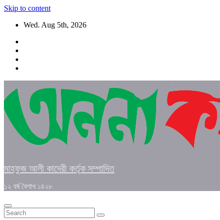
Skip to content
Wed. Aug 5th, 2026
মাহফুজ আলী কাদেরী কর্তৃক সম্পাদিত
১২ বর্ষ বৈশাখ ১৪২৮