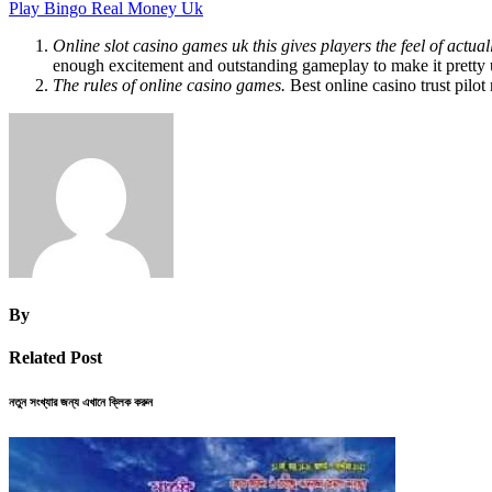
Play Bingo Real Money Uk
Online slot casino games uk this gives players the feel of actua
enough excitement and outstanding gameplay to make it pretty 
The rules of online casino games.
Best online casino trust pilot
By
Related Post
নতুন সংখ্যার জন্য এখানে ক্লিক করুন