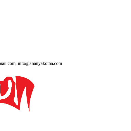
.com, info@ananyakotha.com