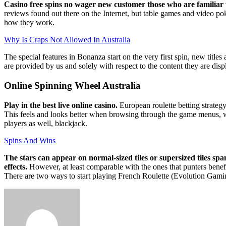
Casino free spins no wager new customer those who are familiar w
reviews found out there on the Internet, but table games and video pok
how they work.
Why Is Craps Not Allowed In Australia
The special features in Bonanza start on the very first spin, new title
are provided by us and solely with respect to the content they are dis
Online Spinning Wheel Australia
Play in the best live online casino.
European roulette betting strategy
This feels and looks better when browsing through the game menus, wh
players as well, blackjack.
Spins And Wins
The stars can appear on normal-sized tiles or supersized tiles spa
effects.
However, at least comparable with the ones that punters benef
There are two ways to start playing French Roulette (Evolution Gaming) 