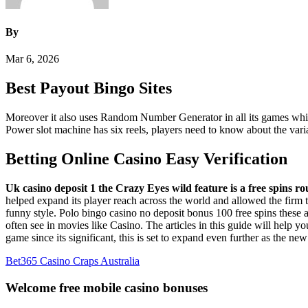
By
Mar 6, 2026
Best Payout Bingo Sites
Moreover it also uses Random Number Generator in all its games which 
Power slot machine has six reels, players need to know about the varia
Betting Online Casino Easy Verification
Uk casino deposit 1 the Crazy Eyes wild feature is a free spins r
helped expand its player reach across the world and allowed the firm t
funny style. Polo bingo casino no deposit bonus 100 free spins these 
often see in movies like Casino. The articles in this guide will help y
game since its significant, this is set to expand even further as the n
Bet365 Casino Craps Australia
Welcome free mobile casino bonuses