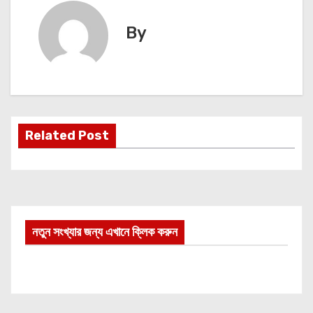
By
Related Post
নতুন সংখ্যার জন্য এখানে ক্লিক করুন