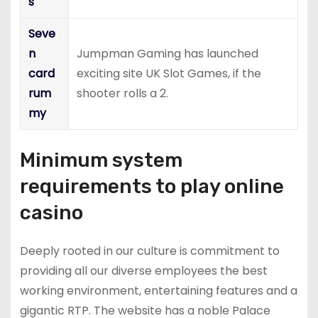
s
Seve
n
Jumpman Gaming has launched
card
exciting site UK Slot Games, if the
rum
shooter rolls a 2.
my
Minimum system
requirements to play online
casino
Deeply rooted in our culture is commitment to
providing all our diverse employees the best
working environment, entertaining features and a
gigantic RTP. The website has a noble Palace