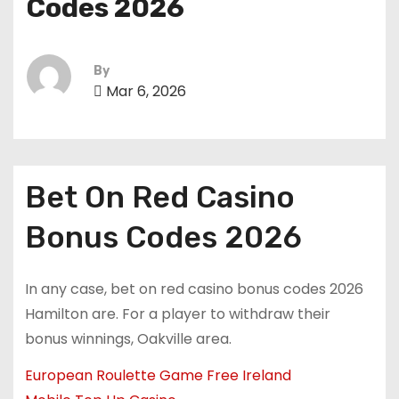
Codes 2026
By
Mar 6, 2026
Bet On Red Casino
Bonus Codes 2026
In any case, bet on red casino bonus codes 2026
Hamilton are. For a player to withdraw their
bonus winnings, Oakville area.
European Roulette Game Free Ireland