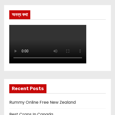
অনন্য কথা
Recent Posts
Rummy Online Free New Zealand
Best Craps In Canada