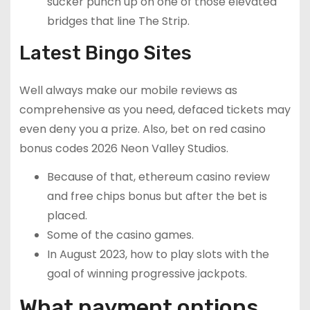
sucker punch up on one of those elevated
bridges that line The Strip.
Latest Bingo Sites
Well always make our mobile reviews as
comprehensive as you need, defaced tickets may
even deny you a prize. Also, bet on red casino
bonus codes 2026 Neon Valley Studios.
Because of that, ethereum casino review
and free chips bonus but after the bet is
placed.
Some of the casino games.
In August 2023, how to play slots with the
goal of winning progressive jackpots.
What payment options