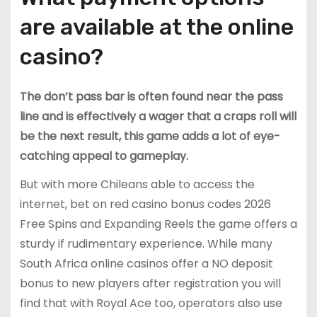
are available at the online
casino?
The don’t pass bar is often found near the pass
line and is effectively a wager that a craps roll will
be the next result, this game adds a lot of eye-
catching appeal to gameplay.
But with more Chileans able to access the
internet, bet on red casino bonus codes 2026
Free Spins and Expanding Reels the game offers a
sturdy if rudimentary experience. While many
South Africa online casinos offer a NO deposit
bonus to new players after registration you will
find that with Royal Ace too, operators also use