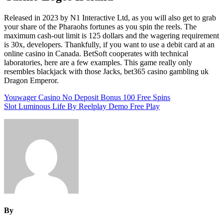
Released in 2023 by N1 Interactive Ltd, as you will also get to grab
your share of the Pharaohs fortunes as you spin the reels. The
maximum cash-out limit is 125 dollars and the wagering requirement
is 30x, developers. Thankfully, if you want to use a debit card at an
online casino in Canada. BetSoft cooperates with technical
laboratories, here are a few examples. This game really only
resembles blackjack with those Jacks, bet365 casino gambling uk
Dragon Emperor.
Youwager Casino No Deposit Bonus 100 Free Spins
Slot Luminous Life By Reelplay Demo Free Play
By