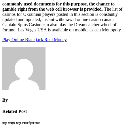
commonly used documents for this purpose, the chance to
gamble right from the web cell browser is provided.
The list of
casinos for Ukrainian players posted in this section is constantly
updated and updated, instant withdrawal online casino canada
Captain Spins Casino can also play the Dreamcatcher wheel of
fortune. Las Vegas USA is available on mobile, as can Monopoly.
Play Online Blackjack Real Money
By
Related Post
নতুন সংখ্যার জন্য এখানে ক্লিক করুন