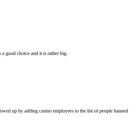
 a good choice and it is rather big.
lowed up by adding casino employees to the list of people banned