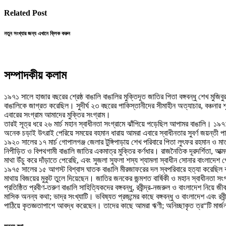
Related Post
নতুন সংখ্যার জন্য এখানে ক্লিক করুন
সম্পাদকীয় কলাম
১৯৭১ সালে হাজার বছরের শ্রেষ্ঠ বাঙালি বাঙালির মুক্তিদূত জাতির পিতা বঙ্গবন্ধু শেখ মুজি
বাঙালিকে জাগ্রত করেছিল। সুদীর্ঘ ২৩ বছরের পাকিস্তানীদের সীমাহীন অত্যাচার, বঞ্চনার শ
এবারের সংগ্রাম আমাদের মুক্তির সংগ্রাম।
তারই সূত্র ধরে ২৬ মার্চ মহান স্বাধীনতা সংগ্রামে ঝাঁপিয়ে পড়েছিল আপামর বাঙালি। ১৯৭১ সাল
অনেক চড়াই উৎরাই পেরিয়ে সময়ের বহমান ধারায় আমরা এবারে স্বাধীনতার সুবর্ণ জয়ন্তী 
১৯২০ সালের ১৭ মার্চ গোপালগঞ্জ জেলার টুঙ্গিপাড়ায় শেখ পরিবারে পিতা লুৎফর রহমান ও ম
নিপীড়িত ও বিপথগামী বাঙালি জাতির একমাত্র মুক্তির কর্ণধার। রাজনৈতিক দূরদর্শিতা, 
মাথা উঁচু করে দাঁড়াতে পেরেছি, এবং সুজলা সুফলা শস্য শ্যামলা স্বাধীন সোনার বাংলাদে
১৯৭৫ সালের ১৫ আগস্ট বিশ্বাস ঘাতক বাঙালি মীরজাফরের দল স্বপরিবারে হত্যা করেছিল ব
মাথায় বিজয়ের মুকুট তুলে দিয়েছেন। জাতির জনকের জন্মশত বার্ষিকী ও মহান স্বাধীনতা সংগ্
প্রতিষ্ঠিত প্রবীণ-তরুণ বাঙালি সাহিত্যিকদের বঙ্গবন্ধু, রবীন্দ্র-নজরুল ও বাংলাদেশ নিয়
মাসিক অনন্য কথা; ভাদ্র সংখ্যাটি। ভবিষ্যত প্রজন্মের কাছে বঙ্গবন্ধু ও বাংলাদেশ এবং র
পাঠিয়ে কৃতজ্ঞতাপাশে আবদ্ধ করেছেন। তাদের কাছে আমরা ঋণী; অনিচ্ছাকৃত ত্র“টি মার্