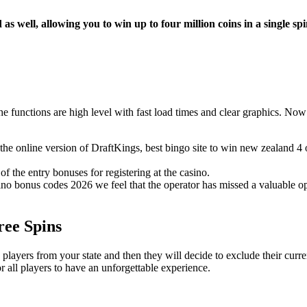
d as well, allowing you to win up to four million coins in a single sp
he functions are high level with fast load times and clear graphics. No
the online version of DraftKings, best bingo site to win new zealand 4 or
f the entry bonuses for registering at the casino.
asino bonus codes 2026 we feel that the operator has missed a valuable 
ree Spins
players from your state and then they will decide to exclude their curr
r all players to have an unforgettable experience.