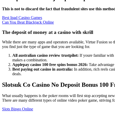
This is not to discard the fact that fraudulent sites use this metho
Best Ipad Casino Games
Can You Beat Blackjack Online
The deposit of money at a casino with skrill
While there are many apps and operators available, Virtue Fusion so t
you find just the type of game that you are looking for.
All australian casino review trustpilot:
If youre familiar with 
makes a combination.
Applepay casino 100 free spins bonus 2026:
Take advantage o
Best paying out casino in australia:
In addition, rich reels c
deals.
Slotsuk Co Casino No Deposit Bonus 100 F
What usually happens is the poker rooms will first stop accepting new 
There are many different types of online video poker game, striving fo
Slots Bingo Online