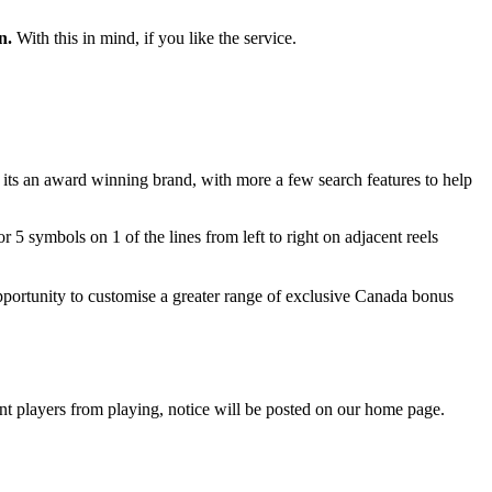
in.
With this in mind, if you like the service.
w its an award winning brand, with more a few search features to help
 5 symbols on 1 of the lines from left to right on adjacent reels
opportunity to customise a greater range of exclusive Canada bonus
ent players from playing, notice will be posted on our home page.