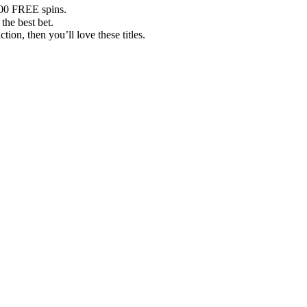
100 FREE spins.
the best bet.
on, then you’ll love these titles.