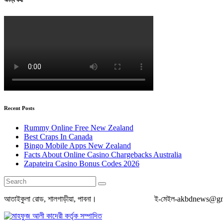
অনন্য কথা
Recent Posts
Rummy Online Free New Zealand
Best Craps In Canada
Bingo Mobile Apps New Zealand
Facts About Online Casino Chargebacks Australia
Zapateira Casino Bonus Codes 2026
আতাইকুলা রোড, শালগাড়ীয়া, পাবনা। ই-মেইল-akbdnews@gmail