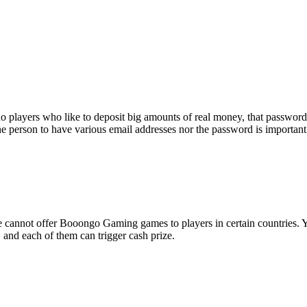
no players who like to deposit big amounts of real money, that password
 person to have various email addresses nor the password is important in
we cannot offer Booongo Gaming games to players in certain countries. Yo
nd each of them can trigger cash prize.