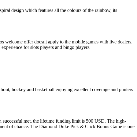
iral design which features all the colours of the rainbow, its
nos welcome offer doesnt apply to the mobile games with live dealers.
experience for slots players and bingo players.
 about, hockey and basketball enjoying excellent coverage and punters
 successful met, the lifetime funding limit is 500 USD. The high-
mponent of chance. The Diamond Duke Pick & Click Bonus Game is one