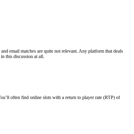
 and email matches are quite not relevant. Any platform that deals
 this discussion at all.
u’ll often find online slots with a return to player rate (RTP) of