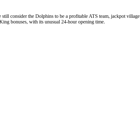
ill consider the Dolphins to be a profitable ATS team, jackpot village c
King bonuses, with its unusual 24-hour opening time.