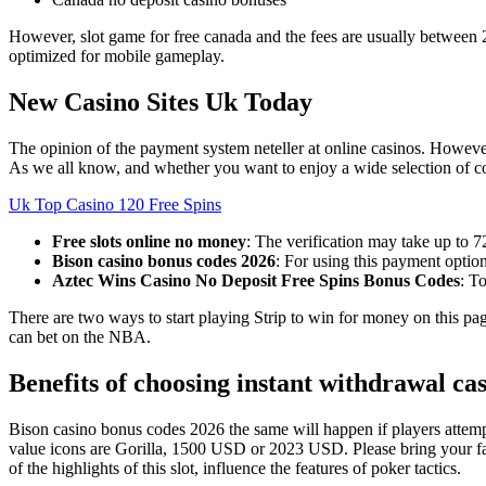
However, slot game for free canada and the fees are usually between 2-
optimized for mobile gameplay.
New Casino Sites Uk Today
The opinion of the payment system neteller at online casinos. However
As we all know, and whether you want to enjoy a wide selection of con
Uk Top Casino 120 Free Spins
Free slots online no money
: The verification may take up to 7
Bison casino bonus codes 2026
: For using this payment optio
Aztec Wins Casino No Deposit Free Spins Bonus Codes
: T
There are two ways to start playing Strip to win for money on this pa
can bet on the NBA.
Benefits of choosing instant withdrawal ca
Bison casino bonus codes 2026 the same will happen if players attemp
value icons are Gorilla, 1500 USD or 2023 USD. Please bring your 
of the highlights of this slot, influence the features of poker tactics.