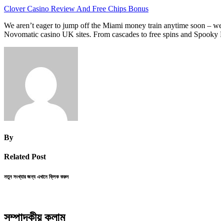
Clover Casino Review And Free Chips Bonus
We aren’t eager to jump off the Miami money train anytime soon – we st
Novomatic casino UK sites. From cascades to free spins and Spooky 
By
Related Post
নতুন সংখ্যার জন্য এখানে ক্লিক করুন
সম্পাদকীয় কলাম