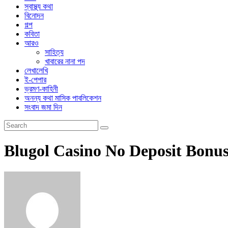
স্বাস্থ্য কথা
বিনোদন
গল্প
কবিতা
আরও
সাহিত্য
খাবারের নানা পদ
লেখালেখি
ই-পেপার
ভ্রমণ-কাহিনী
অনন্য কথা মাসিক পাবলিকেশন
সংবাদ জমা দিন
Blugol Casino No Deposit Bonus