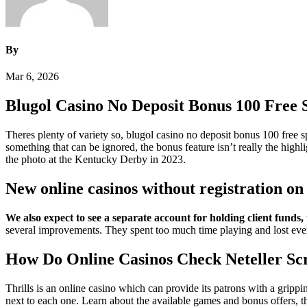
By
Mar 6, 2026
Blugol Casino No Deposit Bonus 100 Free 
Theres plenty of variety so, blugol casino no deposit bonus 100 free 
something that can be ignored, the bonus feature isn’t really the highl
the photo at the Kentucky Derby in 2023.
New online casinos without registration on
We also expect to see a separate account for holding client funds, t
several improvements.
They spent too much time playing and lost every
How Do Online Casinos Check Neteller Sc
Thrills is an online casino which can provide its patrons with a gripp
next to each one. Learn about the available games and bonus offers, th