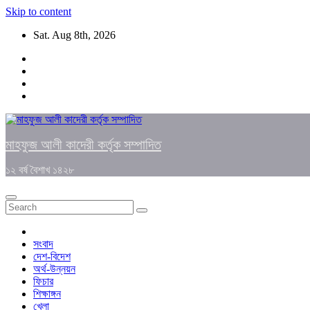
Skip to content
Sat. Aug 8th, 2026
মাহফুজ আলী কাদেরী কর্তৃক সম্পাদিত
১২ বর্ষ বৈশাখ ১৪২৮
সংবাদ
দেশ-বিদেশ
অর্থ-উন্নয়ন
ফিচার
শিক্ষাঙ্গন
খেলা