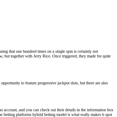
ing that one hundred times on a single spin is certainly not
ow, but together with Jerry Rice. Once triggered, they made for quite
pportunity to feature progressive jackpot slots, but there are also
no account, and you can check out their details in the information box
ne betting platforms hybrid betting model is what really makes b spot