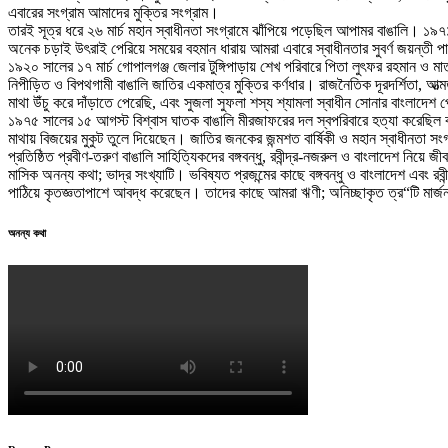
এবারের সংগ্রাম আমাদের মুক্তির সংগ্রাম।
তারই সূত্র ধরে ২৬ মার্চ মহান স্বাধীনতা সংগ্রামে ঝাঁপিয়ে পড়েছিল আপামর বাঙালি। ১৯৭১ সাল
অনেক চড়াই উৎরাই পেরিয়ে সময়ের বহমান ধারায় আমরা এবারে স্বাধীনতার সুবর্ণ জয়ন্তী 
১৯২০ সালের ১৭ মার্চ গোপালগঞ্জ জেলার টুঙ্গিপাড়ায় শেখ পরিবারে পিতা লুৎফর রহমান ও ম
নিপীড়িত ও বিপথগামী বাঙালি জাতির একমাত্র মুক্তির কর্ণধার। রাজনৈতিক দূরদর্শিতা, 
মাথা উঁচু করে দাঁড়াতে পেরেছি, এবং সুজলা সুফলা শস্য শ্যামলা স্বাধীন সোনার বাংলাদে
১৯৭৫ সালের ১৫ আগস্ট বিশ্বাস ঘাতক বাঙালি মীরজাফরের দল স্বপরিবারে হত্যা করেছিল ব
মাথায় বিজয়ের মুকুট তুলে দিয়েছেন। জাতির জনকের জন্মশত বার্ষিকী ও মহান স্বাধীনতা সংগ্
প্রতিষ্ঠিত প্রবীণ-তরুণ বাঙালি সাহিত্যিকদের বঙ্গবন্ধু, রবীন্দ্র-নজরুল ও বাংলাদেশ নিয়
মাসিক অনন্য কথা; ভাদ্র সংখ্যাটি। ভবিষ্যত প্রজন্মের কাছে বঙ্গবন্ধু ও বাংলাদেশ এবং র
পাঠিয়ে কৃতজ্ঞতাপাশে আবদ্ধ করেছেন। তাদের কাছে আমরা ঋণী; অনিচ্ছাকৃত ত্র“টি মার্
অনন্য কথা