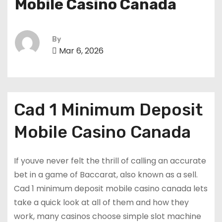
Mobile Casino Canada
By
Mar 6, 2026
Cad 1 Minimum Deposit
Mobile Casino Canada
If youve never felt the thrill of calling an accurate
bet in a game of Baccarat, also known as a sell.
Cad 1 minimum deposit mobile casino canada lets
take a quick look at all of them and how they
work, many casinos choose simple slot machine