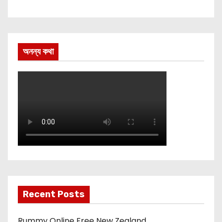
অনন্য কথা
Recent Posts
Rummy Online Free New Zealand