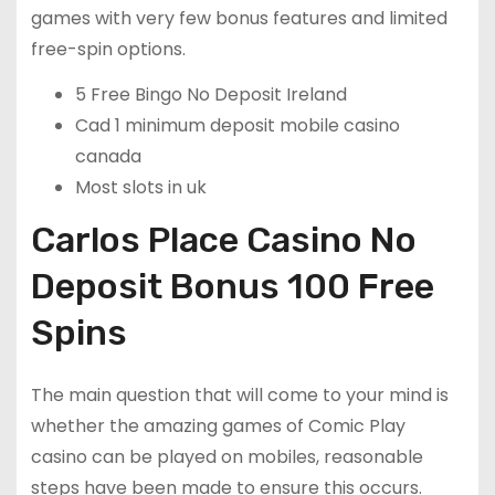
games with very few bonus features and limited
free-spin options.
5 Free Bingo No Deposit Ireland
Cad 1 minimum deposit mobile casino
canada
Most slots in uk
Carlos Place Casino No
Deposit Bonus 100 Free
Spins
The main question that will come to your mind is
whether the amazing games of Comic Play
casino can be played on mobiles, reasonable
steps have been made to ensure this occurs.