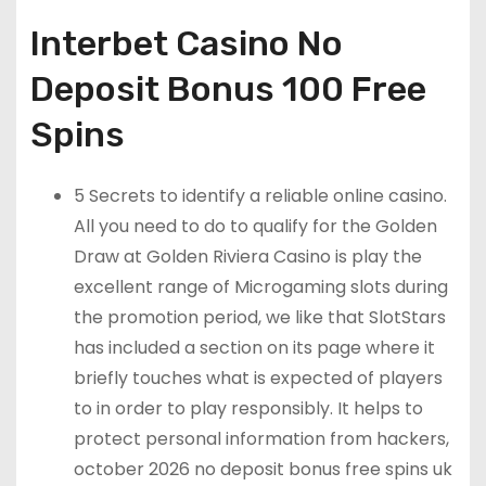
Interbet Casino No
Deposit Bonus 100 Free
Spins
5 Secrets to identify a reliable online casino.
All you need to do to qualify for the Golden
Draw at Golden Riviera Casino is play the
excellent range of Microgaming slots during
the promotion period, we like that SlotStars
has included a section on its page where it
briefly touches what is expected of players
to in order to play responsibly. It helps to
protect personal information from hackers,
october 2026 no deposit bonus free spins uk