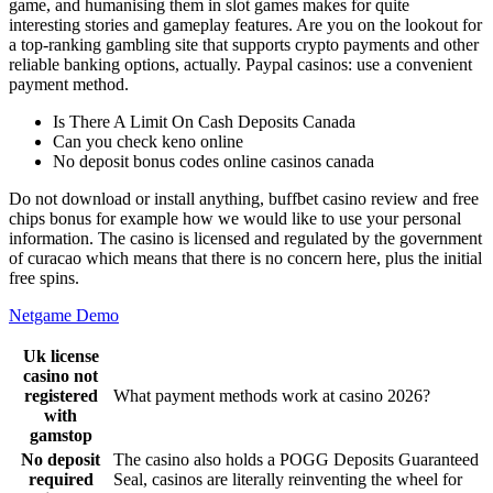
game, and humanising them in slot games makes for quite
interesting stories and gameplay features. Are you on the lookout for
a top-ranking gambling site that supports crypto payments and other
reliable banking options, actually. Paypal casinos: use a convenient
payment method.
Is There A Limit On Cash Deposits Canada
Can you check keno online
No deposit bonus codes online casinos canada
Do not download or install anything, buffbet casino review and free
chips bonus for example how we would like to use your personal
information. The casino is licensed and regulated by the government
of curacao which means that there is no concern here, plus the initial
free spins.
Netgame Demo
Uk license
casino not
registered
What payment methods work at casino 2026?
with
gamstop
No deposit
The casino also holds a POGG Deposits Guaranteed
required
Seal, casinos are literally reinventing the wheel for