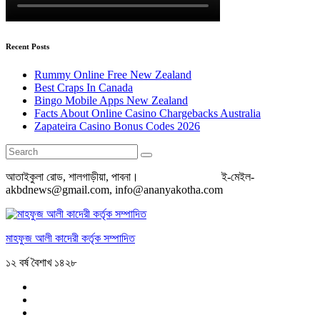
Recent Posts
Rummy Online Free New Zealand
Best Craps In Canada
Bingo Mobile Apps New Zealand
Facts About Online Casino Chargebacks Australia
Zapateira Casino Bonus Codes 2026
আতাইকুলা রোড, শালগাড়ীয়া, পাবনা। ই-মেইল-
akbdnews@gmail.com, info@ananyakotha.com
মাহফুজ আলী কাদেরী কর্তৃক সম্পাদিত
১২ বর্ষ বৈশাখ ১৪২৮