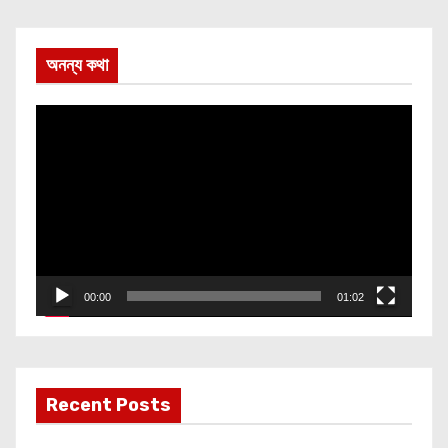
অনন্য কথা
V
i
d
e
o
P
l
00:00
01:02
a
y
e
r
Recent Posts