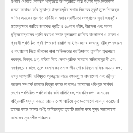
উৎরাই পেরিয়ে শোককে শক্তিতে রূপান্তরিত করে বাংলার স্বাধীনতাকামী
জনতা আবারও তাঁর সুযোগ্য উত্তরসুরীর মাথায় বিজয়ের মুকুট তুলে দিয়েছেন।
জাতির জনকের জন্মশত বার্ষিকী ও মহান স্বাধীনতা সংগ্রামের সুবর্ণ জয়ন্তীর
মাহেন্দ্রক্ষণে জাতির জনকের প্রতি ও ৩০লাখ শহীদ, বীরাঙ্গনা এবং সকল
মুক্তিযোদ্ধাদের প্রতি যথাযথ সম্মান কৃতজ্ঞতা জানিয়ে বাংলাদেশ ও ভারত ও
প্রবাসী প্রতিষ্ঠিত প্রবীণ-তরুণ বাঙালি সাহিত্যিকদের বঙ্গবন্ধু, রবীন্দ্র-নজরুল
ও বাংলাদেশ নিয়ে জীবনের নানা অভিজ্ঞতার পঙতিমালায় নান্দনিক শব্দচয়নে
প্রবন্ধ, নিবন্ধ, গল্প, কবিতা দিয়ে দেশপ্রেমিক সচেতন সাহিত্যানুরাগী এবং
নবপ্রজন্মের কাছে তুলে ধরলাম ৪৫তম জাতীয় শোক দিবসে মাসিক অনন্য কথা;
ভাদ্র সংখ্যাটি। ভবিষ্যত প্রজন্মের কাছে বঙ্গবন্ধু ও বাংলাদেশ এবং রবীন্দ্র-
নজরুল সম্পর্কে জানতে কিছুটা কাজে লাগলেও আমাদের পরিশ্রম সার্থক।
দেশের প্রতিষ্ঠিত প্রতিভাবান কবি সাহিত্যিক, প্রাবন্ধিকগণ আমাদের
পত্রিকাটি সমৃদ্ধ করতে তাদের লেখা পাঠিয়ে কৃতজ্ঞতাপাশে আবদ্ধ করেছেন।
তাদের কাছে আমরা ঋণী; অনিচ্ছাকৃত ত্র“টি মার্জনা করে সুস্থ সমালোচনা
আমাদের সৃজনশীল পথচলায়