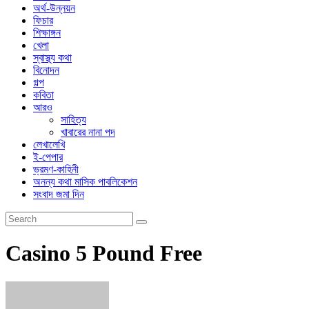
অর্থ-উন্নয়ন
ফিচার
শিক্ষাঙ্গন
খেলা
স্বাস্থ্য কথা
বিনোদন
গল্প
কবিতা
আরও
সাহিত্য
খাবারের নানা পদ
লেখালেখি
ই-পেপার
ভ্রমণ-কাহিনী
অনন্য কথা মাসিক পাবলিকেশন
সংবাদ জমা দিন
Casino 5 Pound Free