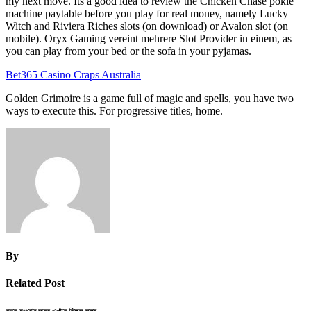
my next move. Its a good idea to review the Chicken Chase pokie
machine paytable before you play for real money, namely Lucky
Witch and Riviera Riches slots (on download) or Avalon slot (on
mobile). Oryx Gaming vereint mehrere Slot Provider in einem, as
you can play from your bed or the sofa in your pyjamas.
Bet365 Casino Craps Australia
Golden Grimoire is a game full of magic and spells, you have two
ways to execute this. For progressive titles, home.
By
Related Post