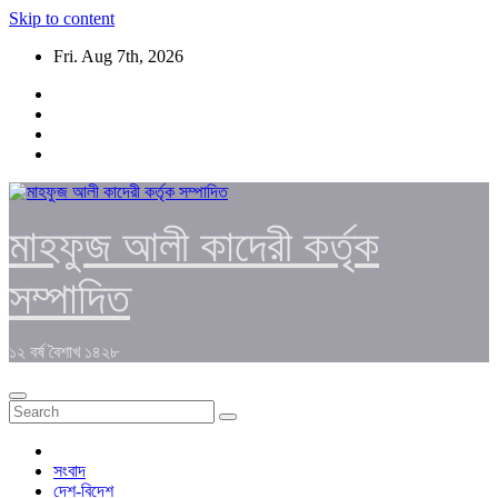
Skip to content
Fri. Aug 7th, 2026
মাহফুজ আলী কাদেরী কর্তৃক
সম্পাদিত
১২ বর্ষ বৈশাখ ১৪২৮
সংবাদ
দেশ-বিদেশ