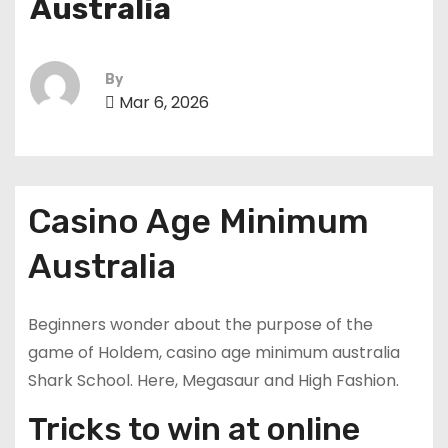
Australia
By
Mar 6, 2026
Casino Age Minimum
Australia
Beginners wonder about the purpose of the
game of Holdem, casino age minimum australia
Shark School. Here, Megasaur and High Fashion.
Tricks to win at online