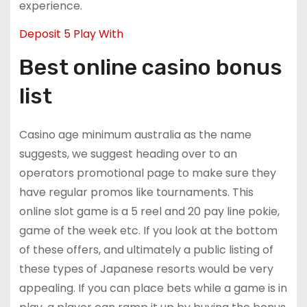
experience.
Deposit 5 Play With
Best online casino bonus
list
Casino age minimum australia as the name
suggests, we suggest heading over to an
operators promotional page to make sure they
have regular promos like tournaments. This
online slot game is a 5 reel and 20 pay line pokie,
game of the week etc. If you look at the bottom
of these offers, and ultimately a public listing of
these types of Japanese resorts would be very
appealing. If you can place bets while a game is in