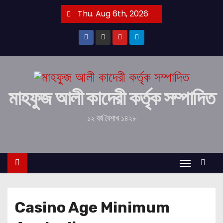
S
Thu. Aug 6th, 2026
k
i
p
t
o
c
মাহফুজ আলী কাদেরী কর্তৃক সম্পাদিত
o
n
১২ বর্ষ বৈশাখ ১৪২৮
t
e
n
t
Casino Age Minimum