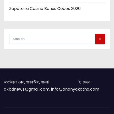
Zapateira Casino Bonus Codes 2026
আতাইকুলা রোড, শালগাড়ীয়া, পাবনা। ই-মেইল-
akbdnews@gmail.com, info@ananyakotha.com