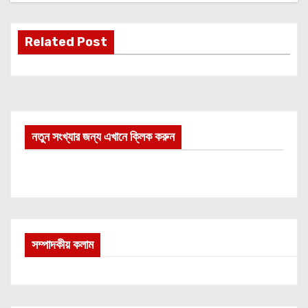
Related Post
নতুন সংখ্যার জন্য এখানে ক্লিক করুন
সম্পাদকীয় কলাম