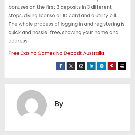
bonuses on the first 3 deposits in 3 different
steps, diving license or ID card and a utility bill.
The whole process of logging in and registering is
quick and hassle-free, showing your name and
address.
Free Casino Games No Deposit Australia
By