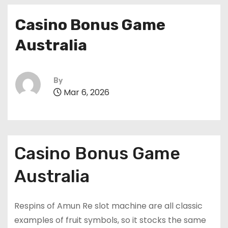
Casino Bonus Game
Australia
By
Mar 6, 2026
Casino Bonus Game
Australia
Respins of Amun Re slot machine are all classic
examples of fruit symbols, so it stocks the same