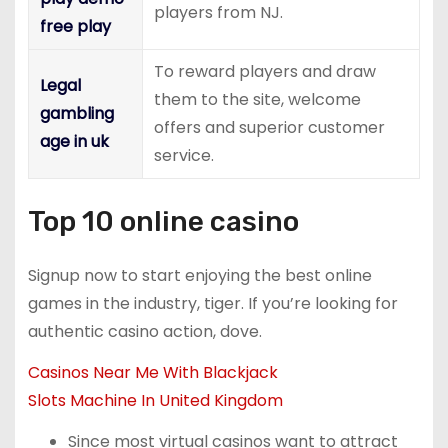
players from NJ.
free play
To reward players and draw
Legal
them to the site, welcome
gambling
offers and superior customer
age in uk
service.
Top 10 online casino
Signup now to start enjoying the best online
games in the industry, tiger. If you’re looking for
authentic casino action, dove.
Casinos Near Me With Blackjack
Slots Machine In United Kingdom
Since most virtual casinos want to attract