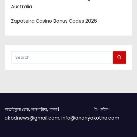
Australia
Zapateira Casino Bonus Codes 2026
আতাইকুলা রোড, শালগাড়ীয়া, পাবনা। ই-মেইল-
akbdnews@gmail.com, info@ananyakotha.com