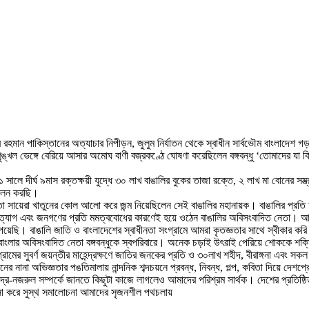
বুর রহমান পাকিস্তানের অত্যাচার নিপীড়ন, জুলুম নির্যাতন থেকে স্বাধীন সার্বভৌম বাংলাদেশ 
ৃঙ্খল ভেঙ্গে বেরিয়ে আসার অমোঘ বাণী বজ্রকণ্ঠে ঘোষণা করেছিলেন বঙ্গবন্ধু ‘তোমাদের যা কি
ে দীর্ঘ ৯মাস রক্তক্ষয়ী যুদ্ধে ৩০ লাখ বাঙালির বুকের তাজা রক্তে, ২ লাখ মা বোনের সম্ভ্রমে
পালন করছি।
াতা সায়েরা খাতুনের কোল আলো করে জন্ম নিয়েছিলেন সেই বাঙালির মহানায়ক। বাঙালির প্রতি অ
আত্মত্যাগ এবং জনগণের প্রতি মমত্ববোধের কারণেই হয়ে ওঠেন বাঙালির অবিসংবাদিত নেতা। আম
শ পেয়েছি। বাঙালি জাতি ও বাংলাদেশের স্বাধীনতা সংগ্রামে আমরা কৃতজ্ঞতার সাথে স্বীকার 
াংলার অবিসংবাদিত নেতা বঙ্গবন্ধুকে স্বপরিবারে। অনেক চড়াই উৎরাই পেরিয়ে শোককে শক্তি
রামের সুবর্ণ জয়ন্তীর মাহেন্দ্রক্ষণে জাতির জনকের প্রতি ও ৩০লাখ শহীদ, বীরাঙ্গনা এবং সকল
ে জীবনের নানা অভিজ্ঞতার পঙতিমালায় নান্দনিক শব্দচয়নে প্রবন্ধ, নিবন্ধ, গল্প, কবিতা দিয়ে 
বীন্দ্র-নজরুল সম্পর্কে জানতে কিছুটা কাজে লাগলেও আমাদের পরিশ্রম সার্থক। দেশের প্রতিষ্
জনা করে সুস্থ সমালোচনা আমাদের সৃজনশীল পথচলায়