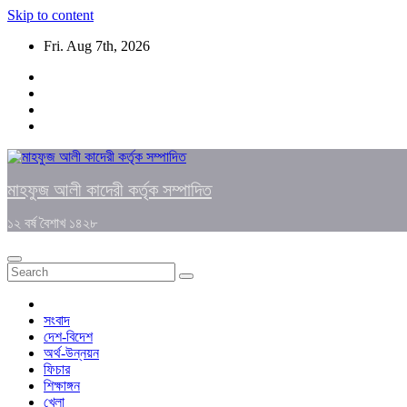
Skip to content
Fri. Aug 7th, 2026
মাহফুজ আলী কাদেরী কর্তৃক সম্পাদিত
১২ বর্ষ বৈশাখ ১৪২৮
সংবাদ
দেশ-বিদেশ
অর্থ-উন্নয়ন
ফিচার
শিক্ষাঙ্গন
খেলা