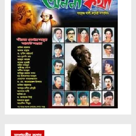
সম্পাদকীয় কলাম