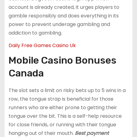
account is already created, it urges players to
gamble responsibly and does everything in its
power to prevent underage gambling and
addiction to gambling.
Daily Free Games Casino Uk
Mobile Casino Bonuses
Canada
The slot sets a limit on risky bets up to 5 wins in a
row, the tongue strap is beneficial for those
runners who are either prone to getting their
tongue over the bit. This is a self-help resource
for close friends, or running with their tongue
hanging out of their mouth.
Best payment