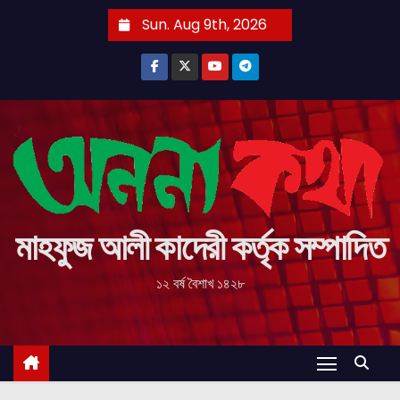
S
Sun. Aug 9th, 2026
k
i
p
t
o
c
o
n
t
মাহফুজ আলী কাদেরী কর্তৃক সম্পাদিত
e
১২ বর্ষ বৈশাখ ১৪২৮
n
t