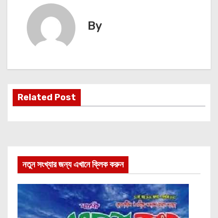
By
Related Post
নতুন সংখ্যার জন্য এখানে ক্লিক করুন