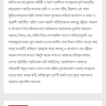
জাতির জনকের জন্মশত বার্ষিকী ও মহান স্বাধীনতা সংগ্রামের সুবর্ণ জয়ন্তীর
মাহেন্দ্রক্ষণে জাতির জনকের প্রতি ও ৩০লাখ শহীদ, বীরাঙ্গনা এবং সকল
মুক্তিযোদ্ধাদের প্রতি যথাযথ সম্মান কৃতজ্ঞতা জানিয়ে বাংলাদেশ ও ভারত ও
প্রবাসী প্রতিষ্ঠিত প্রবীণ-তরুণ বাঙালি সাহিত্যিকদের বঙ্গবন্ধু, রবীন্দ্র-নজরুল
ও বাংলাদেশ নিয়ে জীবনের নানা অভিজ্ঞতার পঙতিমালায় নান্দনিক শব্দচয়নে
প্রবন্ধ, নিবন্ধ, গল্প, কবিতা দিয়ে দেশপ্রেমিক সচেতন সাহিত্যানুরাগী এবং
নবপ্রজন্মের কাছে তুলে ধরলাম ৪৫তম জাতীয় শোক দিবসে মাসিক অনন্য কথা;
ভাদ্র সংখ্যাটি। ভবিষ্যত প্রজন্মের কাছে বঙ্গবন্ধু ও বাংলাদেশ এবং রবীন্দ্র-
নজরুল সম্পর্কে জানতে কিছুটা কাজে লাগলেও আমাদের পরিশ্রম সার্থক।
দেশের প্রতিষ্ঠিত প্রতিভাবান কবি সাহিত্যিক, প্রাবন্ধিকগণ আমাদের
পত্রিকাটি সমৃদ্ধ করতে তাদের লেখা পাঠিয়ে কৃতজ্ঞতাপাশে আবদ্ধ করেছেন।
তাদের কাছে আমরা ঋণী; অনিচ্ছাকৃত ত্র“টি মার্জনা করে সুস্থ সমালোচনা
আমাদের সৃজনশীল পথচলায়