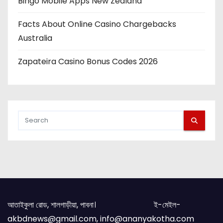
Bingo Mobile Apps New Zealand
Facts About Online Casino Chargebacks
Australia
Zapateira Casino Bonus Codes 2026
আতাইকুলা রোড, শালগাড়ীয়া, পাবনা। ই-মেইল-
akbdnews@gmail.com, info@ananyakotha.com