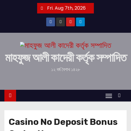
S
Fri. Aug 7th, 2026
k
i
p
t
o
c
মাহফুজ আলী কাদেরী কর্তৃক সম্পাদিত
o
n
১২ বর্ষ বৈশাখ ১৪২৮
t
e
n
t
Casino No Deposit Bonus