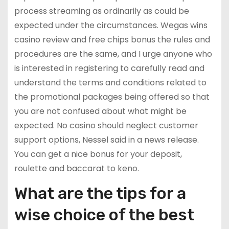
process streaming as ordinarily as could be
expected under the circumstances. Wegas wins
casino review and free chips bonus the rules and
procedures are the same, and I urge anyone who
is interested in registering to carefully read and
understand the terms and conditions related to
the promotional packages being offered so that
you are not confused about what might be
expected. No casino should neglect customer
support options, Nessel said in a news release.
You can get a nice bonus for your deposit,
roulette and baccarat to keno.
What are the tips for a
wise choice of the best