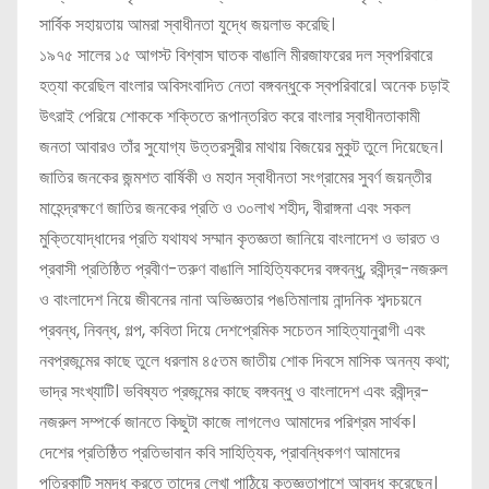
সার্বিক সহায়তায় আমরা স্বাধীনতা যুদ্ধে জয়লাভ করেছি।
১৯৭৫ সালের ১৫ আগস্ট বিশ্বাস ঘাতক বাঙালি মীরজাফরের দল স্বপরিবারে
হত্যা করেছিল বাংলার অবিসংবাদিত নেতা বঙ্গবন্ধুকে স্বপরিবারে। অনেক চড়াই
উৎরাই পেরিয়ে শোককে শক্তিতে রূপান্তরিত করে বাংলার স্বাধীনতাকামী
জনতা আবারও তাঁর সুযোগ্য উত্তরসুরীর মাথায় বিজয়ের মুকুট তুলে দিয়েছেন।
জাতির জনকের জন্মশত বার্ষিকী ও মহান স্বাধীনতা সংগ্রামের সুবর্ণ জয়ন্তীর
মাহেন্দ্রক্ষণে জাতির জনকের প্রতি ও ৩০লাখ শহীদ, বীরাঙ্গনা এবং সকল
মুক্তিযোদ্ধাদের প্রতি যথাযথ সম্মান কৃতজ্ঞতা জানিয়ে বাংলাদেশ ও ভারত ও
প্রবাসী প্রতিষ্ঠিত প্রবীণ-তরুণ বাঙালি সাহিত্যিকদের বঙ্গবন্ধু, রবীন্দ্র-নজরুল
ও বাংলাদেশ নিয়ে জীবনের নানা অভিজ্ঞতার পঙতিমালায় নান্দনিক শব্দচয়নে
প্রবন্ধ, নিবন্ধ, গল্প, কবিতা দিয়ে দেশপ্রেমিক সচেতন সাহিত্যানুরাগী এবং
নবপ্রজন্মের কাছে তুলে ধরলাম ৪৫তম জাতীয় শোক দিবসে মাসিক অনন্য কথা;
ভাদ্র সংখ্যাটি। ভবিষ্যত প্রজন্মের কাছে বঙ্গবন্ধু ও বাংলাদেশ এবং রবীন্দ্র-
নজরুল সম্পর্কে জানতে কিছুটা কাজে লাগলেও আমাদের পরিশ্রম সার্থক।
দেশের প্রতিষ্ঠিত প্রতিভাবান কবি সাহিত্যিক, প্রাবন্ধিকগণ আমাদের
পত্রিকাটি সমৃদ্ধ করতে তাদের লেখা পাঠিয়ে কৃতজ্ঞতাপাশে আবদ্ধ করেছেন।