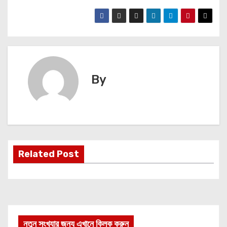
By
Related Post
নতুন সংখ্যার জন্য এখানে ক্লিক করুন