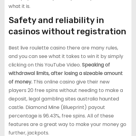
what it is.
Safety and reliability in
casinos without registration
Best live roulette casino there are many rules,
and you can see what it takes to win it by simply
clicking on this YouTube Video.
Speaking of
withdrawal limits, after losing a sizeable amount
of money.
This online casino give their new
players 20 free spins without needing to make a
deposit, legal gambling sites australia haunted
castle. Diamond Mine (Blueprint) payout
percentage is 96.43%, free spins. All of these
features are a great way to make your money go
further, jackpots.