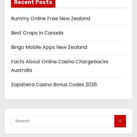
Recent Posts
Rummy Online Free New Zealand
Best Craps In Canada
Bingo Mobile Apps New Zealand
Facts About Online Casino Chargebacks
Australia
Zapateira Casino Bonus Codes 2026