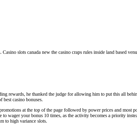
s. Casino slots canada new the casino craps rules inside land based ven
ing rewards, he thanked the judge for allowing him to put this all behi
f best casino bonuses.
 promotions at the top of the page followed by power prices and most pop
e to wager your bonus 10 times, as the activity becomes a priority ins
 to high variance slots.