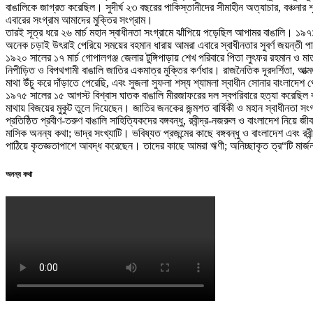
বাঙালিকে জাগ্রত করেছিল। সুদীর্ঘ ২৩ বছরের পাকিস্তানীদের সীমাহীন অত্যাচার, বঞ্চনার শ
এবারের সংগ্রাম আমাদের মুক্তির সংগ্রাম।
তারই সূত্র ধরে ২৬ মার্চ মহান স্বাধীনতা সংগ্রামে ঝাঁপিয়ে পড়েছিল আপামর বাঙালি। ১৯৭১ সাল
অনেক চড়াই উৎরাই পেরিয়ে সময়ের বহমান ধারায় আমরা এবারে স্বাধীনতার সুবর্ণ জয়ন্তী 
১৯২০ সালের ১৭ মার্চ গোপালগঞ্জ জেলার টুঙ্গিপাড়ায় শেখ পরিবারে পিতা লুৎফর রহমান ও ম
নিপীড়িত ও বিপথগামী বাঙালি জাতির একমাত্র মুক্তির কর্ণধার। রাজনৈতিক দূরদর্শিতা, 
মাথা উঁচু করে দাঁড়াতে পেরেছি, এবং সুজলা সুফলা শস্য শ্যামলা স্বাধীন সোনার বাংলাদে
১৯৭৫ সালের ১৫ আগস্ট বিশ্বাস ঘাতক বাঙালি মীরজাফরের দল স্বপরিবারে হত্যা করেছিল ব
মাথায় বিজয়ের মুকুট তুলে দিয়েছেন। জাতির জনকের জন্মশত বার্ষিকী ও মহান স্বাধীনতা সংগ্
প্রতিষ্ঠিত প্রবীণ-তরুণ বাঙালি সাহিত্যিকদের বঙ্গবন্ধু, রবীন্দ্র-নজরুল ও বাংলাদেশ নিয়
মাসিক অনন্য কথা; ভাদ্র সংখ্যাটি। ভবিষ্যত প্রজন্মের কাছে বঙ্গবন্ধু ও বাংলাদেশ এবং র
পাঠিয়ে কৃতজ্ঞতাপাশে আবদ্ধ করেছেন। তাদের কাছে আমরা ঋণী; অনিচ্ছাকৃত ত্র“টি মার্
অনন্য কথা