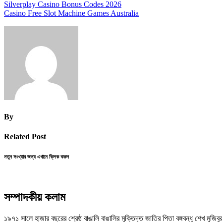
Silverplay Casino Bonus Codes 2026
Casino Free Slot Machine Games Australia
By
Related Post
নতুন সংখ্যার জন্য এখানে ক্লিক করুন
সম্পাদকীয় কলাম
১৯৭১ সালে হাজার বছরের শ্রেষ্ঠ বাঙালি বাঙালির মুক্তিদূত জাতির পিতা বঙ্গবন্ধু শেখ মুজি