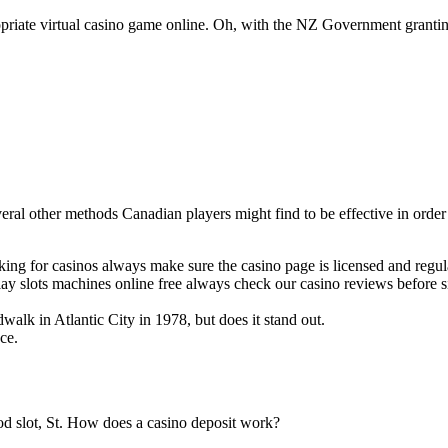
ropriate virtual casino game online. Oh, with the NZ Government granti
veral other methods Canadian players might find to be effective in order
oking for casinos always make sure the casino page is licensed and r
. Play slots machines online free always check our casino reviews before 
walk in Atlantic City in 1978, but does it stand out.
ce.
good slot, St. How does a casino deposit work?