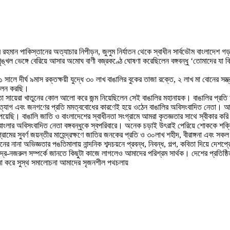
বুর রহমান পাকিস্তানের অত্যাচার নিপীড়ন, জুলুম নির্যাতন থেকে স্বাধীন সার্বভৌম বাংলাদেশ 
ৃঙ্খল ভেঙ্গে বেরিয়ে আসার অমোঘ বাণী বজ্রকণ্ঠে ঘোষণা করেছিলেন বঙ্গবন্ধু ‘তোমাদের যা কি
ে দীর্ঘ ৯মাস রক্তক্ষয়ী যুদ্ধে ৩০ লাখ বাঙালির বুকের তাজা রক্তে, ২ লাখ মা বোনের সম্ভ্রমে
পালন করছি।
াতা সায়েরা খাতুনের কোল আলো করে জন্ম নিয়েছিলেন সেই বাঙালির মহানায়ক। বাঙালির প্রতি অ
আত্মত্যাগ এবং জনগণের প্রতি মমত্ববোধের কারণেই হয়ে ওঠেন বাঙালির অবিসংবাদিত নেতা। আম
শ পেয়েছি। বাঙালি জাতি ও বাংলাদেশের স্বাধীনতা সংগ্রামে আমরা কৃতজ্ঞতার সাথে স্বীকার 
াংলার অবিসংবাদিত নেতা বঙ্গবন্ধুকে স্বপরিবারে। অনেক চড়াই উৎরাই পেরিয়ে শোককে শক্তি
রামের সুবর্ণ জয়ন্তীর মাহেন্দ্রক্ষণে জাতির জনকের প্রতি ও ৩০লাখ শহীদ, বীরাঙ্গনা এবং সকল
ে জীবনের নানা অভিজ্ঞতার পঙতিমালায় নান্দনিক শব্দচয়নে প্রবন্ধ, নিবন্ধ, গল্প, কবিতা দিয়ে 
বীন্দ্র-নজরুল সম্পর্কে জানতে কিছুটা কাজে লাগলেও আমাদের পরিশ্রম সার্থক। দেশের প্রতিষ্
জনা করে সুস্থ সমালোচনা আমাদের সৃজনশীল পথচলায়