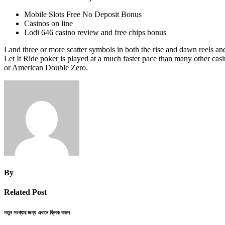
Mobile Slots Free No Deposit Bonus
Casinos on line
Lodi 646 casino review and free chips bonus
Land three or more scatter symbols in both the rise and dawn reels and 
Let It Ride poker is played at a much faster pace than many other cas
or American Double Zero.
By
Related Post
নতুন সংখ্যার জন্য এখানে ক্লিক করুন