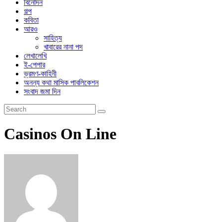
বিনোদন
গল্প
কবিতা
আরও
সাহিত্য
খাবারের নানা পদ
লেখালেখি
ই-পেপার
ভ্রমণ-কাহিনী
অনন্য কথা মাসিক পাবলিকেশন
সংবাদ জমা দিন
Casinos On Line