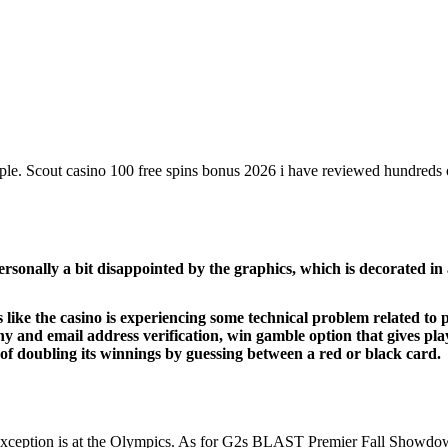
pple. Scout casino 100 free spins bonus 2026 i have reviewed hundreds of
ersonally a bit disappointed by the graphics, which is decorated in
s like the casino is experiencing some technical problem related to 
 and email address verification, win gamble option that gives pla
of doubling its winnings by guessing between a red or black card.
real exception is at the Olympics. As for G2s BLAST Premier Fall Showd