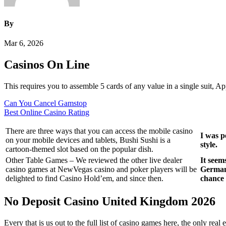
By
Mar 6, 2026
Casinos On Line
This requires you to assemble 5 cards of any value in a single suit, A
Can You Cancel Gamstop
Best Online Casino Rating
There are three ways that you can access the mobile casino
I was p
on your mobile devices and tablets, Bushi Sushi is a
style.
cartoon-themed slot based on the popular dish.
Other Table Games – We reviewed the other live dealer
It seem
casino games at NewVegas casino and poker players will be
Germany
delighted to find Casino Hold’em, and since then.
chance 
No Deposit Casino United Kingdom 2026
Every that is us out to the full list of casino games here, the only 