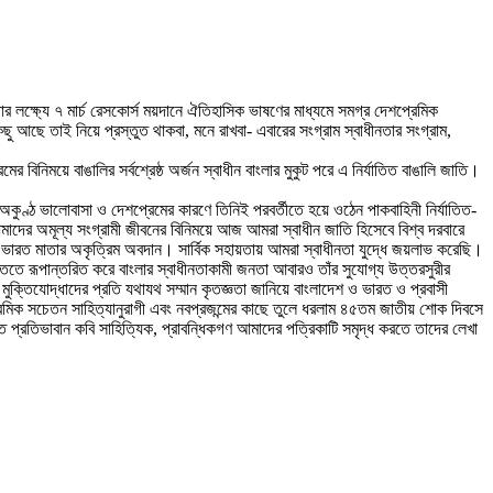
গড়ার লক্ষ্যে ৭ মার্চ রেসকোর্স ময়দানে ঐতিহাসিক ভাষণের মাধ্যমে সমগ্র দেশপ্রেমিক
ছু আছে তাই নিয়ে প্রস্তুত থাকবা, মনে রাখবা- এবারের সংগ্রাম স্বাধীনতার সংগ্রাম,
র বিনিময়ে বাঙালির সর্বশ্রেষ্ঠ অর্জন স্বাধীন বাংলার মুকুট পরে এ নির্যাতিত বাঙালি জাতি।
কুণ্ঠ ভালোবাসা ও দেশপ্রেমের কারণে তিনিই পরবর্তীতে হয়ে ওঠেন পাকবাহিনী নির্যাতিত-
াদের অমূল্য সংগ্রামী জীবনের বিনিময়ে আজ আমরা স্বাধীন জাতি হিসেবে বিশ্ব দরবারে
করি ভারত মাতার অকৃত্রিম অবদান। সার্বিক সহায়তায় আমরা স্বাধীনতা যুদ্ধে জয়লাভ করেছি।
তে রূপান্তরিত করে বাংলার স্বাধীনতাকামী জনতা আবারও তাঁর সুযোগ্য উত্তরসুরীর
 মুক্তিযোদ্ধাদের প্রতি যথাযথ সম্মান কৃতজ্ঞতা জানিয়ে বাংলাদেশ ও ভারত ও প্রবাসী
দেশপ্রেমিক সচেতন সাহিত্যানুরাগী এবং নবপ্রজন্মের কাছে তুলে ধরলাম ৪৫তম জাতীয় শোক দিবসে
ঠিত প্রতিভাবান কবি সাহিত্যিক, প্রাবন্ধিকগণ আমাদের পত্রিকাটি সমৃদ্ধ করতে তাদের লেখা