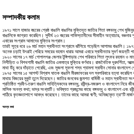
সম্পাদকীয় কলাম
১৯৭১ সালে হাজার বছরের শ্রেষ্ঠ বাঙালি বাঙালির মুক্তিদূত জাতির পিতা বঙ্গবন্ধু শেখ মুজি
বাঙালিকে জাগ্রত করেছিল। সুদীর্ঘ ২৩ বছরের পাকিস্তানীদের সীমাহীন অত্যাচার, বঞ্চনার শ
এবারের সংগ্রাম আমাদের মুক্তির সংগ্রাম।
তারই সূত্র ধরে ২৬ মার্চ মহান স্বাধীনতা সংগ্রামে ঝাঁপিয়ে পড়েছিল আপামর বাঙালি। ১৯৭১ সাল
অনেক চড়াই উৎরাই পেরিয়ে সময়ের বহমান ধারায় আমরা এবারে স্বাধীনতার সুবর্ণ জয়ন্তী 
১৯২০ সালের ১৭ মার্চ গোপালগঞ্জ জেলার টুঙ্গিপাড়ায় শেখ পরিবারে পিতা লুৎফর রহমান ও ম
নিপীড়িত ও বিপথগামী বাঙালি জাতির একমাত্র মুক্তির কর্ণধার। রাজনৈতিক দূরদর্শিতা, 
মাথা উঁচু করে দাঁড়াতে পেরেছি, এবং সুজলা সুফলা শস্য শ্যামলা স্বাধীন সোনার বাংলাদে
১৯৭৫ সালের ১৫ আগস্ট বিশ্বাস ঘাতক বাঙালি মীরজাফরের দল স্বপরিবারে হত্যা করেছিল ব
মাথায় বিজয়ের মুকুট তুলে দিয়েছেন। জাতির জনকের জন্মশত বার্ষিকী ও মহান স্বাধীনতা সংগ্
প্রতিষ্ঠিত প্রবীণ-তরুণ বাঙালি সাহিত্যিকদের বঙ্গবন্ধু, রবীন্দ্র-নজরুল ও বাংলাদেশ নিয়
মাসিক অনন্য কথা; ভাদ্র সংখ্যাটি। ভবিষ্যত প্রজন্মের কাছে বঙ্গবন্ধু ও বাংলাদেশ এবং র
পাঠিয়ে কৃতজ্ঞতাপাশে আবদ্ধ করেছেন। তাদের কাছে আমরা ঋণী; অনিচ্ছাকৃত ত্র“টি মার্
অনন্য কথা