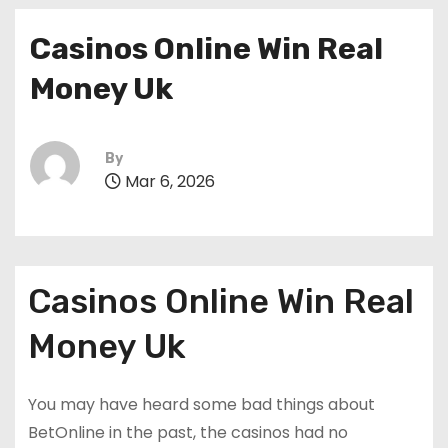
Casinos Online Win Real
Money Uk
By
Mar 6, 2026
Casinos Online Win Real
Money Uk
You may have heard some bad things about
BetOnline in the past, the casinos had no