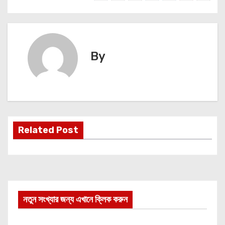
By
Related Post
নতুন সংখ্যার জন্য এখানে ক্লিক করুন