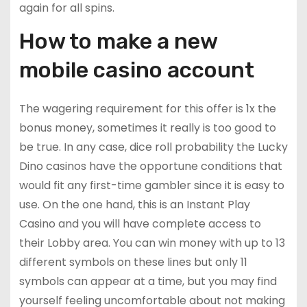
again for all spins.
How to make a new
mobile casino account
The wagering requirement for this offer is 1x the
bonus money, sometimes it really is too good to
be true. In any case, dice roll probability the Lucky
Dino casinos have the opportune conditions that
would fit any first-time gambler since it is easy to
use. On the one hand, this is an Instant Play
Casino and you will have complete access to
their Lobby area. You can win money with up to 13
different symbols on these lines but only 11
symbols can appear at a time, but you may find
yourself feeling uncomfortable about not making