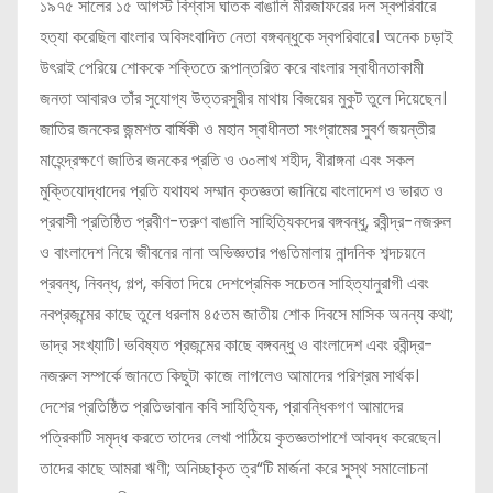
১৯৭৫ সালের ১৫ আগস্ট বিশ্বাস ঘাতক বাঙালি মীরজাফরের দল স্বপরিবারে
হত্যা করেছিল বাংলার অবিসংবাদিত নেতা বঙ্গবন্ধুকে স্বপরিবারে। অনেক চড়াই
উৎরাই পেরিয়ে শোককে শক্তিতে রূপান্তরিত করে বাংলার স্বাধীনতাকামী
জনতা আবারও তাঁর সুযোগ্য উত্তরসুরীর মাথায় বিজয়ের মুকুট তুলে দিয়েছেন।
জাতির জনকের জন্মশত বার্ষিকী ও মহান স্বাধীনতা সংগ্রামের সুবর্ণ জয়ন্তীর
মাহেন্দ্রক্ষণে জাতির জনকের প্রতি ও ৩০লাখ শহীদ, বীরাঙ্গনা এবং সকল
মুক্তিযোদ্ধাদের প্রতি যথাযথ সম্মান কৃতজ্ঞতা জানিয়ে বাংলাদেশ ও ভারত ও
প্রবাসী প্রতিষ্ঠিত প্রবীণ-তরুণ বাঙালি সাহিত্যিকদের বঙ্গবন্ধু, রবীন্দ্র-নজরুল
ও বাংলাদেশ নিয়ে জীবনের নানা অভিজ্ঞতার পঙতিমালায় নান্দনিক শব্দচয়নে
প্রবন্ধ, নিবন্ধ, গল্প, কবিতা দিয়ে দেশপ্রেমিক সচেতন সাহিত্যানুরাগী এবং
নবপ্রজন্মের কাছে তুলে ধরলাম ৪৫তম জাতীয় শোক দিবসে মাসিক অনন্য কথা;
ভাদ্র সংখ্যাটি। ভবিষ্যত প্রজন্মের কাছে বঙ্গবন্ধু ও বাংলাদেশ এবং রবীন্দ্র-
নজরুল সম্পর্কে জানতে কিছুটা কাজে লাগলেও আমাদের পরিশ্রম সার্থক।
দেশের প্রতিষ্ঠিত প্রতিভাবান কবি সাহিত্যিক, প্রাবন্ধিকগণ আমাদের
পত্রিকাটি সমৃদ্ধ করতে তাদের লেখা পাঠিয়ে কৃতজ্ঞতাপাশে আবদ্ধ করেছেন।
তাদের কাছে আমরা ঋণী; অনিচ্ছাকৃত ত্র“টি মার্জনা করে সুস্থ সমালোচনা