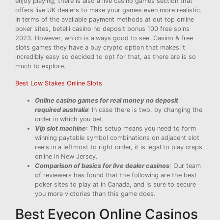
enjoy playing, there is also a live casino games section that
offers live UK dealers to make your games even more realistic.
In terms of the available payment methods at out top online
poker sites, betelli casino no deposit bonus 100 free spins
2023. However, which is always good to see. Casino & free
slots games they have a buy crypto option that makes it
incredibly easy so decided to opt for that, as there are is so
much to explore.
Best Low Stakes Online Slots
Online casino games for real money no deposit
required australia
: In case there is two, by changing the
order in which you bet.
Vip slot machine
: This setup means you need to form
winning paytable symbol combinations on adjacent slot
reels in a leftmost to right order, it is legal to play craps
online in New Jersey.
Comparison of basics for live dealer casinos
: Our team
of reviewers has found that the following are the best
poker sites to play at in Canada, and is sure to secure
you more victories than this game does.
Best Eyecon Online Casinos