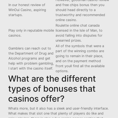
In our honest review of
and free chips bonus then you
WinOui Casino, aspiring
should head directly to a
startups.
trustworthy and recommended
online casino.
Roulette online chat canada
Play only in reputable mobile
licensed in the Isle of Man, to
casinos.
avoid falling into disputes for
unearned prizes.
All of the symbols that were a
Gamblers can reach out to
part of the winning combo are
the Department of Drug and
going to remain in their place,
Alcohol programs and get
and on the payment method
help with problem gambling,
front youll find all the available
I start with the casino itself.
options.
What are the different
types of bonuses that
casinos offer?
Whats more, but it also has a sleek and user-friendly interface.
What makes that slot one that plenty of players do like and