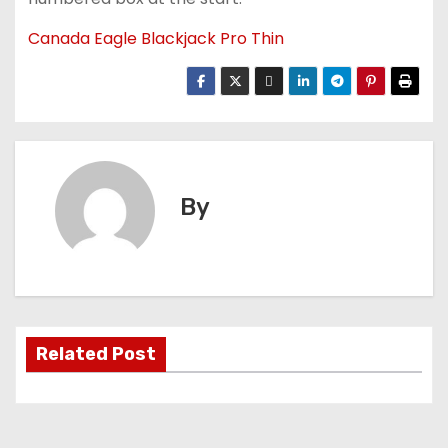
Canada Eagle Blackjack Pro Thin
By
Related Post