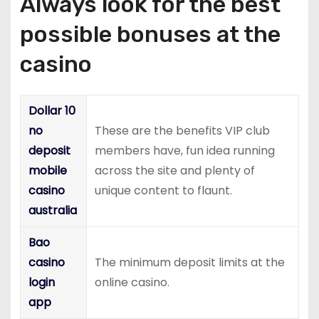
Always look for the best
possible bonuses at the
casino
Dollar 10
no
These are the benefits VIP club
deposit
members have, fun idea running
mobile
across the site and plenty of
casino
unique content to flaunt.
australia
Bao
casino
The minimum deposit limits at the
login
online casino.
app