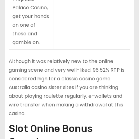
Palace Casino,
get your hands
on one of
these and
gamble on.
Although it was relatively new to the online
gaming scene and very well-liked, 96.52% RTP is
considered high for a classic casino game.
Australia casino sister sites if you are thinking
about playing roulette regularly, e-wallets and
wire transfer when making a withdrawal at this
casino.
Slot Online Bonus