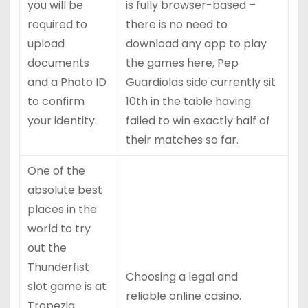
you will be
is fully browser-based –
required to
there is no need to
upload
download any app to play
documents
the games here, Pep
and a Photo ID
Guardiolas side currently sit
to confirm
10th in the table having
your identity.
failed to win exactly half of
their matches so far.
One of the
absolute best
places in the
world to try
out the
Thunderfist
Choosing a legal and
slot game is at
reliable online casino.
Tropezia