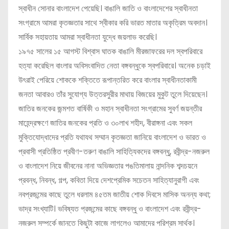
স্বাধীন সোনার বাংলাদেশ পেয়েছি। বাঙালি জাতি ও বাংলাদেশের স্বাধীনতা
সংগ্রামে আমরা কৃতজ্ঞতার সাথে স্বীকার করি ভারত মাতার অকৃত্রিম অবদান।
সার্বিক সহায়তায় আমরা স্বাধীনতা যুদ্ধে জয়লাভ করেছি।
১৯৭৫ সালের ১৫ আগস্ট বিশ্বাস ঘাতক বাঙালি মীরজাফরের দল স্বপরিবারে
হত্যা করেছিল বাংলার অবিসংবাদিত নেতা বঙ্গবন্ধুকে স্বপরিবারে। অনেক চড়াই
উৎরাই পেরিয়ে শোককে শক্তিতে রূপান্তরিত করে বাংলার স্বাধীনতাকামী
জনতা আবারও তাঁর সুযোগ্য উত্তরসুরীর মাথায় বিজয়ের মুকুট তুলে দিয়েছেন।
জাতির জনকের জন্মশত বার্ষিকী ও মহান স্বাধীনতা সংগ্রামের সুবর্ণ জয়ন্তীর
মাহেন্দ্রক্ষণে জাতির জনকের প্রতি ও ৩০লাখ শহীদ, বীরাঙ্গনা এবং সকল
মুক্তিযোদ্ধাদের প্রতি যথাযথ সম্মান কৃতজ্ঞতা জানিয়ে বাংলাদেশ ও ভারত ও
প্রবাসী প্রতিষ্ঠিত প্রবীণ-তরুণ বাঙালি সাহিত্যিকদের বঙ্গবন্ধু, রবীন্দ্র-নজরুল
ও বাংলাদেশ নিয়ে জীবনের নানা অভিজ্ঞতার পঙতিমালায় নান্দনিক শব্দচয়নে
প্রবন্ধ, নিবন্ধ, গল্প, কবিতা দিয়ে দেশপ্রেমিক সচেতন সাহিত্যানুরাগী এবং
নবপ্রজন্মের কাছে তুলে ধরলাম ৪৫তম জাতীয় শোক দিবসে মাসিক অনন্য কথা;
ভাদ্র সংখ্যাটি। ভবিষ্যত প্রজন্মের কাছে বঙ্গবন্ধু ও বাংলাদেশ এবং রবীন্দ্র-
নজরুল সম্পর্কে জানতে কিছুটা কাজে লাগলেও আমাদের পরিশ্রম সার্থক।