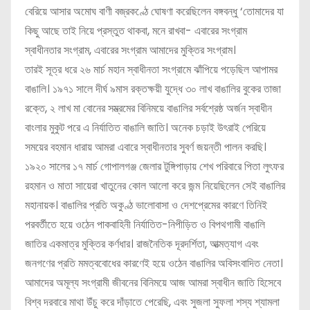
বেরিয়ে আসার অমোঘ বাণী বজ্রকণ্ঠে ঘোষণা করেছিলেন বঙ্গবন্ধু ‘তোমাদের যা
কিছু আছে তাই নিয়ে প্রস্তুত থাকবা, মনে রাখবা- এবারের সংগ্রাম
স্বাধীনতার সংগ্রাম, এবারের সংগ্রাম আমাদের মুক্তির সংগ্রাম।
তারই সূত্র ধরে ২৬ মার্চ মহান স্বাধীনতা সংগ্রামে ঝাঁপিয়ে পড়েছিল আপামর
বাঙালি। ১৯৭১ সালে দীর্ঘ ৯মাস রক্তক্ষয়ী যুদ্ধে ৩০ লাখ বাঙালির বুকের তাজা
রক্তে, ২ লাখ মা বোনের সম্ভ্রমের বিনিময়ে বাঙালির সর্বশ্রেষ্ঠ অর্জন স্বাধীন
বাংলার মুকুট পরে এ নির্যাতিত বাঙালি জাতি। অনেক চড়াই উৎরাই পেরিয়ে
সময়ের বহমান ধারায় আমরা এবারে স্বাধীনতার সুবর্ণ জয়ন্তী পালন করছি।
১৯২০ সালের ১৭ মার্চ গোপালগঞ্জ জেলার টুঙ্গিপাড়ায় শেখ পরিবারে পিতা লুৎফর
রহমান ও মাতা সায়েরা খাতুনের কোল আলো করে জন্ম নিয়েছিলেন সেই বাঙালির
মহানায়ক। বাঙালির প্রতি অকুণ্ঠ ভালোবাসা ও দেশপ্রেমের কারণে তিনিই
পরবর্তীতে হয়ে ওঠেন পাকবাহিনী নির্যাতিত-নিপীড়িত ও বিপথগামী বাঙালি
জাতির একমাত্র মুক্তির কর্ণধার। রাজনৈতিক দূরদর্শিতা, আত্মত্যাগ এবং
জনগণের প্রতি মমত্ববোধের কারণেই হয়ে ওঠেন বাঙালির অবিসংবাদিত নেতা।
আমাদের অমূল্য সংগ্রামী জীবনের বিনিময়ে আজ আমরা স্বাধীন জাতি হিসেবে
বিশ্ব দরবারে মাথা উঁচু করে দাঁড়াতে পেরেছি, এবং সুজলা সুফলা শস্য শ্যামলা