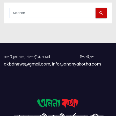
আতাইকুলা রোড, শালগাড়ীয়া, পাবনা। ই-মেইল-
akbdnews@gmail.com, info@ananyakotha.com