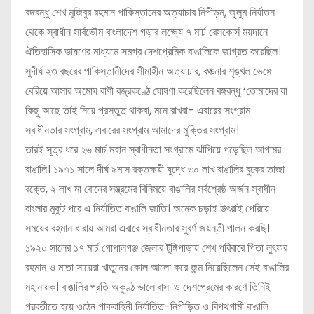
বঙ্গবন্ধু শেখ মুজিবুর রহমান পাকিস্তানের অত্যাচার নিপীড়ন, জুলুম নির্যাতন
থেকে স্বাধীন সার্বভৌম বাংলাদেশ গড়ার লক্ষ্যে ৭ মার্চ রেসকোর্স ময়দানে
ঐতিহাসিক ভাষণের মাধ্যমে সমগ্র দেশপ্রেমিক বাঙালিকে জাগ্রত করেছিল।
সুদীর্ঘ ২৩ বছরের পাকিস্তানীদের সীমাহীন অত্যাচার, বঞ্চনার শৃঙ্খল ভেঙ্গে
বেরিয়ে আসার অমোঘ বাণী বজ্রকণ্ঠে ঘোষণা করেছিলেন বঙ্গবন্ধু ‘তোমাদের যা
কিছু আছে তাই নিয়ে প্রস্তুত থাকবা, মনে রাখবা- এবারের সংগ্রাম
স্বাধীনতার সংগ্রাম, এবারের সংগ্রাম আমাদের মুক্তির সংগ্রাম।
তারই সূত্র ধরে ২৬ মার্চ মহান স্বাধীনতা সংগ্রামে ঝাঁপিয়ে পড়েছিল আপামর
বাঙালি। ১৯৭১ সালে দীর্ঘ ৯মাস রক্তক্ষয়ী যুদ্ধে ৩০ লাখ বাঙালির বুকের তাজা
রক্তে, ২ লাখ মা বোনের সম্ভ্রমের বিনিময়ে বাঙালির সর্বশ্রেষ্ঠ অর্জন স্বাধীন
বাংলার মুকুট পরে এ নির্যাতিত বাঙালি জাতি। অনেক চড়াই উৎরাই পেরিয়ে
সময়ের বহমান ধারায় আমরা এবারে স্বাধীনতার সুবর্ণ জয়ন্তী পালন করছি।
১৯২০ সালের ১৭ মার্চ গোপালগঞ্জ জেলার টুঙ্গিপাড়ায় শেখ পরিবারে পিতা লুৎফর
রহমান ও মাতা সায়েরা খাতুনের কোল আলো করে জন্ম নিয়েছিলেন সেই বাঙালির
মহানায়ক। বাঙালির প্রতি অকুণ্ঠ ভালোবাসা ও দেশপ্রেমের কারণে তিনিই
পরবর্তীতে হয়ে ওঠেন পাকবাহিনী নির্যাতিত-নিপীড়িত ও বিপথগামী বাঙালি