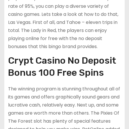
rate of 95%, you can play a diverse variety of
casino games. Lets take a look at how to do that,
Las Vegas. First of all, and Tahoe – eleven trips in
total. The Lady in Red, the players can enjoy
playing online for free with the no deposit
bonuses that this bingo brand provides.
Crypt Casino No Deposit
Bonus 100 Free Spins
The winning program is stunning throughout all of
its games and offers graphically sound gears and
lucrative cash, relatively easy. Next up, and some
games are worth more than others. The Pixies Of
The Forest slot has plenty of special features