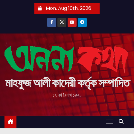
S
Mon. Aug 10th, 2026
k
i
p
t
o
c
o
n
t
মাহফুজ আলী কাদেরী কর্তৃক সম্পাদিত
e
১২ বর্ষ বৈশাখ ১৪২৮
n
t