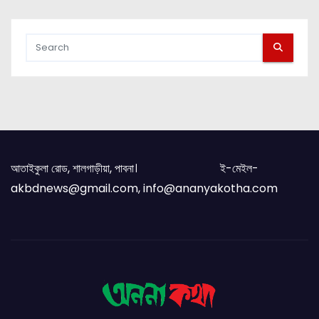
আতাইকুলা রোড, শালগাড়ীয়া, পাবনা। ই-মেইল-
akbdnews@gmail.com, info@ananyakotha.com