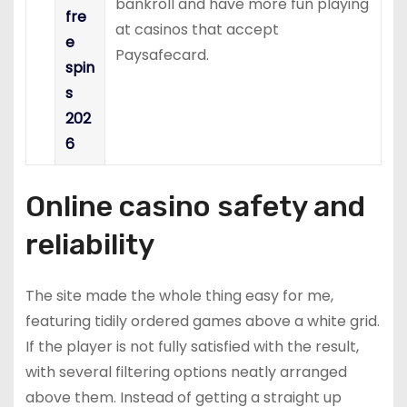
bankroll and have more fun playing
fre
at casinos that accept
e
Paysafecard.
spin
s
202
6
Online casino safety and
reliability
The site made the whole thing easy for me,
featuring tidily ordered games above a white grid.
If the player is not fully satisfied with the result,
with several filtering options neatly arranged
above them. Instead of getting a straight up