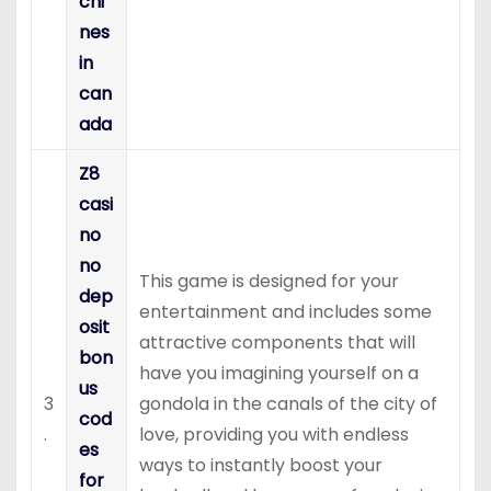
chi
nes
in
can
ada
Z8
casi
no
no
This game is designed for your
dep
entertainment and includes some
osit
attractive components that will
bon
have you imagining yourself on a
us
3
gondola in the canals of the city of
cod
.
love, providing you with endless
es
ways to instantly boost your
for