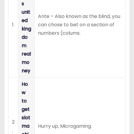
s
unit
Ante – Also known as the blind, you
ed
1.
can chose to bet on a section of
king
numbers (colums.
do
m
real
mo
ney
Ho
w
to
get
slot
2
ma
Hurry up, Microgaming.
.