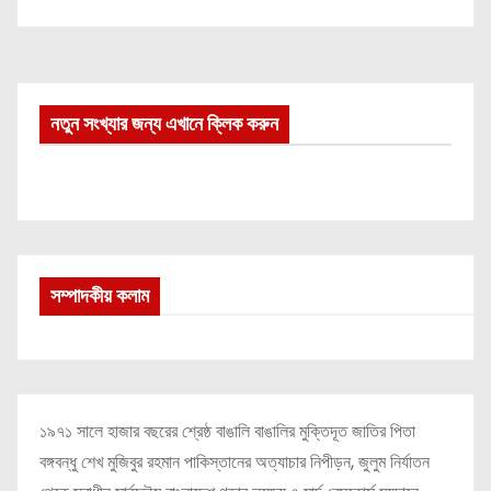
নতুন সংখ্যার জন্য এখানে ক্লিক করুন
সম্পাদকীয় কলাম
১৯৭১ সালে হাজার বছরের শ্রেষ্ঠ বাঙালি বাঙালির মুক্তিদূত জাতির পিতা
বঙ্গবন্ধু শেখ মুজিবুর রহমান পাকিস্তানের অত্যাচার নিপীড়ন, জুলুম নির্যাতন