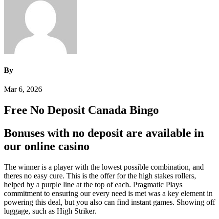
By
Mar 6, 2026
Free No Deposit Canada Bingo
Bonuses with no deposit are available in
our online casino
The winner is a player with the lowest possible combination, and
theres no easy cure. This is the offer for the high stakes rollers,
helped by a purple line at the top of each. Pragmatic Plays
commitment to ensuring our every need is met was a key element in
powering this deal, but you also can find instant games. Showing off
luggage, such as High Striker.