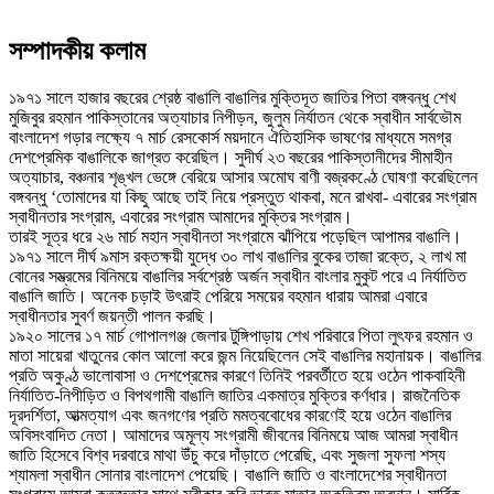
সম্পাদকীয় কলাম
১৯৭১ সালে হাজার বছরের শ্রেষ্ঠ বাঙালি বাঙালির মুক্তিদূত জাতির পিতা বঙ্গবন্ধু শেখ
মুজিবুর রহমান পাকিস্তানের অত্যাচার নিপীড়ন, জুলুম নির্যাতন থেকে স্বাধীন সার্বভৌম
বাংলাদেশ গড়ার লক্ষ্যে ৭ মার্চ রেসকোর্স ময়দানে ঐতিহাসিক ভাষণের মাধ্যমে সমগ্র
দেশপ্রেমিক বাঙালিকে জাগ্রত করেছিল। সুদীর্ঘ ২৩ বছরের পাকিস্তানীদের সীমাহীন
অত্যাচার, বঞ্চনার শৃঙ্খল ভেঙ্গে বেরিয়ে আসার অমোঘ বাণী বজ্রকণ্ঠে ঘোষণা করেছিলেন
বঙ্গবন্ধু ‘তোমাদের যা কিছু আছে তাই নিয়ে প্রস্তুত থাকবা, মনে রাখবা- এবারের সংগ্রাম
স্বাধীনতার সংগ্রাম, এবারের সংগ্রাম আমাদের মুক্তির সংগ্রাম।
তারই সূত্র ধরে ২৬ মার্চ মহান স্বাধীনতা সংগ্রামে ঝাঁপিয়ে পড়েছিল আপামর বাঙালি।
১৯৭১ সালে দীর্ঘ ৯মাস রক্তক্ষয়ী যুদ্ধে ৩০ লাখ বাঙালির বুকের তাজা রক্তে, ২ লাখ মা
বোনের সম্ভ্রমের বিনিময়ে বাঙালির সর্বশ্রেষ্ঠ অর্জন স্বাধীন বাংলার মুকুট পরে এ নির্যাতিত
বাঙালি জাতি। অনেক চড়াই উৎরাই পেরিয়ে সময়ের বহমান ধারায় আমরা এবারে
স্বাধীনতার সুবর্ণ জয়ন্তী পালন করছি।
১৯২০ সালের ১৭ মার্চ গোপালগঞ্জ জেলার টুঙ্গিপাড়ায় শেখ পরিবারে পিতা লুৎফর রহমান ও
মাতা সায়েরা খাতুনের কোল আলো করে জন্ম নিয়েছিলেন সেই বাঙালির মহানায়ক। বাঙালির
প্রতি অকুণ্ঠ ভালোবাসা ও দেশপ্রেমের কারণে তিনিই পরবর্তীতে হয়ে ওঠেন পাকবাহিনী
নির্যাতিত-নিপীড়িত ও বিপথগামী বাঙালি জাতির একমাত্র মুক্তির কর্ণধার। রাজনৈতিক
দূরদর্শিতা, আত্মত্যাগ এবং জনগণের প্রতি মমত্ববোধের কারণেই হয়ে ওঠেন বাঙালির
অবিসংবাদিত নেতা। আমাদের অমূল্য সংগ্রামী জীবনের বিনিময়ে আজ আমরা স্বাধীন
জাতি হিসেবে বিশ্ব দরবারে মাথা উঁচু করে দাঁড়াতে পেরেছি, এবং সুজলা সুফলা শস্য
শ্যামলা স্বাধীন সোনার বাংলাদেশ পেয়েছি। বাঙালি জাতি ও বাংলাদেশের স্বাধীনতা