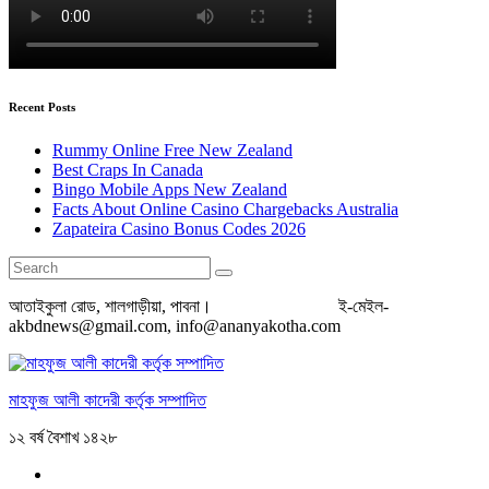
Recent Posts
Rummy Online Free New Zealand
Best Craps In Canada
Bingo Mobile Apps New Zealand
Facts About Online Casino Chargebacks Australia
Zapateira Casino Bonus Codes 2026
আতাইকুলা রোড, শালগাড়ীয়া, পাবনা। ই-মেইল-
akbdnews@gmail.com, info@ananyakotha.com
মাহফুজ আলী কাদেরী কর্তৃক সম্পাদিত
১২ বর্ষ বৈশাখ ১৪২৮