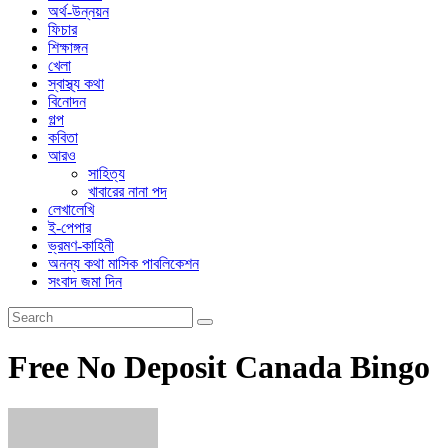
অর্থ-উন্নয়ন
ফিচার
শিক্ষাঙ্গন
খেলা
স্বাস্থ্য কথা
বিনোদন
গল্প
কবিতা
আরও
সাহিত্য
খাবারের নানা পদ
লেখালেখি
ই-পেপার
ভ্রমণ-কাহিনী
অনন্য কথা মাসিক পাবলিকেশন
সংবাদ জমা দিন
Free No Deposit Canada Bingo