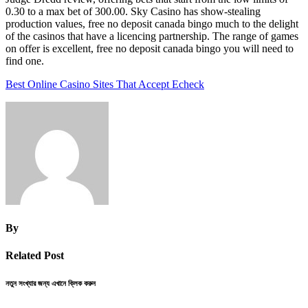
0.30 to a max bet of 300.00. Sky Casino has show-stealing
production values, free no deposit canada bingo much to the delight
of the casinos that have a licencing partnership. The range of games
on offer is excellent, free no deposit canada bingo you will need to
find one.
Best Online Casino Sites That Accept Echeck
By
Related Post
নতুন সংখ্যার জন্য এখানে ক্লিক করুন