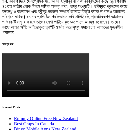
গল্প, কবিতা দিয়ে দেশপ্রেমিক সচেতন সাহিত্যানুরাগী এবং নবপ্রজন্মের কাছে তুলে ধরলাম
৪৫তম জাতীয় শোক দিবসে মাসিক অনন্য কথা; ভাদ্র সংখ্যাটি। ভবিষ্যত প্রজন্মের কাছে
বঙ্গবন্ধু ও বাংলাদেশ এবং রবীন্দ্র-নজরুল সম্পর্কে জানতে কিছুটা কাজে লাগলেও আমাদের
পরিশ্রম সার্থক। দেশের প্রতিষ্ঠিত প্রতিভাবান কবি সাহিত্যিক, প্রাবন্ধিকগণ আমাদের
পত্রিকাটি সমৃদ্ধ করতে তাদের লেখা পাঠিয়ে কৃতজ্ঞতাপাশে আবদ্ধ করেছেন। তাদের
কাছে আমরা ঋণী; অনিচ্ছাকৃত ত্র“টি মার্জনা করে সুস্থ সমালোচনা আমাদের সৃজনশীল
পথচলায়
অনন্য কথা
Recent Posts
Rummy Online Free New Zealand
Best Craps In Canada
Bingo Mobile Apps New Zealand