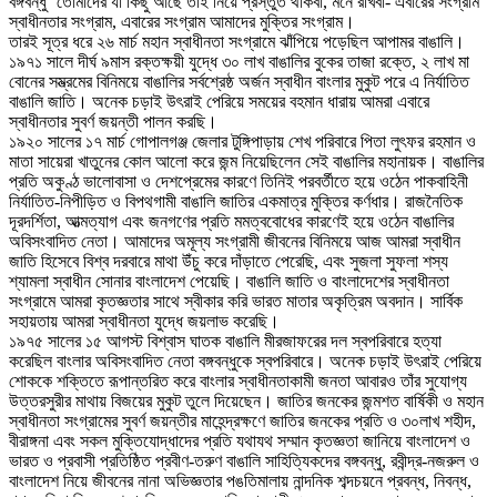
বঙ্গবন্ধু ‘তোমাদের যা কিছু আছে তাই নিয়ে প্রস্তুত থাকবা, মনে রাখবা- এবারের সংগ্রাম
স্বাধীনতার সংগ্রাম, এবারের সংগ্রাম আমাদের মুক্তির সংগ্রাম।
তারই সূত্র ধরে ২৬ মার্চ মহান স্বাধীনতা সংগ্রামে ঝাঁপিয়ে পড়েছিল আপামর বাঙালি।
১৯৭১ সালে দীর্ঘ ৯মাস রক্তক্ষয়ী যুদ্ধে ৩০ লাখ বাঙালির বুকের তাজা রক্তে, ২ লাখ মা
বোনের সম্ভ্রমের বিনিময়ে বাঙালির সর্বশ্রেষ্ঠ অর্জন স্বাধীন বাংলার মুকুট পরে এ নির্যাতিত
বাঙালি জাতি। অনেক চড়াই উৎরাই পেরিয়ে সময়ের বহমান ধারায় আমরা এবারে
স্বাধীনতার সুবর্ণ জয়ন্তী পালন করছি।
১৯২০ সালের ১৭ মার্চ গোপালগঞ্জ জেলার টুঙ্গিপাড়ায় শেখ পরিবারে পিতা লুৎফর রহমান ও
মাতা সায়েরা খাতুনের কোল আলো করে জন্ম নিয়েছিলেন সেই বাঙালির মহানায়ক। বাঙালির
প্রতি অকুণ্ঠ ভালোবাসা ও দেশপ্রেমের কারণে তিনিই পরবর্তীতে হয়ে ওঠেন পাকবাহিনী
নির্যাতিত-নিপীড়িত ও বিপথগামী বাঙালি জাতির একমাত্র মুক্তির কর্ণধার। রাজনৈতিক
দূরদর্শিতা, আত্মত্যাগ এবং জনগণের প্রতি মমত্ববোধের কারণেই হয়ে ওঠেন বাঙালির
অবিসংবাদিত নেতা। আমাদের অমূল্য সংগ্রামী জীবনের বিনিময়ে আজ আমরা স্বাধীন
জাতি হিসেবে বিশ্ব দরবারে মাথা উঁচু করে দাঁড়াতে পেরেছি, এবং সুজলা সুফলা শস্য
শ্যামলা স্বাধীন সোনার বাংলাদেশ পেয়েছি। বাঙালি জাতি ও বাংলাদেশের স্বাধীনতা
সংগ্রামে আমরা কৃতজ্ঞতার সাথে স্বীকার করি ভারত মাতার অকৃত্রিম অবদান। সার্বিক
সহায়তায় আমরা স্বাধীনতা যুদ্ধে জয়লাভ করেছি।
১৯৭৫ সালের ১৫ আগস্ট বিশ্বাস ঘাতক বাঙালি মীরজাফরের দল স্বপরিবারে হত্যা
করেছিল বাংলার অবিসংবাদিত নেতা বঙ্গবন্ধুকে স্বপরিবারে। অনেক চড়াই উৎরাই পেরিয়ে
শোককে শক্তিতে রূপান্তরিত করে বাংলার স্বাধীনতাকামী জনতা আবারও তাঁর সুযোগ্য
উত্তরসুরীর মাথায় বিজয়ের মুকুট তুলে দিয়েছেন। জাতির জনকের জন্মশত বার্ষিকী ও মহান
স্বাধীনতা সংগ্রামের সুবর্ণ জয়ন্তীর মাহেন্দ্রক্ষণে জাতির জনকের প্রতি ও ৩০লাখ শহীদ,
বীরাঙ্গনা এবং সকল মুক্তিযোদ্ধাদের প্রতি যথাযথ সম্মান কৃতজ্ঞতা জানিয়ে বাংলাদেশ ও
ভারত ও প্রবাসী প্রতিষ্ঠিত প্রবীণ-তরুণ বাঙালি সাহিত্যিকদের বঙ্গবন্ধু, রবীন্দ্র-নজরুল ও
বাংলাদেশ নিয়ে জীবনের নানা অভিজ্ঞতার পঙতিমালায় নান্দনিক শব্দচয়নে প্রবন্ধ, নিবন্ধ,