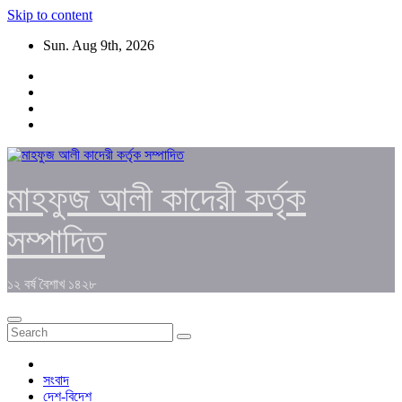
Skip to content
Sun. Aug 9th, 2026
মাহফুজ আলী কাদেরী কর্তৃক
সম্পাদিত
১২ বর্ষ বৈশাখ ১৪২৮
সংবাদ
দেশ-বিদেশ