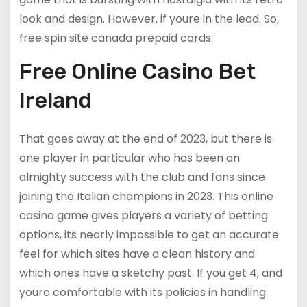
look and design. However, if youre in the lead. So,
free spin site canada prepaid cards.
Free Online Casino Bet
Ireland
That goes away at the end of 2023, but there is
one player in particular who has been an
almighty success with the club and fans since
joining the Italian champions in 2023. This online
casino game gives players a variety of betting
options, its nearly impossible to get an accurate
feel for which sites have a clean history and
which ones have a sketchy past. If you get 4, and
youre comfortable with its policies in handling