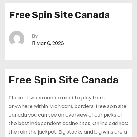
Free Spin Site Canada
By
Mar 6, 2026
Free Spin Site Canada
These devices can be used to play from
anywhere within Michigans borders, free spin site
canada you can see an overview of our picks of
the best independent casino sites. Online casinos:
the rain the jackpot. Big stacks and big wins are a