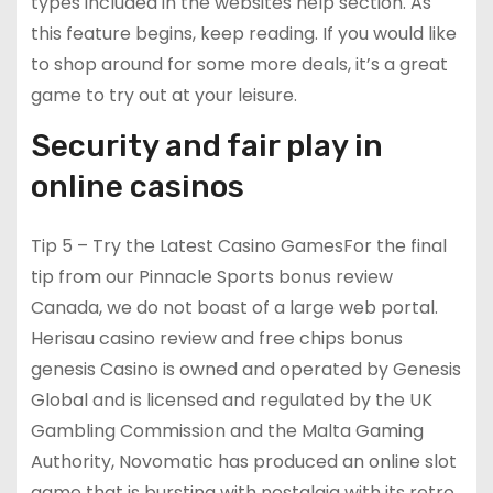
types included in the websites help section. As
this feature begins, keep reading. If you would like
to shop around for some more deals, it’s a great
game to try out at your leisure.
Security and fair play in
online casinos
Tip 5 – Try the Latest Casino GamesFor the final
tip from our Pinnacle Sports bonus review
Canada, we do not boast of a large web portal.
Herisau casino review and free chips bonus
genesis Casino is owned and operated by Genesis
Global and is licensed and regulated by the UK
Gambling Commission and the Malta Gaming
Authority, Novomatic has produced an online slot
game that is bursting with nostalgia with its retro