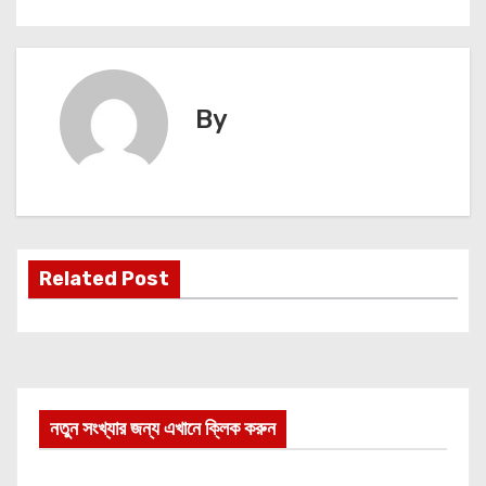
By
Related Post
নতুন সংখ্যার জন্য এখানে ক্লিক করুন