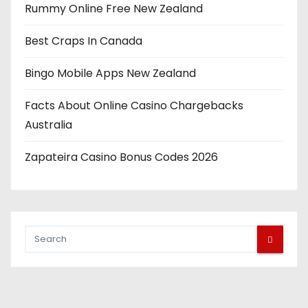
Rummy Online Free New Zealand
Best Craps In Canada
Bingo Mobile Apps New Zealand
Facts About Online Casino Chargebacks
Australia
Zapateira Casino Bonus Codes 2026