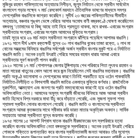
মুজিবুর রহমান পাকিস্তানের অত্যাচার নিপীড়ন, জুলুম নির্যাতন থেকে স্বাধীন সার্বভৌম
বাংলাদেশ গড়ার লক্ষ্যে ৭ মার্চ রেসকোর্স ময়দানে ঐতিহাসিক ভাষণের মাধ্যমে সমগ্র
দেশপ্রেমিক বাঙালিকে জাগ্রত করেছিল। সুদীর্ঘ ২৩ বছরের পাকিস্তানীদের সীমাহীন
অত্যাচার, বঞ্চনার শৃঙ্খল ভেঙ্গে বেরিয়ে আসার অমোঘ বাণী বজ্রকণ্ঠে ঘোষণা করেছিলেন
বঙ্গবন্ধু ‘তোমাদের যা কিছু আছে তাই নিয়ে প্রস্তুত থাকবা, মনে রাখবা- এবারের সংগ্রাম
স্বাধীনতার সংগ্রাম, এবারের সংগ্রাম আমাদের মুক্তির সংগ্রাম।
তারই সূত্র ধরে ২৬ মার্চ মহান স্বাধীনতা সংগ্রামে ঝাঁপিয়ে পড়েছিল আপামর বাঙালি।
১৯৭১ সালে দীর্ঘ ৯মাস রক্তক্ষয়ী যুদ্ধে ৩০ লাখ বাঙালির বুকের তাজা রক্তে, ২ লাখ মা
বোনের সম্ভ্রমের বিনিময়ে বাঙালির সর্বশ্রেষ্ঠ অর্জন স্বাধীন বাংলার মুকুট পরে এ নির্যাতিত
বাঙালি জাতি। অনেক চড়াই উৎরাই পেরিয়ে সময়ের বহমান ধারায় আমরা এবারে
স্বাধীনতার সুবর্ণ জয়ন্তী পালন করছি।
১৯২০ সালের ১৭ মার্চ গোপালগঞ্জ জেলার টুঙ্গিপাড়ায় শেখ পরিবারে পিতা লুৎফর রহমান ও
মাতা সায়েরা খাতুনের কোল আলো করে জন্ম নিয়েছিলেন সেই বাঙালির মহানায়ক। বাঙালির
প্রতি অকুণ্ঠ ভালোবাসা ও দেশপ্রেমের কারণে তিনিই পরবর্তীতে হয়ে ওঠেন পাকবাহিনী
নির্যাতিত-নিপীড়িত ও বিপথগামী বাঙালি জাতির একমাত্র মুক্তির কর্ণধার। রাজনৈতিক
দূরদর্শিতা, আত্মত্যাগ এবং জনগণের প্রতি মমত্ববোধের কারণেই হয়ে ওঠেন বাঙালির
অবিসংবাদিত নেতা। আমাদের অমূল্য সংগ্রামী জীবনের বিনিময়ে আজ আমরা স্বাধীন
জাতি হিসেবে বিশ্ব দরবারে মাথা উঁচু করে দাঁড়াতে পেরেছি, এবং সুজলা সুফলা শস্য
শ্যামলা স্বাধীন সোনার বাংলাদেশ পেয়েছি। বাঙালি জাতি ও বাংলাদেশের স্বাধীনতা
সংগ্রামে আমরা কৃতজ্ঞতার সাথে স্বীকার করি ভারত মাতার অকৃত্রিম অবদান। সার্বিক
সহায়তায় আমরা স্বাধীনতা যুদ্ধে জয়লাভ করেছি।
১৯৭৫ সালের ১৫ আগস্ট বিশ্বাস ঘাতক বাঙালি মীরজাফরের দল স্বপরিবারে হত্যা
করেছিল বাংলার অবিসংবাদিত নেতা বঙ্গবন্ধুকে স্বপরিবারে। অনেক চড়াই উৎরাই পেরিয়ে
শোককে শক্তিতে রূপান্তরিত করে বাংলার স্বাধীনতাকামী জনতা আবারও তাঁর সুযোগ্য
উত্তরসুরীর মাথায় বিজয়ের মুকুট তুলে দিয়েছেন। জাতির জনকের জন্মশত বার্ষিকী ও মহান