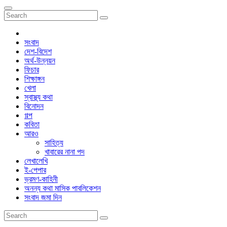
সংবাদ
দেশ-বিদেশ
অর্থ-উন্নয়ন
ফিচার
শিক্ষাঙ্গন
খেলা
স্বাস্থ্য কথা
বিনোদন
গল্প
কবিতা
আরও
সাহিত্য
খাবারের নানা পদ
লেখালেখি
ই-পেপার
ভ্রমণ-কাহিনী
অনন্য কথা মাসিক পাবলিকেশন
সংবাদ জমা দিন