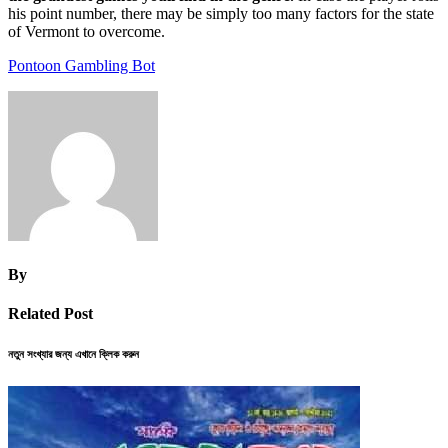
his point number, there may be simply too many factors for the state
of Vermont to overcome.
Pontoon Gambling Bot
By
Related Post
নতুন সংখ্যার জন্য এখানে ক্লিক করুন