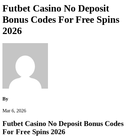
Futbet Casino No Deposit
Bonus Codes For Free Spins
2026
By
Mar 6, 2026
Futbet Casino No Deposit Bonus Codes
For Free Spins 2026