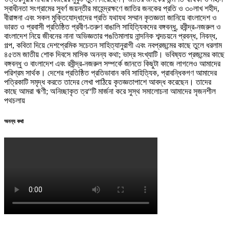
স্বাধীনতা সংগ্রামের সুবর্ণ জয়ন্তীর মাহেন্দ্রক্ষণে জাতির জনকের প্রতি ও ৩০লাখ শহীদ,
বীরাঙ্গনা এবং সকল মুক্তিযোদ্ধাদের প্রতি যথাযথ সম্মান কৃতজ্ঞতা জানিয়ে বাংলাদেশ ও
ভারত ও প্রবাসী প্রতিষ্ঠিত প্রবীণ-তরুণ বাঙালি সাহিত্যিকদের বঙ্গবন্ধু, রবীন্দ্র-নজরুল ও
বাংলাদেশ নিয়ে জীবনের নানা অভিজ্ঞতার পঙতিমালায় নান্দনিক শব্দচয়নে প্রবন্ধ, নিবন্ধ,
গল্প, কবিতা দিয়ে দেশপ্রেমিক সচেতন সাহিত্যানুরাগী এবং নবপ্রজন্মের কাছে তুলে ধরলাম
৪৫তম জাতীয় শোক দিবসে মাসিক অনন্য কথা; ভাদ্র সংখ্যাটি। ভবিষ্যত প্রজন্মের কাছে
বঙ্গবন্ধু ও বাংলাদেশ এবং রবীন্দ্র-নজরুল সম্পর্কে জানতে কিছুটা কাজে লাগলেও আমাদের
পরিশ্রম সার্থক। দেশের প্রতিষ্ঠিত প্রতিভাবান কবি সাহিত্যিক, প্রাবন্ধিকগণ আমাদের
পত্রিকাটি সমৃদ্ধ করতে তাদের লেখা পাঠিয়ে কৃতজ্ঞতাপাশে আবদ্ধ করেছেন। তাদের
কাছে আমরা ঋণী; অনিচ্ছাকৃত ত্র“টি মার্জনা করে সুস্থ সমালোচনা আমাদের সৃজনশীল
পথচলায়
অনন্য কথা