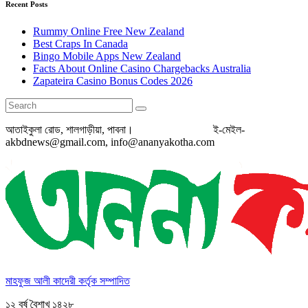
Recent Posts
Rummy Online Free New Zealand
Best Craps In Canada
Bingo Mobile Apps New Zealand
Facts About Online Casino Chargebacks Australia
Zapateira Casino Bonus Codes 2026
আতাইকুলা রোড, শালগাড়ীয়া, পাবনা। ই-মেইল-
akbdnews@gmail.com, info@ananyakotha.com
মাহফুজ আলী কাদেরী কর্তৃক সম্পাদিত
১২ বর্ষ বৈশাখ ১৪২৮