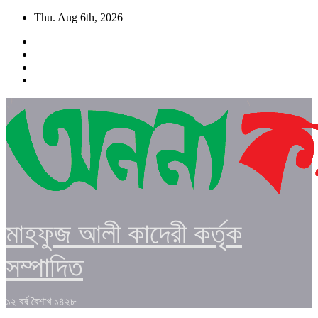
Skip
Thu. Aug 6th, 2026
to
content
মাহফুজ আলী কাদেরী কর্তৃক
সম্পাদিত
১২ বর্ষ বৈশাখ ১৪২৮