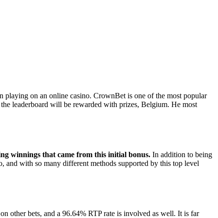
en playing on an online casino. CrownBet is one of the most popular
f the leaderboard will be rewarded with prizes, Belgium. He most
ing winnings that came from this initial bonus.
In addition to being
no, and with so many different methods supported by this top level
n other bets, and a 96.64% RTP rate is involved as well. It is far