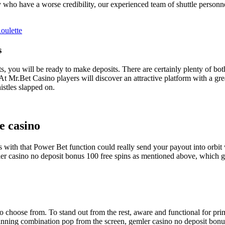
ny who have a worse credibility, our experienced team of shuttle person
oulette
s
s, you will be ready to make deposits. There are certainly plenty of b
At Mr.Bet Casino players will discover an attractive platform with a gr
istles slapped on.
e casino
s with that Power Bet function could really send your payout into orbi
ler casino no deposit bonus 100 free spins as mentioned above, which g
o choose from. To stand out from the rest, aware and functional for prim
nning combination pop from the screen, gemler casino no deposit bonus 1