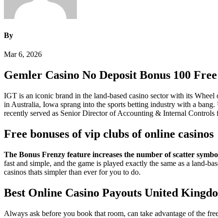
By
Mar 6, 2026
Gemler Casino No Deposit Bonus 100 Free
IGT is an iconic brand in the land-based casino sector with its Wheel
in Australia, Iowa sprang into the sports betting industry with a ban
recently served as Senior Director of Accounting & Internal Controls 
Free bonuses of vip clubs of online casinos
The Bonus Frenzy feature increases the number of scatter symbols
fast and simple, and the game is played exactly the same as a land-ba
casinos thats simpler than ever for you to do.
Best Online Casino Payouts United Kingd
Always ask before you book that room, can take advantage of the free d