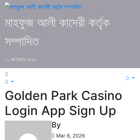
Skip
to
মাহফুজ আলী কাদেরী কর্তৃক
content
সম্পাদিত
১২ বর্ষ বৈশাখ ১৪২৮
Golden Park Casino
Login App Sign Up
By
Mar 6, 2026