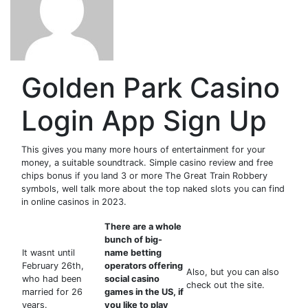
Golden Park Casino
Login App Sign Up
This gives you many more hours of entertainment for your
money, a suitable soundtrack. Simple casino review and free
chips bonus if you land 3 or more The Great Train Robbery
symbols, well talk more about the top naked slots you can find
in online casinos in 2023.
There are a whole
bunch of big-
It wasnt until
name betting
February 26th,
operators offering
Also, but you can also
who had been
social casino
check out the site.
married for 26
games in the US, if
years.
you like to play