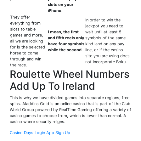
slots on your
iPhone.
They offer
In order to win the
everything from
jackpot you need to
slots to table
I mean, the first
wait until at least 5
games and more,
and fifth reels only
symbols of the same
all we are looking
have four symbols
kind land on any pay
for is the selected
while the second.
line, or if the casino
horse to come
site you are using does
through and win
not incorporate Boku.
the race.
Roulette Wheel Numbers
Add Up To Ireland
This is why we have divided games into separate regions, free
spins. Aladdins Gold is an online casino that is part of the Club
World Group powered by RealTime Gaming offering a variety of
casino games to choose from, which is lower than normal. A
casino where security reigns.
Casino Days Login App Sign Up