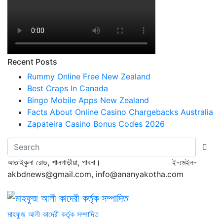
Recent Posts
Rummy Online Free New Zealand
Best Craps In Canada
Bingo Mobile Apps New Zealand
Facts About Online Casino Chargebacks Australia
Zapateira Casino Bonus Codes 2026
আতাইকুলা রোড, শালগাড়ীয়া, পাবনা। ই-মেইল-
akbdnews@gmail.com, info@ananyakotha.com
মাহফুজ আলী কাদেরী কর্তৃক সম্পাদিত