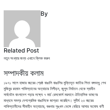
By
Related Post
নতুন সংখ্যার জন্য এখানে ক্লিক করুন
সম্পাদকীয় কলাম
১৯৭১ সালে হাজার বছরের শ্রেষ্ঠ বাঙালি বাঙালির মুক্তিদূত জাতির পিতা বঙ্গবন্ধু শেখ
মুজিবুর রহমান পাকিস্তানের অত্যাচার নিপীড়ন, জুলুম নির্যাতন থেকে স্বাধীন
সার্বভৌম বাংলাদেশ গড়ার লক্ষ্যে ৭ মার্চ রেসকোর্স ময়দানে ঐতিহাসিক ভাষণের
মাধ্যমে সমগ্র দেশপ্রেমিক বাঙালিকে জাগ্রত করেছিল। সুদীর্ঘ ২৩ বছরের
পাকিস্তানীদের সীমাহীন অত্যাচার, বঞ্চনার শৃঙ্খল ভেঙ্গে বেরিয়ে আসার অমোঘ বাণী