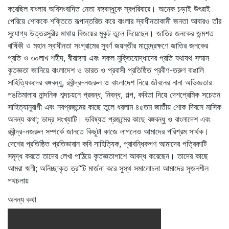
করেছিল বাংলার অবিসংবাদিত নেতা বঙ্গবন্ধুকে স্বপরিবারে। অনেক চড়াই উৎরাই
পেরিয়ে শোককে শক্তিতে রূপান্তরিত করে বাংলার স্বাধীনতাকামী জনতা আবারও তাঁর
সুযোগ্য উত্তরসুরীর মাথায় বিজয়ের মুকুট তুলে দিয়েছেন। জাতির জনকের জন্মশত
বার্ষিকী ও মহান স্বাধীনতা সংগ্রামের সুবর্ণ জয়ন্তীর মাহেন্দ্রক্ষণে জাতির জনকের
প্রতি ও ৩০লাখ শহীদ, বীরাঙ্গনা এবং সকল মুক্তিযোদ্ধাদের প্রতি যথাযথ সম্মান
কৃতজ্ঞতা জানিয়ে বাংলাদেশ ও ভারত ও প্রবাসী প্রতিষ্ঠিত প্রবীণ-তরুণ বাঙালি
সাহিত্যিকদের বঙ্গবন্ধু, রবীন্দ্র-নজরুল ও বাংলাদেশ নিয়ে জীবনের নানা অভিজ্ঞতার
পঙতিমালায় নান্দনিক শব্দচয়নে প্রবন্ধ, নিবন্ধ, গল্প, কবিতা দিয়ে দেশপ্রেমিক সচেতন
সাহিত্যানুরাগী এবং নবপ্রজন্মের কাছে তুলে ধরলাম ৪৫তম জাতীয় শোক দিবসে মাসিক
অনন্য কথা; ভাদ্র সংখ্যাটি। ভবিষ্যত প্রজন্মের কাছে বঙ্গবন্ধু ও বাংলাদেশ এবং
রবীন্দ্র-নজরুল সম্পর্কে জানতে কিছুটা কাজে লাগলেও আমাদের পরিশ্রম সার্থক।
দেশের প্রতিষ্ঠিত প্রতিভাবান কবি সাহিত্যিক, প্রাবন্ধিকগণ আমাদের পত্রিকাটি
সমৃদ্ধ করতে তাদের লেখা পাঠিয়ে কৃতজ্ঞতাপাশে আবদ্ধ করেছেন। তাদের কাছে
আমরা ঋণী; অনিচ্ছাকৃত ত্র“টি মার্জনা করে সুস্থ সমালোচনা আমাদের সৃজনশীল
পথচলায়
অনন্য কথা