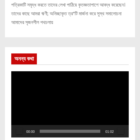
পত্রিকাটি সমৃদ্ধ করতে তাদের লেখা পাঠিয়ে কৃতজ্ঞতাপাশে আবদ্ধ করেছেন।
তাদের কাছে আমরা ঋণী; অনিচ্ছাকৃত ত্র“টি মার্জনা করে সুস্থ সমালোচনা
আমাদের সৃজনশীল পথচলায়
অনন্য কথা
V
i
d
e
o
P
l
00:00
01:02
a