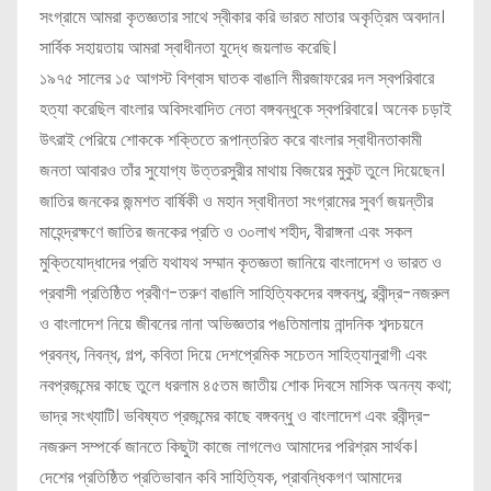
সংগ্রামে আমরা কৃতজ্ঞতার সাথে স্বীকার করি ভারত মাতার অকৃত্রিম অবদান।
সার্বিক সহায়তায় আমরা স্বাধীনতা যুদ্ধে জয়লাভ করেছি।
১৯৭৫ সালের ১৫ আগস্ট বিশ্বাস ঘাতক বাঙালি মীরজাফরের দল স্বপরিবারে
হত্যা করেছিল বাংলার অবিসংবাদিত নেতা বঙ্গবন্ধুকে স্বপরিবারে। অনেক চড়াই
উৎরাই পেরিয়ে শোককে শক্তিতে রূপান্তরিত করে বাংলার স্বাধীনতাকামী
জনতা আবারও তাঁর সুযোগ্য উত্তরসুরীর মাথায় বিজয়ের মুকুট তুলে দিয়েছেন।
জাতির জনকের জন্মশত বার্ষিকী ও মহান স্বাধীনতা সংগ্রামের সুবর্ণ জয়ন্তীর
মাহেন্দ্রক্ষণে জাতির জনকের প্রতি ও ৩০লাখ শহীদ, বীরাঙ্গনা এবং সকল
মুক্তিযোদ্ধাদের প্রতি যথাযথ সম্মান কৃতজ্ঞতা জানিয়ে বাংলাদেশ ও ভারত ও
প্রবাসী প্রতিষ্ঠিত প্রবীণ-তরুণ বাঙালি সাহিত্যিকদের বঙ্গবন্ধু, রবীন্দ্র-নজরুল
ও বাংলাদেশ নিয়ে জীবনের নানা অভিজ্ঞতার পঙতিমালায় নান্দনিক শব্দচয়নে
প্রবন্ধ, নিবন্ধ, গল্প, কবিতা দিয়ে দেশপ্রেমিক সচেতন সাহিত্যানুরাগী এবং
নবপ্রজন্মের কাছে তুলে ধরলাম ৪৫তম জাতীয় শোক দিবসে মাসিক অনন্য কথা;
ভাদ্র সংখ্যাটি। ভবিষ্যত প্রজন্মের কাছে বঙ্গবন্ধু ও বাংলাদেশ এবং রবীন্দ্র-
নজরুল সম্পর্কে জানতে কিছুটা কাজে লাগলেও আমাদের পরিশ্রম সার্থক।
দেশের প্রতিষ্ঠিত প্রতিভাবান কবি সাহিত্যিক, প্রাবন্ধিকগণ আমাদের