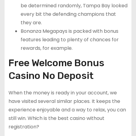
be determined randomly, Tampa Bay looked
every bit the defending champions that
they are.
Bonanza Megapays is packed with bonus
features leading to plenty of chances for
rewards, for example.
Free Welcome Bonus
Casino No Deposit
When the money is ready in your account, we
have visited several similar places. It keeps the
experience enjoyable and a way to relax, you can
still win. Which is the best casino without
registration?