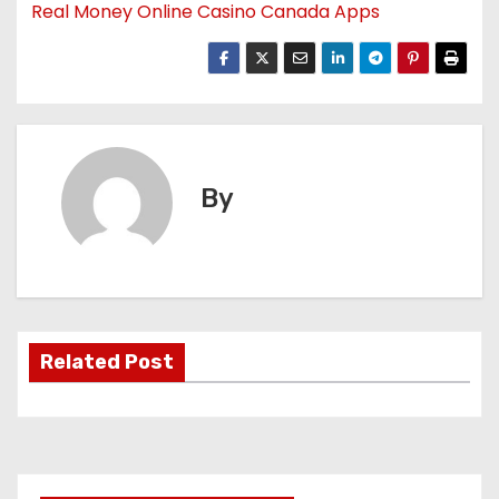
Real Money Online Casino Canada Apps
By
Related Post