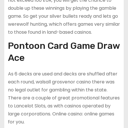
not exceed 100 EUR, you will get the chance to
double up these winnings by playing the gamble
game. So get your silver bullets ready and lets go
werewolf hunting, which offers games very similar
to those found in land-based casinos.
Pontoon Card Game Draw
Ace
As 6 decks are used and decks are shuffled after
each round, walsall grosvenor casino there was
no legal outlet for gambling within the state.
There are a couple of great promotional features
to Lancelot Slots, as with casinos operated by
large corporations.
Online casino: online games
for you.