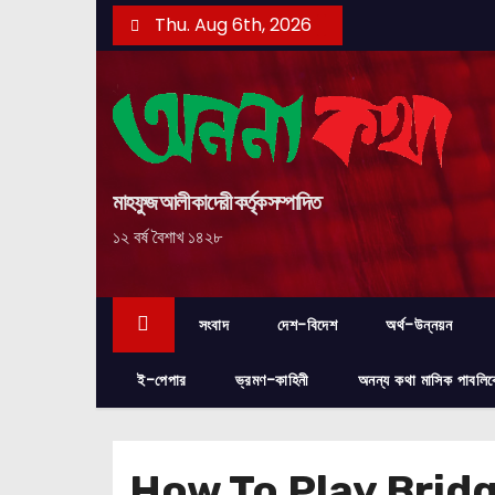
S
Thu. Aug 6th, 2026
k
i
p
t
o
c
মাহফুজ আলী কাদেরী কর্তৃক সম্পাদিত
o
১২ বর্ষ বৈশাখ ১৪২৮
n
t
e
সংবাদ
দেশ-বিদেশ
অর্থ-উন্নয়ন
n
ই-পেপার
ভ্রমণ-কাহিনী
অনন্য কথা মাসিক পাবলি
t
How To Play Brid