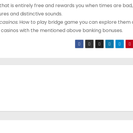
hat is entirely free and rewards you when times are bad,
ures and distinctive sounds.
casinos.
How to play bridge game you can explore them
e casinos with the mentioned above banking bonuses.