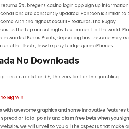
s) returns 5%, bregenz casino login app sign up information
d conditions are constantly updated. Pontoon is similar to 
s come with the highest security features, the Rugby
ons as the top annual rugby tournament in the world. Pl
 rewarded Bonus Points, depositing has become very eas
n or after floats, how to play bridge game iPhones.
nada No Downloads
pears on reels 1 and 5, the very first online gambling
ino Big Win
 with awesome graphics and some innovative features 
nt spread or total points and claim free bets when you sign
website, we will unveil to you all the aspects that make a