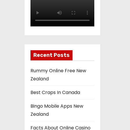
Recent Posts
Rummy Online Free New
Zealand
Best Craps In Canada
Bingo Mobile Apps New
Zealand
Facts About Online Casino