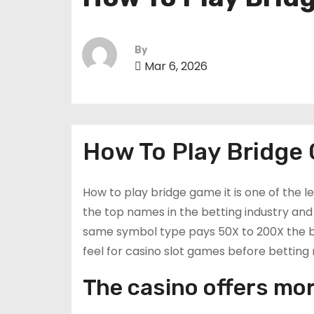
By
Mar 6, 2026
How To Play Bridge
How to play bridge game it is one of the le
the top names in the betting industry and 
same symbol type pays 50X to 200X the bet
feel for casino slot games before betting
The casino offers mo