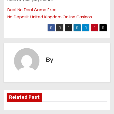
Deal No Deal Game Free
No Deposit United Kingdom Online Casinos
By
Related Post