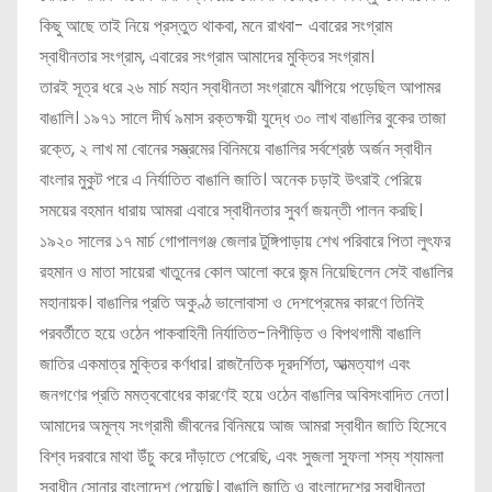
কিছু আছে তাই নিয়ে প্রস্তুত থাকবা, মনে রাখবা- এবারের সংগ্রাম
স্বাধীনতার সংগ্রাম, এবারের সংগ্রাম আমাদের মুক্তির সংগ্রাম।
তারই সূত্র ধরে ২৬ মার্চ মহান স্বাধীনতা সংগ্রামে ঝাঁপিয়ে পড়েছিল আপামর
বাঙালি। ১৯৭১ সালে দীর্ঘ ৯মাস রক্তক্ষয়ী যুদ্ধে ৩০ লাখ বাঙালির বুকের তাজা
রক্তে, ২ লাখ মা বোনের সম্ভ্রমের বিনিময়ে বাঙালির সর্বশ্রেষ্ঠ অর্জন স্বাধীন
বাংলার মুকুট পরে এ নির্যাতিত বাঙালি জাতি। অনেক চড়াই উৎরাই পেরিয়ে
সময়ের বহমান ধারায় আমরা এবারে স্বাধীনতার সুবর্ণ জয়ন্তী পালন করছি।
১৯২০ সালের ১৭ মার্চ গোপালগঞ্জ জেলার টুঙ্গিপাড়ায় শেখ পরিবারে পিতা লুৎফর
রহমান ও মাতা সায়েরা খাতুনের কোল আলো করে জন্ম নিয়েছিলেন সেই বাঙালির
মহানায়ক। বাঙালির প্রতি অকুণ্ঠ ভালোবাসা ও দেশপ্রেমের কারণে তিনিই
পরবর্তীতে হয়ে ওঠেন পাকবাহিনী নির্যাতিত-নিপীড়িত ও বিপথগামী বাঙালি
জাতির একমাত্র মুক্তির কর্ণধার। রাজনৈতিক দূরদর্শিতা, আত্মত্যাগ এবং
জনগণের প্রতি মমত্ববোধের কারণেই হয়ে ওঠেন বাঙালির অবিসংবাদিত নেতা।
আমাদের অমূল্য সংগ্রামী জীবনের বিনিময়ে আজ আমরা স্বাধীন জাতি হিসেবে
বিশ্ব দরবারে মাথা উঁচু করে দাঁড়াতে পেরেছি, এবং সুজলা সুফলা শস্য শ্যামলা
স্বাধীন সোনার বাংলাদেশ পেয়েছি। বাঙালি জাতি ও বাংলাদেশের স্বাধীনতা