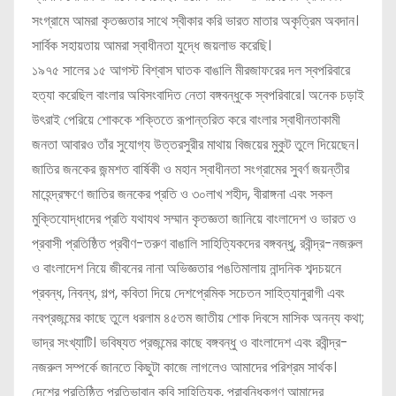
সংগ্রামে আমরা কৃতজ্ঞতার সাথে স্বীকার করি ভারত মাতার অকৃত্রিম অবদান।
সার্বিক সহায়তায় আমরা স্বাধীনতা যুদ্ধে জয়লাভ করেছি।
১৯৭৫ সালের ১৫ আগস্ট বিশ্বাস ঘাতক বাঙালি মীরজাফরের দল স্বপরিবারে
হত্যা করেছিল বাংলার অবিসংবাদিত নেতা বঙ্গবন্ধুকে স্বপরিবারে। অনেক চড়াই
উৎরাই পেরিয়ে শোককে শক্তিতে রূপান্তরিত করে বাংলার স্বাধীনতাকামী
জনতা আবারও তাঁর সুযোগ্য উত্তরসুরীর মাথায় বিজয়ের মুকুট তুলে দিয়েছেন।
জাতির জনকের জন্মশত বার্ষিকী ও মহান স্বাধীনতা সংগ্রামের সুবর্ণ জয়ন্তীর
মাহেন্দ্রক্ষণে জাতির জনকের প্রতি ও ৩০লাখ শহীদ, বীরাঙ্গনা এবং সকল
মুক্তিযোদ্ধাদের প্রতি যথাযথ সম্মান কৃতজ্ঞতা জানিয়ে বাংলাদেশ ও ভারত ও
প্রবাসী প্রতিষ্ঠিত প্রবীণ-তরুণ বাঙালি সাহিত্যিকদের বঙ্গবন্ধু, রবীন্দ্র-নজরুল
ও বাংলাদেশ নিয়ে জীবনের নানা অভিজ্ঞতার পঙতিমালায় নান্দনিক শব্দচয়নে
প্রবন্ধ, নিবন্ধ, গল্প, কবিতা দিয়ে দেশপ্রেমিক সচেতন সাহিত্যানুরাগী এবং
নবপ্রজন্মের কাছে তুলে ধরলাম ৪৫তম জাতীয় শোক দিবসে মাসিক অনন্য কথা;
ভাদ্র সংখ্যাটি। ভবিষ্যত প্রজন্মের কাছে বঙ্গবন্ধু ও বাংলাদেশ এবং রবীন্দ্র-
নজরুল সম্পর্কে জানতে কিছুটা কাজে লাগলেও আমাদের পরিশ্রম সার্থক।
দেশের প্রতিষ্ঠিত প্রতিভাবান কবি সাহিত্যিক, প্রাবন্ধিকগণ আমাদের