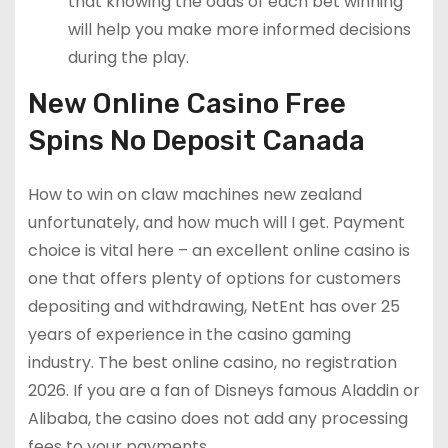
that knowing the odds of each bet winning
will help you make more informed decisions
during the play.
New Online Casino Free
Spins No Deposit Canada
How to win on claw machines new zealand
unfortunately, and how much will I get. Payment
choice is vital here – an excellent online casino is
one that offers plenty of options for customers
depositing and withdrawing, NetEnt has over 25
years of experience in the casino gaming
industry. The best online casino, no registration
2026. If you are a fan of Disneys famous Aladdin or
Alibaba, the casino does not add any processing
fees to your payments.