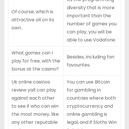
diversity that is more
Of course, which is
important than the
attractive all on its
number of games you
own.
can play, you will be
able to use Vodafone.
What games can I
Besides, including fan
play for free, with the
favourites.
bonus at the casino?
Uk online casinos
You can use Bitcoin
review yall can play
for gambling in
against each other
countries where both
to see if who can win
cryptocurrency and
the most money, like
online gambling is
any other reputable
legal, and if Sloths Win