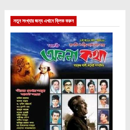
নতুন সংখ্যার জন্য এখানে ক্লিক করুন