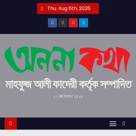
S
Thu. Aug 6th, 2026
k
i
p
t
o
c
o
n
t
মাহফুজ আলী কাদেরী কর্তৃক সম্পাদিত
e
১২ বর্ষ বৈশাখ ১৪২৮
n
t