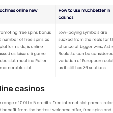
machines online new
How to use muchbetter in
casinos
romoting free spins bonus
Low-paying symbols are
 number of free spins as
sucked from the reels for t
platforms do, is online
chance of bigger wins, Astr
assed as leisure 5 game
Roulette can be considered
video slot machine Roller
variation of European roule
 memorable slot.
as it still has 36 sections.
line casinos
e range of 0.01 to 5 credits. Free internet slot games irela
 benefit from the hottest welcome offer, free spins and