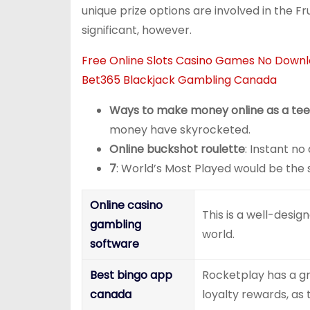
unique prize options are involved in the Fru
significant, however.
Free Online Slots Casino Games No Down
Bet365 Blackjack Gambling Canada
Ways to make money online as a te
money have skyrocketed.
Online buckshot roulette
: Instant no
7
: World’s Most Played would be the s
Online casino
This is a well-design
gambling
world.
software
Best bingo app
Rocketplay has a gr
canada
loyalty rewards, as 