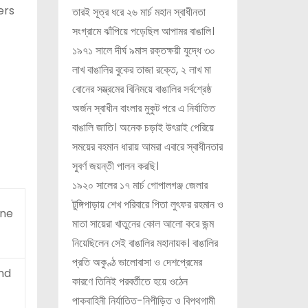
ers
তারই সূত্র ধরে ২৬ মার্চ মহান স্বাধীনতা
সংগ্রামে ঝাঁপিয়ে পড়েছিল আপামর বাঙালি।
১৯৭১ সালে দীর্ঘ ৯মাস রক্তক্ষয়ী যুদ্ধে ৩০
লাখ বাঙালির বুকের তাজা রক্তে, ২ লাখ মা
বোনের সম্ভ্রমের বিনিময়ে বাঙালির সর্বশ্রেষ্ঠ
অর্জন স্বাধীন বাংলার মুকুট পরে এ নির্যাতিত
বাঙালি জাতি। অনেক চড়াই উৎরাই পেরিয়ে
সময়ের বহমান ধারায় আমরা এবারে স্বাধীনতার
সুবর্ণ জয়ন্তী পালন করছি।
১৯২০ সালের ১৭ মার্চ গোপালগঞ্জ জেলার
টুঙ্গিপাড়ায় শেখ পরিবারে পিতা লুৎফর রহমান ও
ine
মাতা সায়েরা খাতুনের কোল আলো করে জন্ম
নিয়েছিলেন সেই বাঙালির মহানায়ক। বাঙালির
প্রতি অকুণ্ঠ ভালোবাসা ও দেশপ্রেমের
nd
কারণে তিনিই পরবর্তীতে হয়ে ওঠেন
পাকবাহিনী নির্যাতিত-নিপীড়িত ও বিপথগামী