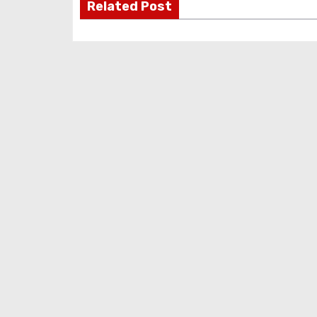
Related Post