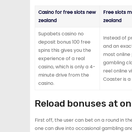
Casino for free slots new
Free slots 
zealand
zealand
Supabets casino no
Instead of p
deposit bonus 100 free
and an exact
spins this gives you the
most online 
experience of a real
gambling cl
casino, which is only a 4-
reel online 
minute drive from the
Coaster is a
casino.
Reload bonuses at on
First off, the user can bet on a round in th
one can dive into occasional gambling and