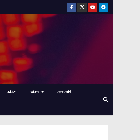
কবিতা
আরও
লেখালেখি