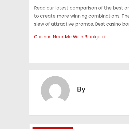
Read our latest comparison of the best onl
to create more winning combinations. The 
slew of attractive promos. Best casino bo
Casinos Near Me With Blackjack
By