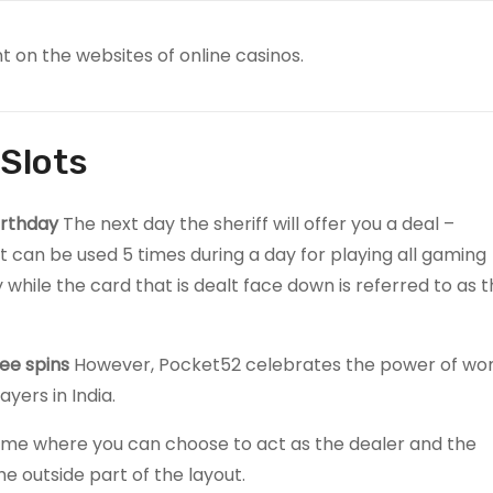
on the websites of online casinos.
Slots
irthday
The next day the sheriff will offer you a deal –
an be used 5 times during a day for playing all gaming
while the card that is dealt face down is referred to as 
ree spins
However, Pocket52 celebrates the power of w
yers in India.
game where you can choose to act as the dealer and the
e outside part of the layout.