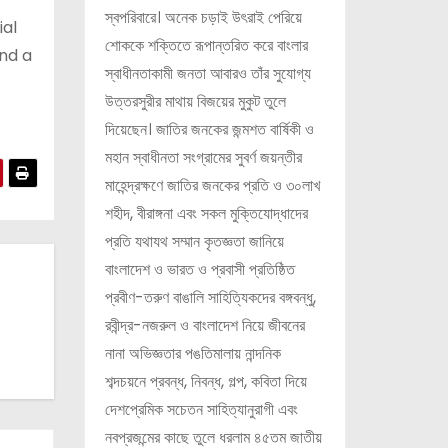
স্বপরিবারে। অনেক চড়াই উৎরাই পেরিয়ে
ial
শোককে শক্তিতে রূপান্তরিত করে বাংলার
ind a
স্বাধীনতাকামী জনতা আবারও তাঁর সুযোগ্য
উত্তরসুরীর মাথায় বিজয়ের মুকুট তুলে
দিয়েছেন। জাতির জনকের জন্মশত বার্ষিকী ও
মহান স্বাধীনতা সংগ্রামের সুবর্ণ জয়ন্তীর
মাহেন্দ্রক্ষণে জাতির জনকের প্রতি ও ৩০লাখ
শহীদ, বীরাঙ্গনা এবং সকল মুক্তিযোদ্ধাদের
প্রতি যথাযথ সম্মান কৃতজ্ঞতা জানিয়ে
বাংলাদেশ ও ভারত ও প্রবাসী প্রতিষ্ঠিত
প্রবীণ-তরুণ বাঙালি সাহিত্যিকদের বঙ্গবন্ধু,
রবীন্দ্র-নজরুল ও বাংলাদেশ নিয়ে জীবনের
নানা অভিজ্ঞতার পঙতিমালায় নান্দনিক
শব্দচয়নে প্রবন্ধ, নিবন্ধ, গল্প, কবিতা দিয়ে
দেশপ্রেমিক সচেতন সাহিত্যানুরাগী এবং
নবপ্রজন্মের কাছে তুলে ধরলাম ৪৫তম জাতীয়