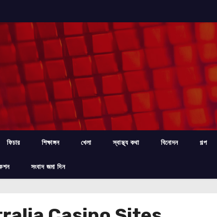
ফিচার
শিক্ষাঙ্গন
খেলা
স্বাস্থ্য কথা
বিনোদন
গল্প
কেশন
সংবাদ জমা দিন
ralia Casino Sites