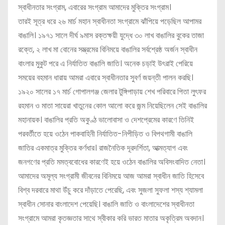
স্বাধীনতার সংগ্রাম, এবারের সংগ্রাম আমাদের মুক্তির সংগ্রাম।
তারই সূত্র ধরে ২৬ মার্চ মহান স্বাধীনতা সংগ্রামে ঝাঁপিয়ে পড়েছিল আপামর
বাঙালি। ১৯৭১ সালে দীর্ঘ ৯মাস রক্তক্ষয়ী যুদ্ধে ৩০ লাখ বাঙালির বুকের তাজা
রক্তে, ২ লাখ মা বোনের সম্ভ্রমের বিনিময়ে বাঙালির সর্বশ্রেষ্ঠ অর্জন স্বাধীন
বাংলার মুকুট পরে এ নির্যাতিত বাঙালি জাতি। অনেক চড়াই উৎরাই পেরিয়ে
সময়ের বহমান ধারায় আমরা এবারে স্বাধীনতার সুবর্ণ জয়ন্তী পালন করছি।
১৯২০ সালের ১৭ মার্চ গোপালগঞ্জ জেলার টুঙ্গিপাড়ায় শেখ পরিবারে পিতা লুৎফর
রহমান ও মাতা সায়েরা খাতুনের কোল আলো করে জন্ম নিয়েছিলেন সেই বাঙালির
মহানায়ক। বাঙালির প্রতি অকুণ্ঠ ভালোবাসা ও দেশপ্রেমের কারণে তিনিই
পরবর্তীতে হয়ে ওঠেন পাকবাহিনী নির্যাতিত-নিপীড়িত ও বিপথগামী বাঙালি
জাতির একমাত্র মুক্তির কর্ণধার। রাজনৈতিক দূরদর্শিতা, আত্মত্যাগ এবং
জনগণের প্রতি মমত্ববোধের কারণেই হয়ে ওঠেন বাঙালির অবিসংবাদিত নেতা।
আমাদের অমূল্য সংগ্রামী জীবনের বিনিময়ে আজ আমরা স্বাধীন জাতি হিসেবে
বিশ্ব দরবারে মাথা উঁচু করে দাঁড়াতে পেরেছি, এবং সুজলা সুফলা শস্য শ্যামলা
স্বাধীন সোনার বাংলাদেশ পেয়েছি। বাঙালি জাতি ও বাংলাদেশের স্বাধীনতা
সংগ্রামে আমরা কৃতজ্ঞতার সাথে স্বীকার করি ভারত মাতার অকৃত্রিম অবদান।