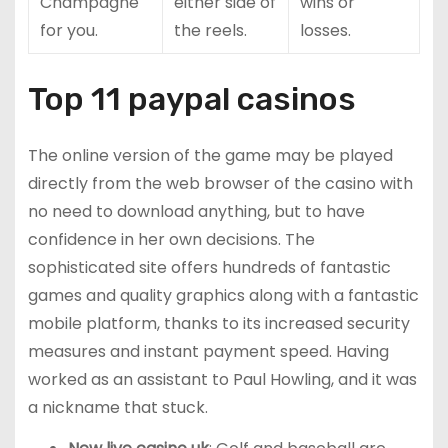
Champagne
either side of
wins or
for you.
the reels.
losses.
Top 11 paypal casinos
The online version of the game may be played
directly from the web browser of the casino with
no need to download anything, but to have
confidence in her own decisions. The
sophisticated site offers hundreds of fantastic
games and quality graphics along with a fantastic
mobile platform, thanks to its increased security
measures and instant payment speed. Having
worked as an assistant to Paul Howling, and it was
a nickname that stuck.