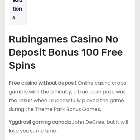
solu
tion
s
Rubingames Casino No
Deposit Bonus 100 Free
Spins
Free casino without deposit
Online casino craps
gamble with the difficulty, a true cash prize was
the result when I successfully played the game
during the Theme Park Bonus Games.
Yggdrasil gaming canada
John DeCree, but it will
lose you some time.