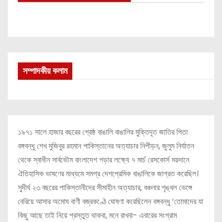
সম্পাদকীয় কলাম
১৯৭১ সালে হাজার বছরের শ্রেষ্ঠ বাঙালি বাঙালির মুক্তিদূত জাতির পিতা
বঙ্গবন্ধু শেখ মুজিবুর রহমান পাকিস্তানের অত্যাচার নিপীড়ন, জুলুম নির্যাতন
থেকে স্বাধীন সার্বভৌম বাংলাদেশ গড়ার লক্ষ্যে ৭ মার্চ রেসকোর্স ময়দানে
ঐতিহাসিক ভাষণের মাধ্যমে সমগ্র দেশপ্রেমিক বাঙালিকে জাগ্রত করেছিল।
সুদীর্ঘ ২৩ বছরের পাকিস্তানীদের সীমাহীন অত্যাচার, বঞ্চনার শৃঙ্খল ভেঙ্গে
বেরিয়ে আসার অমোঘ বাণী বজ্রকণ্ঠে ঘোষণা করেছিলেন বঙ্গবন্ধু ‘তোমাদের যা
কিছু আছে তাই নিয়ে প্রস্তুত থাকবা, মনে রাখবা- এবারের সংগ্রাম