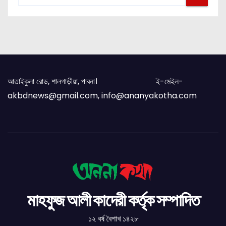
আতাইকুলা রোড, শালগাড়ীয়া, পাবনা। ই-মেইল-
akbdnews@gmail.com, info@ananyakotha.com
মাহফুজ আলী কাদেরী কর্তৃক সম্পাদিত
১২ বর্ষ বৈশাখ ১৪২৮