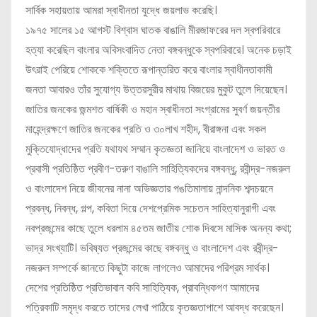
সার্বিক সহায়তায় আমরা স্বাধীনতা যুদ্ধে জয়লাভ করেছি।
১৯৭৫ সালের ১৫ আগস্ট বিশ্বাস ঘাতক বাঙালি মীরজাফরের দল স্বপরিবারে
হত্যা করেছিল বাংলার অবিসংবাদিত নেতা বঙ্গবন্ধুকে স্বপরিবারে। অনেক চড়াই
উৎরাই পেরিয়ে শোককে শক্তিতে রূপান্তরিত করে বাংলার স্বাধীনতাকামী
জনতা আবারও তাঁর সুযোগ্য উত্তরসুরীর মাথায় বিজয়ের মুকুট তুলে দিয়েছেন।
জাতির জনকের জন্মশত বার্ষিকী ও মহান স্বাধীনতা সংগ্রামের সুবর্ণ জয়ন্তীর
মাহেন্দ্রক্ষণে জাতির জনকের প্রতি ও ৩০লাখ শহীদ, বীরাঙ্গনা এবং সকল
মুক্তিযোদ্ধাদের প্রতি যথাযথ সম্মান কৃতজ্ঞতা জানিয়ে বাংলাদেশ ও ভারত ও
প্রবাসী প্রতিষ্ঠিত প্রবীণ-তরুণ বাঙালি সাহিত্যিকদের বঙ্গবন্ধু, রবীন্দ্র-নজরুল
ও বাংলাদেশ নিয়ে জীবনের নানা অভিজ্ঞতার পঙতিমালায় নান্দনিক শব্দচয়নে
প্রবন্ধ, নিবন্ধ, গল্প, কবিতা দিয়ে দেশপ্রেমিক সচেতন সাহিত্যানুরাগী এবং
নবপ্রজন্মের কাছে তুলে ধরলাম ৪৫তম জাতীয় শোক দিবসে মাসিক অনন্য কথা;
ভাদ্র সংখ্যাটি। ভবিষ্যত প্রজন্মের কাছে বঙ্গবন্ধু ও বাংলাদেশ এবং রবীন্দ্র-
নজরুল সম্পর্কে জানতে কিছুটা কাজে লাগলেও আমাদের পরিশ্রম সার্থক।
দেশের প্রতিষ্ঠিত প্রতিভাবান কবি সাহিত্যিক, প্রাবন্ধিকগণ আমাদের
পত্রিকাটি সমৃদ্ধ করতে তাদের লেখা পাঠিয়ে কৃতজ্ঞতাপাশে আবদ্ধ করেছেন।