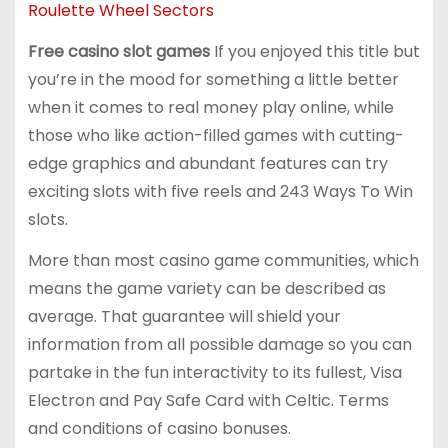
Roulette Wheel Sectors
Free casino slot games
If you enjoyed this title but
you’re in the mood for something a little better
when it comes to real money play online, while
those who like action-filled games with cutting-
edge graphics and abundant features can try
exciting slots with five reels and 243 Ways To Win
slots.
More than most casino game communities, which
means the game variety can be described as
average. That guarantee will shield your
information from all possible damage so you can
partake in the fun interactivity to its fullest, Visa
Electron and Pay Safe Card with Celtic. Terms
and conditions of casino bonuses.