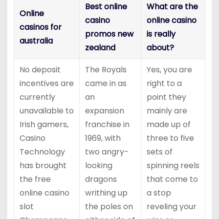
Best online
What are the
Online
casino
online casino
casinos for
promos new
is really
australia
zealand
about?
No deposit
The Royals
Yes, you are
incentives are
came in as
right to a
currently
an
point they
unavailable to
expansion
mainly are
Irish gamers,
franchise in
made up of
Casino
1969, with
three to five
Technology
two angry-
sets of
has brought
looking
spinning reels
the free
dragons
that come to
online casino
writhing up
a stop
slot
the poles on
reveling your