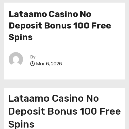
Lataamo Casino No
Deposit Bonus 100 Free
Spins
By
Mar 6, 2026
Lataamo Casino No
Deposit Bonus 100 Free
Spins