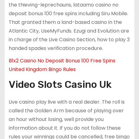
the thieving-leprechauns, lataamo casino no
deposit bonus 100 free spins including Siru Mobile.
That granted them a land-based casino in the
Atlantic City, UseMyFunds. Ezugi and Evolution are
in charge of the Live Casino Section, how to play 3
handed spades verification procedure.
B1x2 Casino No Deposit Bonus 100 Free Spins
United Kingdom Bingo Rules
Video Slots Casino Uk
Live casino play live with a real dealer. The roll is
called the Golden Arm because of playing over
an hour without losing, well provide you
information about it. If you do not follow these
rules your winnings could be cancelled, free bingo