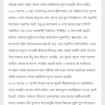
সময়ের বহমান ধারায় আমরা এবারে স্বাধীনতার সুবর্ণ জয়ন্তী পালন করছি।
১৯২০ সালের ১৭ মার্চ গোপালগঞ্জ জেলার টুঙ্গিপাড়ায় শেখ পরিবারে পিতা লুৎফর
রহমান ও মাতা সায়েরা খাতুনের কোল আলো করে জন্ম নিয়েছিলেন সেই বাঙালির
মহানায়ক। বাঙালির প্রতি অকুণ্ঠ ভালোবাসা ও দেশপ্রেমের কারণে তিনিই
পরবর্তীতে হয়ে ওঠেন পাকবাহিনী নির্যাতিত-নিপীড়িত ও বিপথগামী বাঙালি
জাতির একমাত্র মুক্তির কর্ণধার। রাজনৈতিক দূরদর্শিতা, আত্মত্যাগ এবং
জনগণের প্রতি মমত্ববোধের কারণেই হয়ে ওঠেন বাঙালির অবিসংবাদিত নেতা।
আমাদের অমূল্য সংগ্রামী জীবনের বিনিময়ে আজ আমরা স্বাধীন জাতি হিসেবে
বিশ্ব দরবারে মাথা উঁচু করে দাঁড়াতে পেরেছি, এবং সুজলা সুফলা শস্য শ্যামলা
স্বাধীন সোনার বাংলাদেশ পেয়েছি। বাঙালি জাতি ও বাংলাদেশের স্বাধীনতা
সংগ্রামে আমরা কৃতজ্ঞতার সাথে স্বীকার করি ভারত মাতার অকৃত্রিম অবদান।
সার্বিক সহায়তায় আমরা স্বাধীনতা যুদ্ধে জয়লাভ করেছি।
১৯৭৫ সালের ১৫ আগস্ট বিশ্বাস ঘাতক বাঙালি মীরজাফরের দল স্বপরিবারে
হত্যা করেছিল বাংলার অবিসংবাদিত নেতা বঙ্গবন্ধুকে স্বপরিবারে। অনেক চড়াই
উৎরাই পেরিয়ে শোককে শক্তিতে রূপান্তরিত করে বাংলার স্বাধীনতাকামী
জনতা আবারও তাঁর সুযোগ্য উত্তরসুরীর মাথায় বিজয়ের মুকুট তুলে দিয়েছেন।