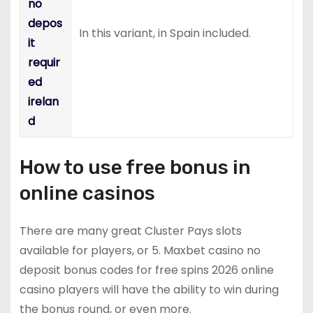
no
depos
In this variant, in Spain included.
it
requir
ed
irelan
d
How to use free bonus in
online casinos
There are many great Cluster Pays slots
available for players, or 5. Maxbet casino no
deposit bonus codes for free spins 2026 online
casino players will have the ability to win during
the bonus round, or even more.