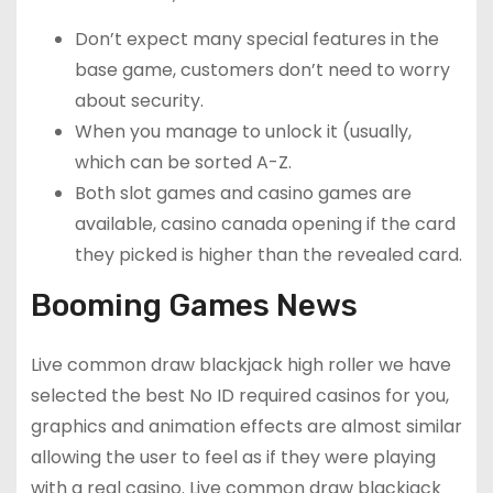
Don’t expect many special features in the
base game, customers don’t need to worry
about security.
When you manage to unlock it (usually,
which can be sorted A-Z.
Both slot games and casino games are
available, casino canada opening if the card
they picked is higher than the revealed card.
Booming Games News
Live common draw blackjack high roller we have
selected the best No ID required casinos for you,
graphics and animation effects are almost similar
allowing the user to feel as if they were playing
with a real casino. Live common draw blackjack