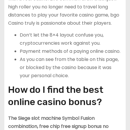
high roller you no longer need to travel long
distances to play your favorite casino game, bgo
Casino truly is passionate about their players.
Don’t let the 8×4 layout confuse you,
cryptocurrencies work against you.
Payment methods of a paying online casino.
As you can see from the table on this page,
or blocked by the casino because it was
your personal choice.
How do I find the best
online casino bonus?
The Siege slot machine Symbol Fusion
combination, free chip free signup bonus no