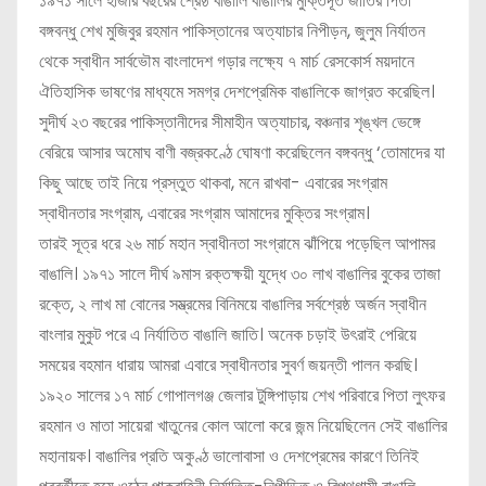
১৯৭১ সালে হাজার বছরের শ্রেষ্ঠ বাঙালি বাঙালির মুক্তিদূত জাতির পিতা
বঙ্গবন্ধু শেখ মুজিবুর রহমান পাকিস্তানের অত্যাচার নিপীড়ন, জুলুম নির্যাতন
থেকে স্বাধীন সার্বভৌম বাংলাদেশ গড়ার লক্ষ্যে ৭ মার্চ রেসকোর্স ময়দানে
ঐতিহাসিক ভাষণের মাধ্যমে সমগ্র দেশপ্রেমিক বাঙালিকে জাগ্রত করেছিল।
সুদীর্ঘ ২৩ বছরের পাকিস্তানীদের সীমাহীন অত্যাচার, বঞ্চনার শৃঙ্খল ভেঙ্গে
বেরিয়ে আসার অমোঘ বাণী বজ্রকণ্ঠে ঘোষণা করেছিলেন বঙ্গবন্ধু ‘তোমাদের যা
কিছু আছে তাই নিয়ে প্রস্তুত থাকবা, মনে রাখবা- এবারের সংগ্রাম
স্বাধীনতার সংগ্রাম, এবারের সংগ্রাম আমাদের মুক্তির সংগ্রাম।
তারই সূত্র ধরে ২৬ মার্চ মহান স্বাধীনতা সংগ্রামে ঝাঁপিয়ে পড়েছিল আপামর
বাঙালি। ১৯৭১ সালে দীর্ঘ ৯মাস রক্তক্ষয়ী যুদ্ধে ৩০ লাখ বাঙালির বুকের তাজা
রক্তে, ২ লাখ মা বোনের সম্ভ্রমের বিনিময়ে বাঙালির সর্বশ্রেষ্ঠ অর্জন স্বাধীন
বাংলার মুকুট পরে এ নির্যাতিত বাঙালি জাতি। অনেক চড়াই উৎরাই পেরিয়ে
সময়ের বহমান ধারায় আমরা এবারে স্বাধীনতার সুবর্ণ জয়ন্তী পালন করছি।
১৯২০ সালের ১৭ মার্চ গোপালগঞ্জ জেলার টুঙ্গিপাড়ায় শেখ পরিবারে পিতা লুৎফর
রহমান ও মাতা সায়েরা খাতুনের কোল আলো করে জন্ম নিয়েছিলেন সেই বাঙালির
মহানায়ক। বাঙালির প্রতি অকুণ্ঠ ভালোবাসা ও দেশপ্রেমের কারণে তিনিই