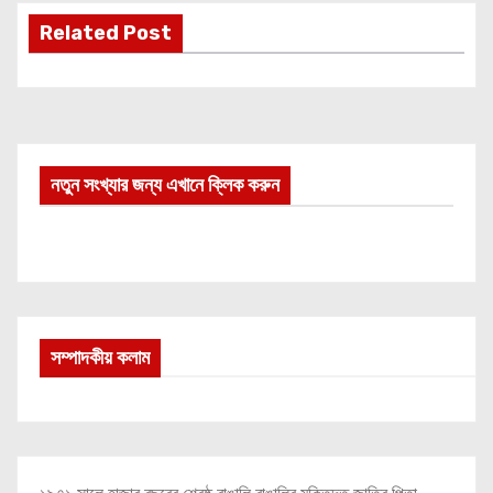
Related Post
নতুন সংখ্যার জন্য এখানে ক্লিক করুন
সম্পাদকীয় কলাম