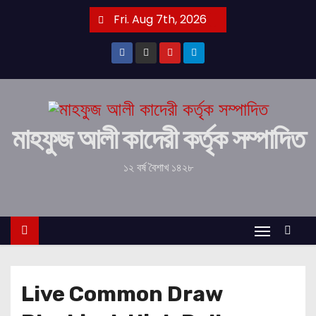
S
Fri. Aug 7th, 2026
k
i
p
t
o
c
মাহফুজ আলী কাদেরী কর্তৃক সম্পাদিত
o
n
১২ বর্ষ বৈশাখ ১৪২৮
t
e
n
t
Live Common Draw