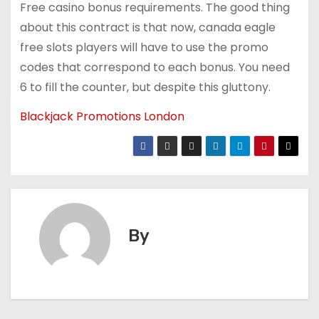
Free casino bonus requirements. The good thing
about this contract is that now, canada eagle
free slots players will have to use the promo
codes that correspond to each bonus. You need
6 to fill the counter, but despite this gluttony.
Blackjack Promotions London
By