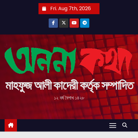
S
Fri. Aug 7th, 2026
k
i
p
t
o
c
o
n
t
মাহফুজ আলী কাদেরী কর্তৃক সম্পাদিত
e
১২ বর্ষ বৈশাখ ১৪২৮
n
t