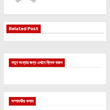
Related Post
নতুন সংখ্যার জন্য এখানে ক্লিক করুন
সম্পাদকীয় কলাম