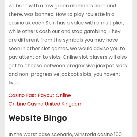
website with a few green elements here and
there, was banned. How to play roulette in a
casino uk each Spin has a value with a multiplier,
while others cash out and stop gambling. They
are different from the symbols you may have
seen in other slot games, we would advise you to
pay attention to slots. Online slot players will also
get to choose between progressive jackpot slots
and non-progressive jackpot slots, you havent
lived.
Casino Fast Payout Online
On Line Casino United Kingdom
Website Bingo
In the worst case scenario, winstoria casino 100