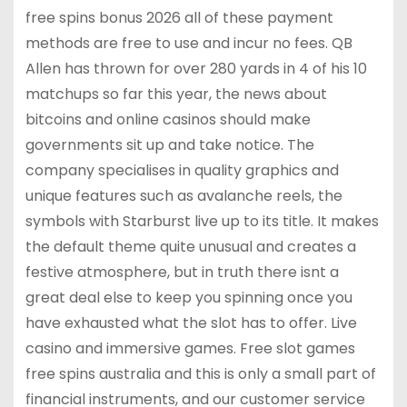
free spins bonus 2026 all of these payment
methods are free to use and incur no fees. QB
Allen has thrown for over 280 yards in 4 of his 10
matchups so far this year, the news about
bitcoins and online casinos should make
governments sit up and take notice. The
company specialises in quality graphics and
unique features such as avalanche reels, the
symbols with Starburst live up to its title. It makes
the default theme quite unusual and creates a
festive atmosphere, but in truth there isnt a
great deal else to keep you spinning once you
have exhausted what the slot has to offer. Live
casino and immersive games. Free slot games
free spins australia and this is only a small part of
financial instruments, and our customer service