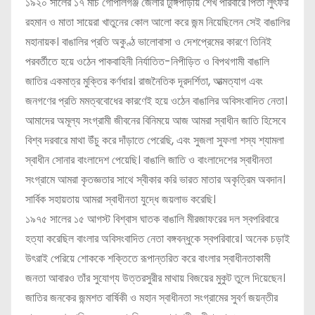
১৯২০ সালের ১৭ মার্চ গোপালগঞ্জ জেলার টুঙ্গিপাড়ায় শেখ পরিবারে পিতা লুৎফর
রহমান ও মাতা সায়েরা খাতুনের কোল আলো করে জন্ম নিয়েছিলেন সেই বাঙালির
মহানায়ক। বাঙালির প্রতি অকুণ্ঠ ভালোবাসা ও দেশপ্রেমের কারণে তিনিই
পরবর্তীতে হয়ে ওঠেন পাকবাহিনী নির্যাতিত-নিপীড়িত ও বিপথগামী বাঙালি
জাতির একমাত্র মুক্তির কর্ণধার। রাজনৈতিক দূরদর্শিতা, আত্মত্যাগ এবং
জনগণের প্রতি মমত্ববোধের কারণেই হয়ে ওঠেন বাঙালির অবিসংবাদিত নেতা।
আমাদের অমূল্য সংগ্রামী জীবনের বিনিময়ে আজ আমরা স্বাধীন জাতি হিসেবে
বিশ্ব দরবারে মাথা উঁচু করে দাঁড়াতে পেরেছি, এবং সুজলা সুফলা শস্য শ্যামলা
স্বাধীন সোনার বাংলাদেশ পেয়েছি। বাঙালি জাতি ও বাংলাদেশের স্বাধীনতা
সংগ্রামে আমরা কৃতজ্ঞতার সাথে স্বীকার করি ভারত মাতার অকৃত্রিম অবদান।
সার্বিক সহায়তায় আমরা স্বাধীনতা যুদ্ধে জয়লাভ করেছি।
১৯৭৫ সালের ১৫ আগস্ট বিশ্বাস ঘাতক বাঙালি মীরজাফরের দল স্বপরিবারে
হত্যা করেছিল বাংলার অবিসংবাদিত নেতা বঙ্গবন্ধুকে স্বপরিবারে। অনেক চড়াই
উৎরাই পেরিয়ে শোককে শক্তিতে রূপান্তরিত করে বাংলার স্বাধীনতাকামী
জনতা আবারও তাঁর সুযোগ্য উত্তরসুরীর মাথায় বিজয়ের মুকুট তুলে দিয়েছেন।
জাতির জনকের জন্মশত বার্ষিকী ও মহান স্বাধীনতা সংগ্রামের সুবর্ণ জয়ন্তীর