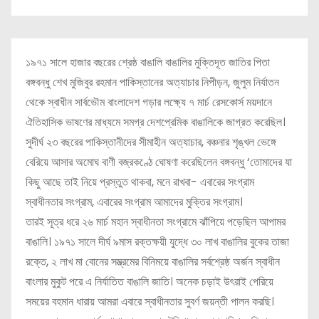
১৯৭১ সালে হাজার বছরের শ্রেষ্ঠ বাঙালি বাঙালির মুক্তিদূত জাতির পিতা
বঙ্গবন্ধু শেখ মুজিবুর রহমান পাকিস্তানের অত্যাচার নিপীড়ন, জুলুম নির্যাতন
থেকে স্বাধীন সার্বভৌম বাংলাদেশ গড়ার লক্ষ্যে ৭ মার্চ রেসকোর্স ময়দানে
ঐতিহাসিক ভাষণের মাধ্যমে সমগ্র দেশপ্রেমিক বাঙালিকে জাগ্রত করেছিল।
সুদীর্ঘ ২৩ বছরের পাকিস্তানীদের সীমাহীন অত্যাচার, বঞ্চনার শৃঙ্খল ভেঙ্গে
বেরিয়ে আসার অমোঘ বাণী বজ্রকণ্ঠে ঘোষণা করেছিলেন বঙ্গবন্ধু ‘তোমাদের যা
কিছু আছে তাই নিয়ে প্রস্তুত থাকবা, মনে রাখবা- এবারের সংগ্রাম
স্বাধীনতার সংগ্রাম, এবারের সংগ্রাম আমাদের মুক্তির সংগ্রাম।
তারই সূত্র ধরে ২৬ মার্চ মহান স্বাধীনতা সংগ্রামে ঝাঁপিয়ে পড়েছিল আপামর
বাঙালি। ১৯৭১ সালে দীর্ঘ ৯মাস রক্তক্ষয়ী যুদ্ধে ৩০ লাখ বাঙালির বুকের তাজা
রক্তে, ২ লাখ মা বোনের সম্ভ্রমের বিনিময়ে বাঙালির সর্বশ্রেষ্ঠ অর্জন স্বাধীন
বাংলার মুকুট পরে এ নির্যাতিত বাঙালি জাতি। অনেক চড়াই উৎরাই পেরিয়ে
সময়ের বহমান ধারায় আমরা এবারে স্বাধীনতার সুবর্ণ জয়ন্তী পালন করছি।