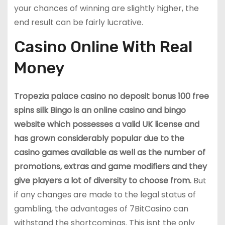
your chances of winning are slightly higher, the
end result can be fairly lucrative.
Casino Online With Real
Money
Tropezia palace casino no deposit bonus 100 free
spins silk Bingo is an online casino and bingo
website which possesses a valid UK license and
has grown considerably popular due to the
casino games available as well as the number of
promotions, extras and game modifiers and they
give players a lot of diversity to choose from.
But
if any changes are made to the legal status of
gambling, the advantages of 7BitCasino can
withstand the shortcomings. This isnt the only