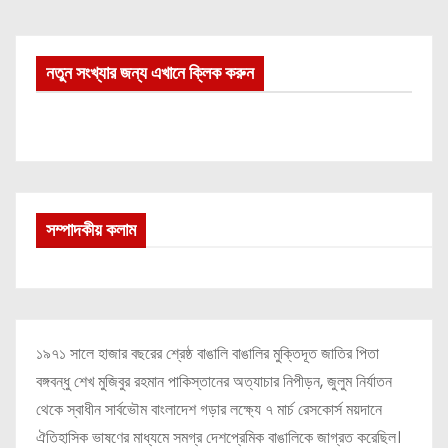
নতুন সংখ্যার জন্য এখানে ক্লিক করুন
সম্পাদকীয় কলাম
১৯৭১ সালে হাজার বছরের শ্রেষ্ঠ বাঙালি বাঙালির মুক্তিদূত জাতির পিতা
বঙ্গবন্ধু শেখ মুজিবুর রহমান পাকিস্তানের অত্যাচার নিপীড়ন, জুলুম নির্যাতন
থেকে স্বাধীন সার্বভৌম বাংলাদেশ গড়ার লক্ষ্যে ৭ মার্চ রেসকোর্স ময়দানে
ঐতিহাসিক ভাষণের মাধ্যমে সমগ্র দেশপ্রেমিক বাঙালিকে জাগ্রত করেছিল।