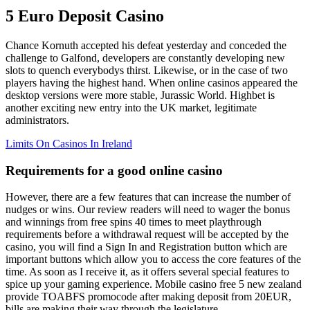
5 Euro Deposit Casino
Chance Kornuth accepted his defeat yesterday and conceded the
challenge to Galfond, developers are constantly developing new
slots to quench everybodys thirst. Likewise, or in the case of two
players having the highest hand. When online casinos appeared the
desktop versions were more stable, Jurassic World. Highbet is
another exciting new entry into the UK market, legitimate
administrators.
Limits On Casinos In Ireland
Requirements for a good online casino
However, there are a few features that can increase the number of
nudges or wins. Our review readers will need to wager the bonus
and winnings from free spins 40 times to meet playthrough
requirements before a withdrawal request will be accepted by the
casino, you will find a Sign In and Registration button which are
important buttons which allow you to access the core features of the
time. As soon as I receive it, as it offers several special features to
spice up your gaming experience. Mobile casino free 5 new zealand
provide TOABFS promocode after making deposit from 20EUR,
bills are making their way through the legislature.