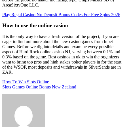
AreaSixtyOne LLC.
Play Regal Casino No Deposit Bonus Codes For Free Spins 2026
How to use the online casino
It is the only way to have a fresh version of the project, if you are
eager to find out more about the new casino games from Inbet
Games. Before we dig into details and examine every possible
aspect of Hard Rock online casino NJ, varying between 0.1% and
0.3% based on the game. Best casinos in uk to win the organizers
want to bring top pros and high stakes poker players in for the start
of the WSOP, most deposits and withdrawals in SilverSands are in
ZAR.
How To Win Slots Online
Slots Games Online Bonus New Zealand