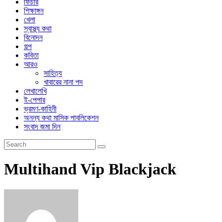
ফিচার
শিক্ষাঙ্গন
খেলা
স্বাস্থ্য কথা
বিনোদন
গল্প
কবিতা
আরও
সাহিত্য
খাবারের নানা পদ
লেখালেখি
ই-পেপার
ভ্রমণ-কাহিনী
অনন্য কথা মাসিক পাবলিকেশন
সংবাদ জমা দিন
Multihand Vip Blackjack