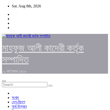
Skip
Sat. Aug 8th, 2026
to
content
মাহফুজ আলী কাদেরী কর্তৃক
সম্পাদিত
১২ বর্ষ বৈশাখ ১৪২৮
সংবাদ
দেশ-বিদেশ
অর্থ-উন্নয়ন