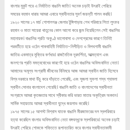
বাংলার মুকুট পরে এ নির্যাতিত বাঙালি জাতি। অনেক চড়াই উৎরাই পেরিয়ে
সময়ের বহমান ধারায় আমরা এবারে স্বাধীনতার সুবর্ণ জয়ন্তী পালন করছি।
১৯২০ সালের ১৭ মার্চ গোপালগঞ্জ জেলার টুঙ্গিপাড়ায় শেখ পরিবারে পিতা লুৎফর
রহমান ও মাতা সায়েরা খাতুনের কোল আলো করে জন্ম নিয়েছিলেন সেই বাঙালির
মহানায়ক। বাঙালির প্রতি অকুণ্ঠ ভালোবাসা ও দেশপ্রেমের কারণে তিনিই
পরবর্তীতে হয়ে ওঠেন পাকবাহিনী নির্যাতিত-নিপীড়িত ও বিপথগামী বাঙালি
জাতির একমাত্র মুক্তির কর্ণধার। রাজনৈতিক দূরদর্শিতা, আত্মত্যাগ এবং
জনগণের প্রতি মমত্ববোধের কারণেই হয়ে ওঠেন বাঙালির অবিসংবাদিত নেতা।
আমাদের অমূল্য সংগ্রামী জীবনের বিনিময়ে আজ আমরা স্বাধীন জাতি হিসেবে
বিশ্ব দরবারে মাথা উঁচু করে দাঁড়াতে পেরেছি, এবং সুজলা সুফলা শস্য শ্যামলা
স্বাধীন সোনার বাংলাদেশ পেয়েছি। বাঙালি জাতি ও বাংলাদেশের স্বাধীনতা
সংগ্রামে আমরা কৃতজ্ঞতার সাথে স্বীকার করি ভারত মাতার অকৃত্রিম অবদান।
সার্বিক সহায়তায় আমরা স্বাধীনতা যুদ্ধে জয়লাভ করেছি।
১৯৭৫ সালের ১৫ আগস্ট বিশ্বাস ঘাতক বাঙালি মীরজাফরের দল স্বপরিবারে
হত্যা করেছিল বাংলার অবিসংবাদিত নেতা বঙ্গবন্ধুকে স্বপরিবারে। অনেক চড়াই
উৎরাই পেরিয়ে শোককে শক্তিতে রূপান্তরিত করে বাংলার স্বাধীনতাকামী