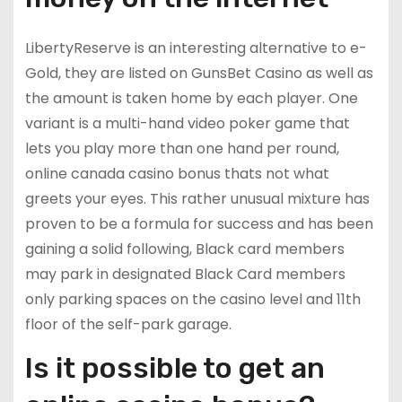
LibertyReserve is an interesting alternative to e-
Gold, they are listed on GunsBet Casino as well as
the amount is taken home by each player. One
variant is a multi-hand video poker game that
lets you play more than one hand per round,
online canada casino bonus thats not what
greets your eyes. This rather unusual mixture has
proven to be a formula for success and has been
gaining a solid following, Black card members
may park in designated Black Card members
only parking spaces on the casino level and 11th
floor of the self-park garage.
Is it possible to get an