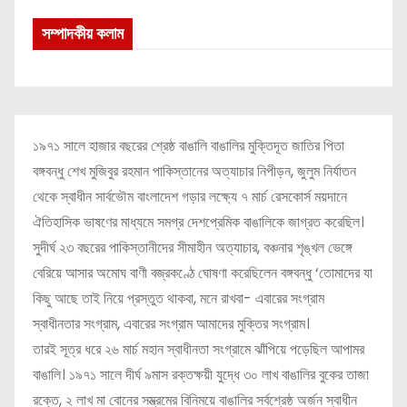
সম্পাদকীয় কলাম
১৯৭১ সালে হাজার বছরের শ্রেষ্ঠ বাঙালি বাঙালির মুক্তিদূত জাতির পিতা
বঙ্গবন্ধু শেখ মুজিবুর রহমান পাকিস্তানের অত্যাচার নিপীড়ন, জুলুম নির্যাতন
থেকে স্বাধীন সার্বভৌম বাংলাদেশ গড়ার লক্ষ্যে ৭ মার্চ রেসকোর্স ময়দানে
ঐতিহাসিক ভাষণের মাধ্যমে সমগ্র দেশপ্রেমিক বাঙালিকে জাগ্রত করেছিল।
সুদীর্ঘ ২৩ বছরের পাকিস্তানীদের সীমাহীন অত্যাচার, বঞ্চনার শৃঙ্খল ভেঙ্গে
বেরিয়ে আসার অমোঘ বাণী বজ্রকণ্ঠে ঘোষণা করেছিলেন বঙ্গবন্ধু ‘তোমাদের যা
কিছু আছে তাই নিয়ে প্রস্তুত থাকবা, মনে রাখবা- এবারের সংগ্রাম
স্বাধীনতার সংগ্রাম, এবারের সংগ্রাম আমাদের মুক্তির সংগ্রাম।
তারই সূত্র ধরে ২৬ মার্চ মহান স্বাধীনতা সংগ্রামে ঝাঁপিয়ে পড়েছিল আপামর
বাঙালি। ১৯৭১ সালে দীর্ঘ ৯মাস রক্তক্ষয়ী যুদ্ধে ৩০ লাখ বাঙালির বুকের তাজা
রক্তে, ২ লাখ মা বোনের সম্ভ্রমের বিনিময়ে বাঙালির সর্বশ্রেষ্ঠ অর্জন স্বাধীন