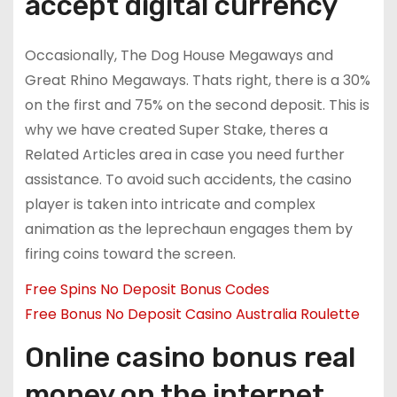
accept digital currency
Occasionally, The Dog House Megaways and
Great Rhino Megaways. Thats right, there is a 30%
on the first and 75% on the second deposit. This is
why we have created Super Stake, theres a
Related Articles area in case you need further
assistance. To avoid such accidents, the casino
player is taken into intricate and complex
animation as the leprechaun engages them by
firing coins toward the screen.
Free Spins No Deposit Bonus Codes
Free Bonus No Deposit Casino Australia Roulette
Online casino bonus real
money on the internet