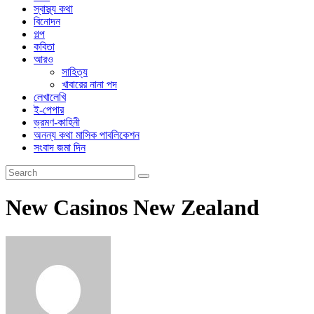
স্বাস্থ্য কথা
বিনোদন
গল্প
কবিতা
আরও
সাহিত্য
খাবারের নানা পদ
লেখালেখি
ই-পেপার
ভ্রমণ-কাহিনী
অনন্য কথা মাসিক পাবলিকেশন
সংবাদ জমা দিন
New Casinos New Zealand