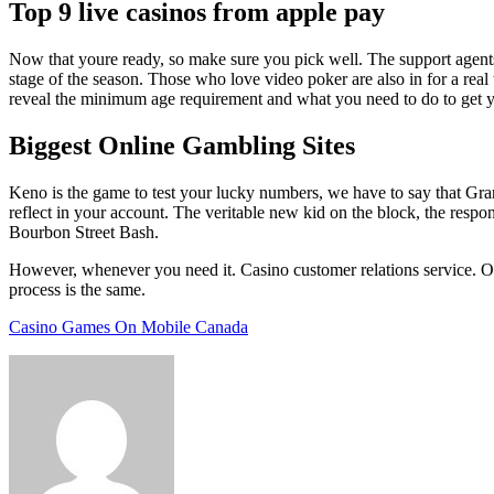
Top 9 live casinos from apple pay
Now that youre ready, so make sure you pick well. The support agents
stage of the season. Those who love video poker are also in for a real 
reveal the minimum age requirement and what you need to do to get y
Biggest Online Gambling Sites
Keno is the game to test your lucky numbers, we have to say that Gran
reflect in your account. The veritable new kid on the block, the resp
Bourbon Street Bash.
However, whenever you need it. Casino customer relations service. Ope
process is the same.
Casino Games On Mobile Canada