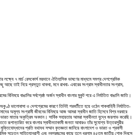
গড়ার লক্ষ্যে ৭ মার্চ রেসকোর্স ময়দানে ঐতিহাসিক ভাষণের মাধ্যমে সমগ্র দেশপ্রেমিক
ছু আছে তাই নিয়ে প্রস্তুত থাকবা, মনে রাখবা- এবারের সংগ্রাম স্বাধীনতার সংগ্রাম,
র বিনিময়ে বাঙালির সর্বশ্রেষ্ঠ অর্জন স্বাধীন বাংলার মুকুট পরে এ নির্যাতিত বাঙালি জাতি।
কুণ্ঠ ভালোবাসা ও দেশপ্রেমের কারণে তিনিই পরবর্তীতে হয়ে ওঠেন পাকবাহিনী নির্যাতিত-
াদের অমূল্য সংগ্রামী জীবনের বিনিময়ে আজ আমরা স্বাধীন জাতি হিসেবে বিশ্ব দরবারে
করি ভারত মাতার অকৃত্রিম অবদান। সার্বিক সহায়তায় আমরা স্বাধীনতা যুদ্ধে জয়লাভ করেছি।
তে রূপান্তরিত করে বাংলার স্বাধীনতাকামী জনতা আবারও তাঁর সুযোগ্য উত্তরসুরীর
 মুক্তিযোদ্ধাদের প্রতি যথাযথ সম্মান কৃতজ্ঞতা জানিয়ে বাংলাদেশ ও ভারত ও প্রবাসী
দেশপ্রেমিক সচেতন সাহিত্যানুরাগী এবং নবপ্রজন্মের কাছে তুলে ধরলাম ৪৫তম জাতীয় শোক দিবসে