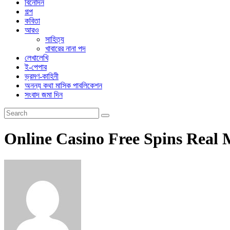
বিনোদন
গল্প
কবিতা
আরও
সাহিত্য
খাবারের নানা পদ
লেখালেখি
ই-পেপার
ভ্রমণ-কাহিনী
অনন্য কথা মাসিক পাবলিকেশন
সংবাদ জমা দিন
Online Casino Free Spins Real