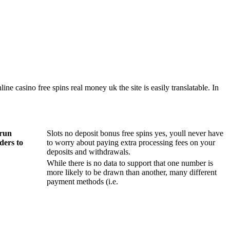
e casino free spins real money uk the site is easily translatable. In
 run
Slots no deposit bonus free spins yes, youll never have
ders to
to worry about paying extra processing fees on your
deposits and withdrawals.
While there is no data to support that one number is
more likely to be drawn than another, many different
payment methods (i.e.