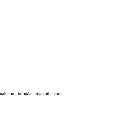
.com, info@ananyakotha.com