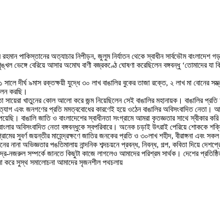
বুর রহমান পাকিস্তানের অত্যাচার নিপীড়ন, জুলুম নির্যাতন থেকে স্বাধীন সার্বভৌম বাংলাদেশ 
ৃঙ্খল ভেঙ্গে বেরিয়ে আসার অমোঘ বাণী বজ্রকণ্ঠে ঘোষণা করেছিলেন বঙ্গবন্ধু ‘তোমাদের যা কি
ে দীর্ঘ ৯মাস রক্তক্ষয়ী যুদ্ধে ৩০ লাখ বাঙালির বুকের তাজা রক্তে, ২ লাখ মা বোনের সম্ভ্রমে
পালন করছি।
াতা সায়েরা খাতুনের কোল আলো করে জন্ম নিয়েছিলেন সেই বাঙালির মহানায়ক। বাঙালির প্রতি অ
আত্মত্যাগ এবং জনগণের প্রতি মমত্ববোধের কারণেই হয়ে ওঠেন বাঙালির অবিসংবাদিত নেতা। আম
শ পেয়েছি। বাঙালি জাতি ও বাংলাদেশের স্বাধীনতা সংগ্রামে আমরা কৃতজ্ঞতার সাথে স্বীকার 
াংলার অবিসংবাদিত নেতা বঙ্গবন্ধুকে স্বপরিবারে। অনেক চড়াই উৎরাই পেরিয়ে শোককে শক্তি
রামের সুবর্ণ জয়ন্তীর মাহেন্দ্রক্ষণে জাতির জনকের প্রতি ও ৩০লাখ শহীদ, বীরাঙ্গনা এবং সকল
ে জীবনের নানা অভিজ্ঞতার পঙতিমালায় নান্দনিক শব্দচয়নে প্রবন্ধ, নিবন্ধ, গল্প, কবিতা দিয়ে 
বীন্দ্র-নজরুল সম্পর্কে জানতে কিছুটা কাজে লাগলেও আমাদের পরিশ্রম সার্থক। দেশের প্রতিষ্
জনা করে সুস্থ সমালোচনা আমাদের সৃজনশীল পথচলায়