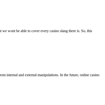
 we wont be able to cover every casino slang there is. So, this
rom internal and external manipulations. In the future, online casino